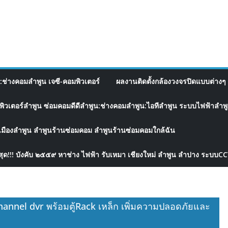
อ:ช่างคอมลำพูน เจซี-คอมพิวเตอร์
ผลงานติดตั้งกล้องวงจรปิดแบบต่างๆ 
พิวเตอร์ลำพูน ซ่อมคอมดีดีลำพูน:ช่างคอมลำพูน:ไอทีลำพูน ระบบไฟฟ้าลำพูน
เมืองลำพูน ลำพูนร้านซ่อมคอม ลำพูนร้านซ่อมคอมใกล้ฉัน
สุด!!! บังคับ ๒๕๕๙ หาช่าง ไฟฟ้า รับเหมา เชียงใหม่ ลำพูน ลำปาง ระบบC
hannel dvr พร้อมตู้Rack เหล็ก เพิ่มความปลอดภัยและ