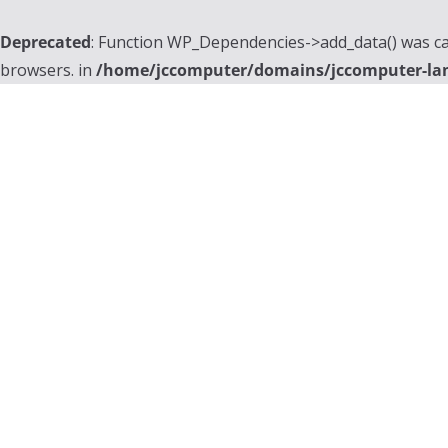
Deprecated
: Function WP_Dependencies->add_data() was ca
browsers. in
/home/jccomputer/domains/jccomputer-la
Skip
to
content