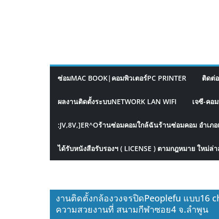
ซ่อมMAC BOOK|คอมพิวเตอร์PC PRINTER
ติดต่
ผลงานติดตั้งระบบNETWORK LAN WIFI
เจซี-คอม
:JV,8V,]ER^Oร้านซ่อมคอมใกล้ฉันร้านซ่อมคอม อำเภอ
ได้รับหนังสือรับรองฯ ( LICENSE ) ตามกฎหมาย ใหม่ล่า
งานติดตั้งกล้องวงจรปิดPeoplefu แบบ16 c
ความสวยงานที่ สนามกีฬาซอย4 จ.ลำพูน