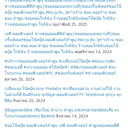
ร้านคอมพิวเตอร์ลำพูน ซ่อมคอมพิวเตอร์ใกล้คุณ เจซี-คอมพิวเตอร์
ช่างซ่อมคอมดีดีลำพูน|ซ่อมคอมนอกสถานที่|ซ่อมปริ้นท์เตอร์ซ่อมโน๊
ตบุ๊ค คอมพิวเตอร์ลำพูน ihko:jv,8v, ]er^oร้าน ซ่อม คอมร้าน ซ่อม
คอม ลำพูน ซ่อมคอมใกล้ฉัน ร้านคอมใกล้ฉันซ่อมโน๊ตบุ๊ค ใกล้ฉัน
ร้านซ่อมคอมลำพูน ใกล้ฉัน
กุมภาพันธ์ 25, 2025
เจซี-คอมพิวเตอร์ ช่างซ่อมคอมดีดีลำพูน|ซ่อมคอมนอกสถานที่|ซ่อม
ปริ้นท์เตอร์ซ่อมโน๊ตบุ๊ค คอมพิวเตอร์ลำพูน ihko:jv,8v, ]er^oร้าน ซ่อม
คอมร้าน ซ่อม คอม ลำพูน ซ่อมคอมใกล้ฉัน ร้านคอมใกล้ฉันซ่อมโน๊
ตบุ๊ค ใกล้ฉัน ร้านซ่อมคอมลำพูน ใกล้ฉัน
พฤศจิกายน 14, 2024
#บริการซ่อมคอมพิวเตอร์ลำพูน #เปลี่ยนจอโน๊ตบุ๊ค #ซ่อมบานพับ
#ซ่อมบอดี้ #ประกอบคอม #โน๊ตบุ๊คช้า #อัพเกรดคอมพิวเตอร์ #ลง
โปรแกรม #คอมพิวเตอร์#PC #ซ่อมปรินท์เตอร์ #ช่างคอมพิวเตอร์
ตุลาคม 20, 2024
เปลี่ยนจอ โน๊ตบุ๊ค Acer Predator #เปลี่ยนจอด่วน งานด่วนก็ได้ งาน
ไม่ด่วนก็ดี ยินดีรับจบ ทุกปัญหาคอมพิวเตอร์ PC Notebook ทุกรุ่น ทุก
ยี่ห้อ
กันยายน 25, 2024
กู้ข้อมูลharddisk เชียงใหม่ ลำปาง ลำพูน external Harddiskเสีย ลง
โปรแกรมwindowns ผิดdrive
สิงหาคม 14, 2024
ซ่อมโน๊ตบุ๊ค คอมพิวเตอร์ลำพูน เจซี-คอมพิวเตอร์ ลำพูนซ่อมคอมดีดี