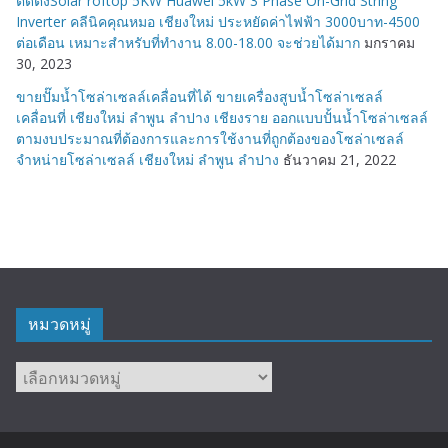
ติดตั้งSolar roftop 5KW Huawei 5kW 3 Phase On-Grid String
Inverter คลีนิคคุณหมอ เชียงใหม่ ประหยัดค่าไฟฟ้า 3000บาท-4500
ต่อเดือน เหมาะสำหรับที่ทำงาน 8.00-18.00 จะช่วยได้มาก
มกราคม
30, 2023
ขายปั๊มน้ำโซล่าเซลล์เคลื่อนที่ได้ ขายเครื่องสูบน้ำโซล่าเซลล์
เคลื่อนที่ เชียงใหม่ ลำพูน ลำปาง เชียงราย ออกแบบปั้นน้ำโซล่าเซลล์
ตามงบประมาณที่ต้องการและการใช้งานที่ถูกต้องของโซล่าเซลล์
จำหน่ายโซล่าเซลล์ เชียงใหม่ ลำพูน ลำปาง
ธันวาคม 21, 2022
หมวดหมู่
หมวด
หมู่