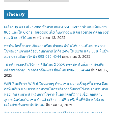
ม
ว
เรื่องล่าสุด
ด
ห
เครื่องHp AIO all-in-one ช้ามาก อัพดท SSD Harddisk และเพิ่มRam
มู่
8Gb และให้ Clone Harddisk เพื่อเก็บwindowsเดิม license ติดต่อ เจซี
คอมพิวเตอร์ได้เลย
พฤศจิกายน 18, 2025
หาช่างติดตั้งฉนวนกันความร้อนช่วยลดค่าไฟได้มากแค่ไหน?ลดการ
ใช้พลังงานจากเครื่องปรับอากาศได้ถึง 24% ในปีแรก และ 36% ในปีที่
สอง ประหยัดค่าไฟฟ้า 098-696-4544
พฤษภาคม 2, 2025
10 กล้องวงจรปิดไร้สาย ยี่ห้อไหนดี 2025 ภาพชัด ติดตั้งง่าย ช่างติด
กล้องwifiลำพูน ช่างติดกล้องwifiเชียงใหม่ 098-696-4544
มีนาคม 27,
2025
WiFi 7 จะดีกว่า WiFi 6 ในหลายๆ ด้าน เช่น ความเร็วสูงขึ้น การเชื่อม
ต่อที่เสถียร และความสามารถในการจัดการกับการใช้งานจำนวนมาก
พร้อมกัน เหมาะสำหรับการใช้งานในอนาคตที่มีการเชื่อมต่อหลาย
อุปกรณ์พร้อมกัน เช่น บ้านอัจฉริยะ ออฟฟิศ หรือพื้นที่ที่มีการใช้งาน
เครือข่ายที่หนาแน่นนั่นเอง
มีนาคม 14, 2025