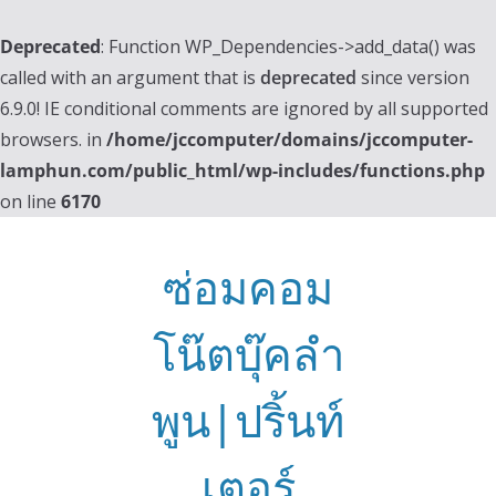
Deprecated
: Function WP_Dependencies->add_data() was
called with an argument that is
deprecated
since version
6.9.0! IE conditional comments are ignored by all supported
browsers. in
/home/jccomputer/domains/jccomputer-
lamphun.com/public_html/wp-includes/functions.php
on line
6170
Skip
to
ซ่อมคอม
content
โน๊ตบุ๊คลำ
พูน|ปริ้นท์
เตอร์