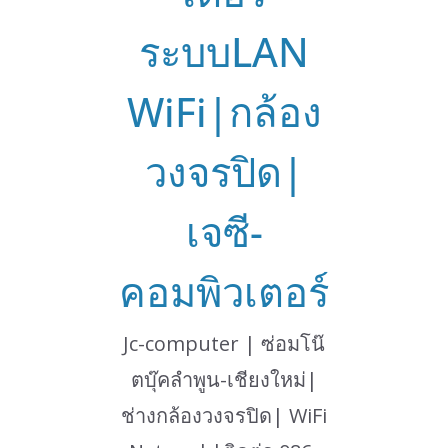
ระบบLAN
WiFi|กล้อง
วงจรปิด|
เจซี-
คอมพิวเตอร์
Jc-computer | ซ่อมโน๊
ตบุ๊คลำพูน-เชียงใหม่|
ช่างกล้องวงจรปิด| WiFi