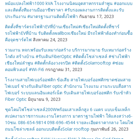
หม้อแปลงไฟฟ้า1000 kVA โรงงานนิคมอุตสาหกรรมลำพูน #ออกแบบ
และติดตั้งทีมงานมืออาชีพราคา #รับรองผลงานการติดตั้งและรับ
ประกันงาน #มาตรฐานงานติดตั้งไฟฟ้า
กันยายน 17, 2023
ติดตั้งที่ชาร์ตรถไฟฟ้าEVที่บ้านเชียงใหม่#เชียงใหม่ติดตั้งที่ชาร์
รถไฟฟ้าEVที่บ้าน รับติดตั้งwallboxเชียงใหม่ มีรถไฟฟ้าต้องทำก่อนซื้อ
คือจุดชาร์ตไฟ
สิงหาคม 24, 2023
รวมงาน หจก.พร้อมรับเหมาก่อสร้าง บริการมากมาย รับเหมาก่อสร้าง
โกดัง สร้างบ้าน #รับเดินFiberOptic #ติดตั้งโซล่าเซลล์ #ช่างไฟฟ้า
เชียงใหม่ลำพูน #ติดตั้กล้องวงจรปิด #ติดตั้งSolarrooftop #ซ่อม
คอมพิวเตอร์ #Wi-Fi6
กรกฎาคม 31, 2023
โรงงานสายไฟเบอร์ออฟติก ข้อเสีย สายไฟเบอร์ออฟติกขาดซ่อมสาย
ไฟเบอร์ ช่างรับเดินFiber optic สำนักงาน โรงแรม งานระบบสื่อสาร
ไฟเบอร์ ระบบแลนอินเตอร์เน็ต รับเดินสายไฟเบอร์ออฟติก รับเข้าหัว
Fiber Optic
มิถุนายน 9, 2023
ชุดโคมไฟโซล่าเซลล์200Wพร้อมเสาเหล็กสูง 6 เมตร แบบเข็มเหล็ก
สเปคงานราชการและงานโครงการ มาตราฐานไฟฟ้า ให้แสงสว่าง6-
10ชม. 086-654-9814 098-696-4544 รายละเอียดราคากลาง โคมไฟ
ถนนโซล่าเซลล์ ออกแบบติดตั้งSolar rooftop
กุมภาพันธ์ 26, 2023