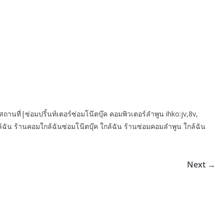
นที่|ซ่อมปริ้นท์เตอร์ซ่อมโน๊ตบุ๊ค คอมพิวเตอร์ลำพูน ihko:jv,8v,
ฉัน ร้านคอมใกล้ฉันซ่อมโน๊ตบุ๊ค ใกล้ฉัน ร้านซ่อมคอมลำพูน ใกล้ฉัน
Next →