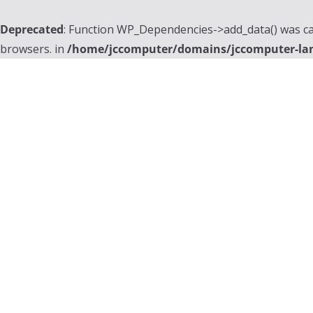
Deprecated
: Function WP_Dependencies->add_data() was ca
browsers. in
/home/jccomputer/domains/jccomputer-la
Skip
to
content