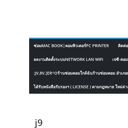
ซ่อมMAC BOOK|คอมพิวเตอร์PC PRINTER
ติดต่
ผลงานติดตั้งระบบNETWORK LAN WIFI
เจซี-คอม
:JV,8V,]ER^Oร้านซ่อมคอมใกล้ฉันร้านซ่อมคอม อำเภอ
ได้รับหนังสือรับรองฯ ( LICENSE ) ตามกฎหมาย ใหม่ล่า
j9