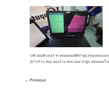
เจซี-คอมพิวเตอร์ ช่างซ่อมคอมดีดีลำพูน|ซ่อมคอมนอกสถา
]er^oร้าน ซ่อม คอมร้าน ซ่อม คอม ลำพูน ซ่อมคอมใกล้
← Previous