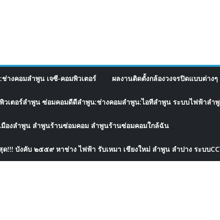
อ:ช่างคอมลำพูน เจซี-คอมพิวเตอร์
ผลงานติดตั้งกล้องวงจรปิดแบบต่างๆ 
พิวเตอร์ลำพูน ซ่อมคอมดีดีลำพูน:ช่างคอมลำพูน:ไอทีลำพูน ระบบไฟฟ้าลำพูน
เมืองลำพูน ลำพูนร้านซ่อมคอม ลำพูนร้านซ่อมคอมใกล้ฉัน
สุด!!! บังคับ ๒๕๕๙ หาช่าง ไฟฟ้า รับเหมา เชียงใหม่ ลำพูน ลำปาง ระบบC