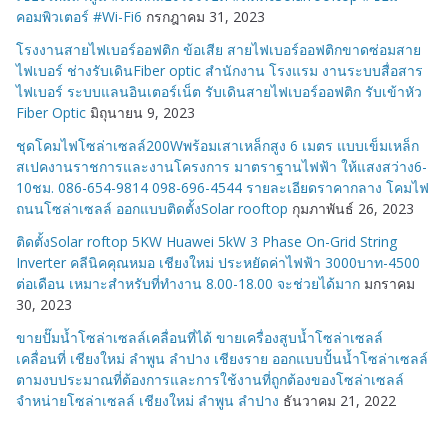
คอมพิวเตอร์ #Wi-Fi6
กรกฎาคม 31, 2023
โรงงานสายไฟเบอร์ออฟติก ข้อเสีย สายไฟเบอร์ออฟติกขาดซ่อมสาย
ไฟเบอร์ ช่างรับเดินFiber optic สำนักงาน โรงแรม งานระบบสื่อสาร
ไฟเบอร์ ระบบแลนอินเตอร์เน็ต รับเดินสายไฟเบอร์ออฟติก รับเข้าหัว
Fiber Optic
มิถุนายน 9, 2023
ชุดโคมไฟโซล่าเซลล์200Wพร้อมเสาเหล็กสูง 6 เมตร แบบเข็มเหล็ก
สเปคงานราชการและงานโครงการ มาตราฐานไฟฟ้า ให้แสงสว่าง6-
10ชม. 086-654-9814 098-696-4544 รายละเอียดราคากลาง โคมไฟ
ถนนโซล่าเซลล์ ออกแบบติดตั้งSolar rooftop
กุมภาพันธ์ 26, 2023
ติดตั้งSolar roftop 5KW Huawei 5kW 3 Phase On-Grid String
Inverter คลีนิคคุณหมอ เชียงใหม่ ประหยัดค่าไฟฟ้า 3000บาท-4500
ต่อเดือน เหมาะสำหรับที่ทำงาน 8.00-18.00 จะช่วยได้มาก
มกราคม
30, 2023
ขายปั๊มน้ำโซล่าเซลล์เคลื่อนที่ได้ ขายเครื่องสูบน้ำโซล่าเซลล์
เคลื่อนที่ เชียงใหม่ ลำพูน ลำปาง เชียงราย ออกแบบปั้นน้ำโซล่าเซลล์
ตามงบประมาณที่ต้องการและการใช้งานที่ถูกต้องของโซล่าเซลล์
จำหน่ายโซล่าเซลล์ เชียงใหม่ ลำพูน ลำปาง
ธันวาคม 21, 2022