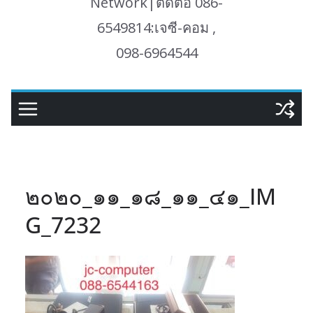
Network|ติดต่อ 086-
6549814:เจซี-คอม ,
098-6964544
๒๐๒๐_๑๑_๑๘_๑๑_๔๑_IM
G_7232