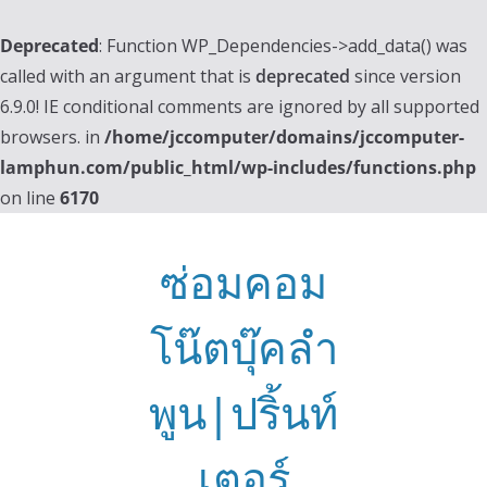
Deprecated
: Function WP_Dependencies->add_data() was
called with an argument that is
deprecated
since version
6.9.0! IE conditional comments are ignored by all supported
browsers. in
/home/jccomputer/domains/jccomputer-
lamphun.com/public_html/wp-includes/functions.php
on line
6170
Skip
to
ซ่อมคอม
content
โน๊ตบุ๊คลำ
พูน|ปริ้นท์
เตอร์