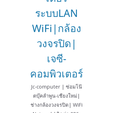
ระบบLAN
WiFi|กล้อง
วงจรปิด|
เจซี-
คอมพิวเตอร์
Jc-computer | ซ่อมโน๊
ตบุ๊คลำพูน-เชียงใหม่|
ช่างกล้องวงจรปิด| WiFi