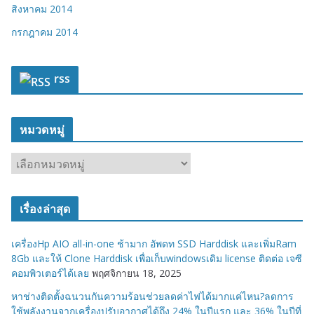
สิงหาคม 2014
กรกฎาคม 2014
rss
หมวดหมู่
ห
ม
ว
เรื่องล่าสุด
ด
ห
เครื่องHp AIO all-in-one ช้ามาก อัพดท SSD Harddisk และเพิ่มRam
มู่
8Gb และให้ Clone Harddisk เพื่อเก็บwindowsเดิม license ติดต่อ เจซี
คอมพิวเตอร์ได้เลย
พฤศจิกายน 18, 2025
หาช่างติดตั้งฉนวนกันความร้อนช่วยลดค่าไฟได้มากแค่ไหน?ลดการ
ใช้พลังงานจากเครื่องปรับอากาศได้ถึง 24% ในปีแรก และ 36% ในปีที่