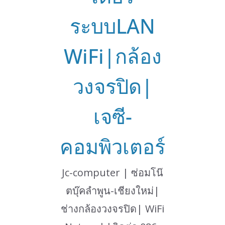
ระบบLAN
WiFi|กล้อง
วงจรปิด|
เจซี-
คอมพิวเตอร์
Jc-computer | ซ่อมโน๊
ตบุ๊คลำพูน-เชียงใหม่|
ช่างกล้องวงจรปิด| WiFi