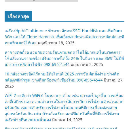
ม
ว
เรื่องล่าสุด
ด
ห
เครื่องHp AIO all-in-one ช้ามาก อัพดท SSD Harddisk และเพิ่มRam
มู่
8Gb และให้ Clone Harddisk เพื่อเก็บwindowsเดิม license ติดต่อ เจซี
คอมพิวเตอร์ได้เลย
พฤศจิกายน 18, 2025
หาช่างติดตั้งฉนวนกันความร้อนช่วยลดค่าไฟได้มากแค่ไหน?ลดการ
ใช้พลังงานจากเครื่องปรับอากาศได้ถึง 24% ในปีแรก และ 36% ในปีที่
สอง ประหยัดค่าไฟฟ้า 098-696-4544
พฤษภาคม 2, 2025
10 กล้องวงจรปิดไร้สาย ยี่ห้อไหนดี 2025 ภาพชัด ติดตั้งง่าย ช่างติด
กล้องwifiลำพูน ช่างติดกล้องwifiเชียงใหม่ 098-696-4544
มีนาคม 27,
2025
WiFi 7 จะดีกว่า WiFi 6 ในหลายๆ ด้าน เช่น ความเร็วสูงขึ้น การเชื่อม
ต่อที่เสถียร และความสามารถในการจัดการกับการใช้งานจำนวนมาก
พร้อมกัน เหมาะสำหรับการใช้งานในอนาคตที่มีการเชื่อมต่อหลาย
อุปกรณ์พร้อมกัน เช่น บ้านอัจฉริยะ ออฟฟิศ หรือพื้นที่ที่มีการใช้งาน
เครือข่ายที่หนาแน่นนั่นเอง
มีนาคม 14, 2025