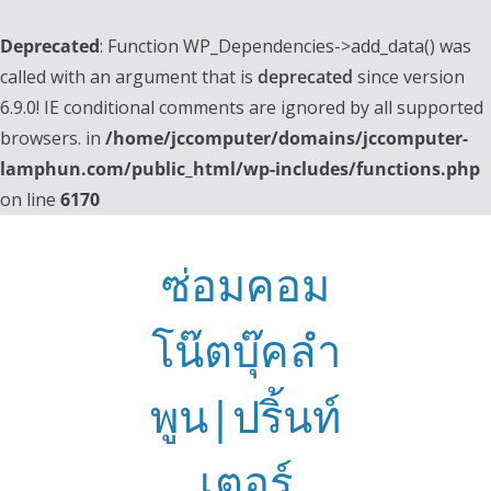
Deprecated
: Function WP_Dependencies->add_data() was
called with an argument that is
deprecated
since version
6.9.0! IE conditional comments are ignored by all supported
browsers. in
/home/jccomputer/domains/jccomputer-
lamphun.com/public_html/wp-includes/functions.php
on line
6170
Skip
to
ซ่อมคอม
content
โน๊ตบุ๊คลำ
พูน|ปริ้นท์
เตอร์