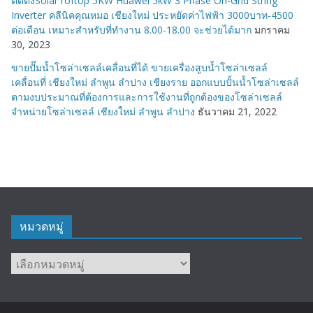
ติดตั้งSolar roftop 5KW Huawei 5kW 3 Phase On-Grid String
Inverter คลีนิคคุณหมอ เชียงใหม่ ประหยัดค่าไฟฟ้า 3000บาท-4500
ต่อเดือน เหมาะสำหรับที่ทำงาน 8.00-18.00 จะช่วยได้มาก
มกราคม
30, 2023
ขายปั๊มน้ำโซล่าเซลล์เคลื่อนที่ได้ ขายเครื่องสูบน้ำโซล่าเซลล์
เคลื่อนที่ เชียงใหม่ ลำพูน ลำปาง เชียงราย ออกแบบปั้นน้ำโซล่าเซลล์
ตามงบประมาณที่ต้องการและการใช้งานที่ถูกต้องของโซล่าเซลล์
จำหน่ายโซล่าเซลล์ เชียงใหม่ ลำพูน ลำปาง
ธันวาคม 21, 2022
หมวดหมู่
หมวด
หมู่