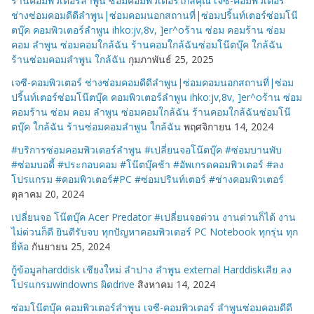
ร้านคอมพิวเตอร์ลำพูน ซ่อมคอมพิวเตอร์ใกล้คุณ เจซี-คอมพิวเตอร์
ช่างซ่อมคอมดีดีลำพูน|ซ่อมคอมนอกสถานที่|ซ่อมปริ้นท์เตอร์ซ่อมโน๊
ตบุ๊ค คอมพิวเตอร์ลำพูน ihko:jv,8v, ]er^oร้าน ซ่อม คอมร้าน ซ่อม
คอม ลำพูน ซ่อมคอมใกล้ฉัน ร้านคอมใกล้ฉันซ่อมโน๊ตบุ๊ค ใกล้ฉัน
ร้านซ่อมคอมลำพูน ใกล้ฉัน
กุมภาพันธ์ 25, 2025
เจซี-คอมพิวเตอร์ ช่างซ่อมคอมดีดีลำพูน|ซ่อมคอมนอกสถานที่|ซ่อม
ปริ้นท์เตอร์ซ่อมโน๊ตบุ๊ค คอมพิวเตอร์ลำพูน ihko:jv,8v, ]er^oร้าน ซ่อม
คอมร้าน ซ่อม คอม ลำพูน ซ่อมคอมใกล้ฉัน ร้านคอมใกล้ฉันซ่อมโน๊
ตบุ๊ค ใกล้ฉัน ร้านซ่อมคอมลำพูน ใกล้ฉัน
พฤศจิกายน 14, 2024
#บริการซ่อมคอมพิวเตอร์ลำพูน #เปลี่ยนจอโน๊ตบุ๊ค #ซ่อมบานพับ
#ซ่อมบอดี้ #ประกอบคอม #โน๊ตบุ๊คช้า #อัพเกรดคอมพิวเตอร์ #ลง
โปรแกรม #คอมพิวเตอร์#PC #ซ่อมปรินท์เตอร์ #ช่างคอมพิวเตอร์
ตุลาคม 20, 2024
เปลี่ยนจอ โน๊ตบุ๊ค Acer Predator #เปลี่ยนจอด่วน งานด่วนก็ได้ งาน
ไม่ด่วนก็ดี ยินดีรับจบ ทุกปัญหาคอมพิวเตอร์ PC Notebook ทุกรุ่น ทุก
ยี่ห้อ
กันยายน 25, 2024
กู้ข้อมูลharddisk เชียงใหม่ ลำปาง ลำพูน external Harddiskเสีย ลง
โปรแกรมwindowns ผิดdrive
สิงหาคม 14, 2024
ซ่อมโน๊ตบุ๊ค คอมพิวเตอร์ลำพูน เจซี-คอมพิวเตอร์ ลำพูนซ่อมคอมดีดี