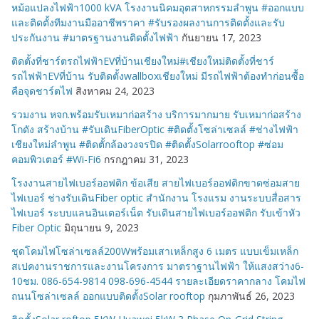
หม้อแปลงไฟฟ้า1000 kVA โรงงานนิคมอุตสาหกรรมลำพูน #ออกแบบ
และติดตั้งทีมงานมืออาชีพราคา #รับรองผลงานการติดตั้งและรับ
ประกันงาน #มาตรฐานงานติดตั้งไฟฟ้า
กันยายน 17, 2023
ติดตั้งที่ชาร์ตรถไฟฟ้าEVที่บ้านเชียงใหม่#เชียงใหม่ติดตั้งที่ชาร์
รถไฟฟ้าEVที่บ้าน รับติดตั้งwallboxเชียงใหม่ มีรถไฟฟ้าต้องทำก่อนซื้อ
คือจุดชาร์ตไฟ
สิงหาคม 24, 2023
รวมงาน หจก.พร้อมรับเหมาก่อสร้าง บริการมากมาย รับเหมาก่อสร้าง
โกดัง สร้างบ้าน #รับเดินFiberOptic #ติดตั้งโซล่าเซลล์ #ช่างไฟฟ้า
เชียงใหม่ลำพูน #ติดตั้กล้องวงจรปิด #ติดตั้งSolarrooftop #ซ่อม
คอมพิวเตอร์ #Wi-Fi6
กรกฎาคม 31, 2023
โรงงานสายไฟเบอร์ออฟติก ข้อเสีย สายไฟเบอร์ออฟติกขาดซ่อมสาย
ไฟเบอร์ ช่างรับเดินFiber optic สำนักงาน โรงแรม งานระบบสื่อสาร
ไฟเบอร์ ระบบแลนอินเตอร์เน็ต รับเดินสายไฟเบอร์ออฟติก รับเข้าหัว
Fiber Optic
มิถุนายน 9, 2023
ชุดโคมไฟโซล่าเซลล์200Wพร้อมเสาเหล็กสูง 6 เมตร แบบเข็มเหล็ก
สเปคงานราชการและงานโครงการ มาตราฐานไฟฟ้า ให้แสงสว่าง6-
10ชม. 086-654-9814 098-696-4544 รายละเอียดราคากลาง โคมไฟ
ถนนโซล่าเซลล์ ออกแบบติดตั้งSolar rooftop
กุมภาพันธ์ 26, 2023