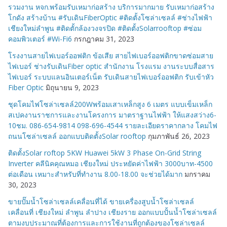
รวมงาน หจก.พร้อมรับเหมาก่อสร้าง บริการมากมาย รับเหมาก่อสร้าง
โกดัง สร้างบ้าน #รับเดินFiberOptic #ติดตั้งโซล่าเซลล์ #ช่างไฟฟ้า
เชียงใหม่ลำพูน #ติดตั้กล้องวงจรปิด #ติดตั้งSolarrooftop #ซ่อม
คอมพิวเตอร์ #Wi-Fi6
กรกฎาคม 31, 2023
โรงงานสายไฟเบอร์ออฟติก ข้อเสีย สายไฟเบอร์ออฟติกขาดซ่อมสาย
ไฟเบอร์ ช่างรับเดินFiber optic สำนักงาน โรงแรม งานระบบสื่อสาร
ไฟเบอร์ ระบบแลนอินเตอร์เน็ต รับเดินสายไฟเบอร์ออฟติก รับเข้าหัว
Fiber Optic
มิถุนายน 9, 2023
ชุดโคมไฟโซล่าเซลล์200Wพร้อมเสาเหล็กสูง 6 เมตร แบบเข็มเหล็ก
สเปคงานราชการและงานโครงการ มาตราฐานไฟฟ้า ให้แสงสว่าง6-
10ชม. 086-654-9814 098-696-4544 รายละเอียดราคากลาง โคมไฟ
ถนนโซล่าเซลล์ ออกแบบติดตั้งSolar rooftop
กุมภาพันธ์ 26, 2023
ติดตั้งSolar roftop 5KW Huawei 5kW 3 Phase On-Grid String
Inverter คลีนิคคุณหมอ เชียงใหม่ ประหยัดค่าไฟฟ้า 3000บาท-4500
ต่อเดือน เหมาะสำหรับที่ทำงาน 8.00-18.00 จะช่วยได้มาก
มกราคม
30, 2023
ขายปั๊มน้ำโซล่าเซลล์เคลื่อนที่ได้ ขายเครื่องสูบน้ำโซล่าเซลล์
เคลื่อนที่ เชียงใหม่ ลำพูน ลำปาง เชียงราย ออกแบบปั้นน้ำโซล่าเซลล์
ตามงบประมาณที่ต้องการและการใช้งานที่ถูกต้องของโซล่าเซลล์