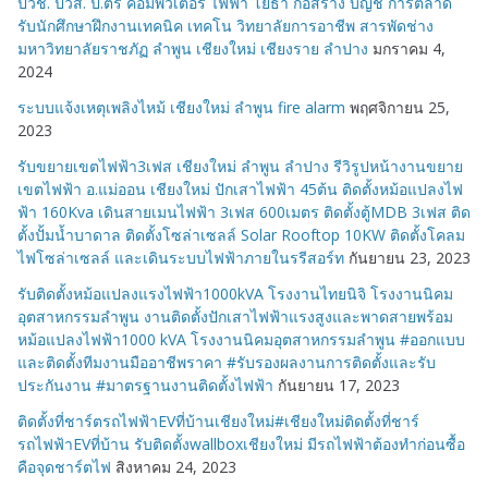
ปวช. ปวส. ป.ตรี คอมพิวเตอร์ ไฟฟ้า โยธา ก่อสร้าง บัญชี การตลาด
รับนักศึกษาฝึกงานเทคนิค เทคโน วิทยาลัยการอาชีพ สารพัดช่าง
มหาวิทยาลัยราชภัฏ ลำพูน เชียงใหม่ เชียงราย ลำปาง
มกราคม 4,
2024
ระบบแจ้งเหตุเพลิงไหม้ เชียงใหม่ ลำพูน fire alarm
พฤศจิกายน 25,
2023
รับขยายเขตไฟฟ้า3เฟส เชียงใหม่ ลำพูน ลำปาง รีวิรูปหน้างานขยาย
เขตไฟฟ้า อ.แม่ออน เชียงใหม่ ปักเสาไฟฟ้า 45ต้น ติดตั้งหม้อแปลงไฟ
ฟ้า 160Kva เดินสายเมนไฟฟ้า 3เฟส 600เมตร ติดตั้งตู้MDB 3เฟส ติด
ตั้งปั้มน้ำบาดาล ติดตั้งโซล่าเซลล์ Solar Rooftop 10KW ติดตั้งโคลม
ไฟโซล่าเซลล์ และเดินระบบไฟฟ้าภายในรรีสอร์ท
กันยายน 23, 2023
รับติดตั้งหม้อแปลงแรงไฟฟ้า1000kVA โรงงานไทยนิจิ โรงงานนิคม
อุตสาหกรรมลำพูน งานติดตั้งปักเสาไฟฟ้าแรงสูงและพาดสายพร้อม
หม้อแปลงไฟฟ้า1000 kVA โรงงานนิคมอุตสาหกรรมลำพูน #ออกแบบ
และติดตั้งทีมงานมืออาชีพราคา #รับรองผลงานการติดตั้งและรับ
ประกันงาน #มาตรฐานงานติดตั้งไฟฟ้า
กันยายน 17, 2023
ติดตั้งที่ชาร์ตรถไฟฟ้าEVที่บ้านเชียงใหม่#เชียงใหม่ติดตั้งที่ชาร์
รถไฟฟ้าEVที่บ้าน รับติดตั้งwallboxเชียงใหม่ มีรถไฟฟ้าต้องทำก่อนซื้อ
คือจุดชาร์ตไฟ
สิงหาคม 24, 2023