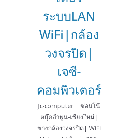
ระบบLAN
WiFi|กล้อง
วงจรปิด|
เจซี-
คอมพิวเตอร์
Jc-computer | ซ่อมโน๊
ตบุ๊คลำพูน-เชียงใหม่|
ช่างกล้องวงจรปิด| WiFi