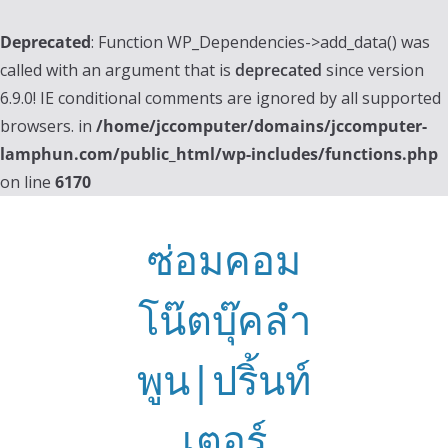
Deprecated
: Function WP_Dependencies->add_data() was
called with an argument that is
deprecated
since version
6.9.0! IE conditional comments are ignored by all supported
browsers. in
/home/jccomputer/domains/jccomputer-
lamphun.com/public_html/wp-includes/functions.php
on line
6170
Skip
to
ซ่อมคอม
content
โน๊ตบุ๊คลำ
พูน|ปริ้นท์
เตอร์