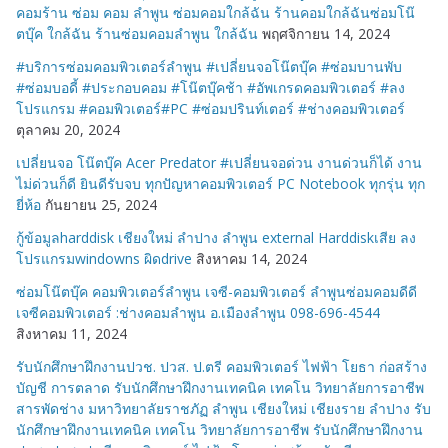
คอมร้าน ซ่อม คอม ลำพูน ซ่อมคอมใกล้ฉัน ร้านคอมใกล้ฉันซ่อมโน๊
ตบุ๊ค ใกล้ฉัน ร้านซ่อมคอมลำพูน ใกล้ฉัน
พฤศจิกายน 14, 2024
#บริการซ่อมคอมพิวเตอร์ลำพูน #เปลี่ยนจอโน๊ตบุ๊ค #ซ่อมบานพับ
#ซ่อมบอดี้ #ประกอบคอม #โน๊ตบุ๊คช้า #อัพเกรดคอมพิวเตอร์ #ลง
โปรแกรม #คอมพิวเตอร์#PC #ซ่อมปรินท์เตอร์ #ช่างคอมพิวเตอร์
ตุลาคม 20, 2024
เปลี่ยนจอ โน๊ตบุ๊ค Acer Predator #เปลี่ยนจอด่วน งานด่วนก็ได้ งาน
ไม่ด่วนก็ดี ยินดีรับจบ ทุกปัญหาคอมพิวเตอร์ PC Notebook ทุกรุ่น ทุก
ยี่ห้อ
กันยายน 25, 2024
กู้ข้อมูลharddisk เชียงใหม่ ลำปาง ลำพูน external Harddiskเสีย ลง
โปรแกรมwindowns ผิดdrive
สิงหาคม 14, 2024
ซ่อมโน๊ตบุ๊ค คอมพิวเตอร์ลำพูน เจซี-คอมพิวเตอร์ ลำพูนซ่อมคอมดีดี
เจซีคอมพิวเตอร์ :ช่างคอมลำพูน อ.เมืองลำพูน 098-696-4544
สิงหาคม 11, 2024
รับนักศึกษาฝึกงานปวช. ปวส. ป.ตรี คอมพิวเตอร์ ไฟฟ้า โยธา ก่อสร้าง
บัญชี การตลาด รับนักศึกษาฝึกงานเทคนิค เทคโน วิทยาลัยการอาชีพ
สารพัดช่าง มหาวิทยาลัยราชภัฏ ลำพูน เชียงใหม่ เชียงราย ลำปาง รับ
นักศึกษาฝึกงานเทคนิค เทคโน วิทยาลัยการอาชีพ รับนักศึกษาฝึกงาน