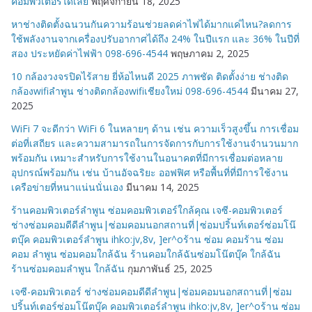
คอมพิวเตอร์ได้เลย
พฤศจิกายน 18, 2025
หาช่างติดตั้งฉนวนกันความร้อนช่วยลดค่าไฟได้มากแค่ไหน?ลดการ
ใช้พลังงานจากเครื่องปรับอากาศได้ถึง 24% ในปีแรก และ 36% ในปีที่
สอง ประหยัดค่าไฟฟ้า 098-696-4544
พฤษภาคม 2, 2025
10 กล้องวงจรปิดไร้สาย ยี่ห้อไหนดี 2025 ภาพชัด ติดตั้งง่าย ช่างติด
กล้องwifiลำพูน ช่างติดกล้องwifiเชียงใหม่ 098-696-4544
มีนาคม 27,
2025
WiFi 7 จะดีกว่า WiFi 6 ในหลายๆ ด้าน เช่น ความเร็วสูงขึ้น การเชื่อม
ต่อที่เสถียร และความสามารถในการจัดการกับการใช้งานจำนวนมาก
พร้อมกัน เหมาะสำหรับการใช้งานในอนาคตที่มีการเชื่อมต่อหลาย
อุปกรณ์พร้อมกัน เช่น บ้านอัจฉริยะ ออฟฟิศ หรือพื้นที่ที่มีการใช้งาน
เครือข่ายที่หนาแน่นนั่นเอง
มีนาคม 14, 2025
ร้านคอมพิวเตอร์ลำพูน ซ่อมคอมพิวเตอร์ใกล้คุณ เจซี-คอมพิวเตอร์
ช่างซ่อมคอมดีดีลำพูน|ซ่อมคอมนอกสถานที่|ซ่อมปริ้นท์เตอร์ซ่อมโน๊
ตบุ๊ค คอมพิวเตอร์ลำพูน ihko:jv,8v, ]er^oร้าน ซ่อม คอมร้าน ซ่อม
คอม ลำพูน ซ่อมคอมใกล้ฉัน ร้านคอมใกล้ฉันซ่อมโน๊ตบุ๊ค ใกล้ฉัน
ร้านซ่อมคอมลำพูน ใกล้ฉัน
กุมภาพันธ์ 25, 2025
เจซี-คอมพิวเตอร์ ช่างซ่อมคอมดีดีลำพูน|ซ่อมคอมนอกสถานที่|ซ่อม
ปริ้นท์เตอร์ซ่อมโน๊ตบุ๊ค คอมพิวเตอร์ลำพูน ihko:jv,8v, ]er^oร้าน ซ่อม