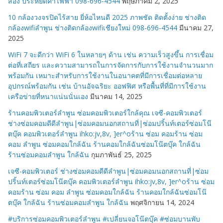
สอง ประหยัดค่าไฟฟ้า 098-696-4544
พฤษภาคม 2, 2025
10 กล้องวงจรปิดไร้สาย ยี่ห้อไหนดี 2025 ภาพชัด ติดตั้งง่าย ช่างติด
กล้องwifiลำพูน ช่างติดกล้องwifiเชียงใหม่ 098-696-4544
มีนาคม 27,
2025
WiFi 7 จะดีกว่า WiFi 6 ในหลายๆ ด้าน เช่น ความเร็วสูงขึ้น การเชื่อม
ต่อที่เสถียร และความสามารถในการจัดการกับการใช้งานจำนวนมาก
พร้อมกัน เหมาะสำหรับการใช้งานในอนาคตที่มีการเชื่อมต่อหลาย
อุปกรณ์พร้อมกัน เช่น บ้านอัจฉริยะ ออฟฟิศ หรือพื้นที่ที่มีการใช้งาน
เครือข่ายที่หนาแน่นนั่นเอง
มีนาคม 14, 2025
ร้านคอมพิวเตอร์ลำพูน ซ่อมคอมพิวเตอร์ใกล้คุณ เจซี-คอมพิวเตอร์
ช่างซ่อมคอมดีดีลำพูน|ซ่อมคอมนอกสถานที่|ซ่อมปริ้นท์เตอร์ซ่อมโน๊
ตบุ๊ค คอมพิวเตอร์ลำพูน ihko:jv,8v, ]er^oร้าน ซ่อม คอมร้าน ซ่อม
คอม ลำพูน ซ่อมคอมใกล้ฉัน ร้านคอมใกล้ฉันซ่อมโน๊ตบุ๊ค ใกล้ฉัน
ร้านซ่อมคอมลำพูน ใกล้ฉัน
กุมภาพันธ์ 25, 2025
เจซี-คอมพิวเตอร์ ช่างซ่อมคอมดีดีลำพูน|ซ่อมคอมนอกสถานที่|ซ่อม
ปริ้นท์เตอร์ซ่อมโน๊ตบุ๊ค คอมพิวเตอร์ลำพูน ihko:jv,8v, ]er^oร้าน ซ่อม
คอมร้าน ซ่อม คอม ลำพูน ซ่อมคอมใกล้ฉัน ร้านคอมใกล้ฉันซ่อมโน๊
ตบุ๊ค ใกล้ฉัน ร้านซ่อมคอมลำพูน ใกล้ฉัน
พฤศจิกายน 14, 2024
#บริการซ่อมคอมพิวเตอร์ลำพูน #เปลี่ยนจอโน๊ตบุ๊ค #ซ่อมบานพับ