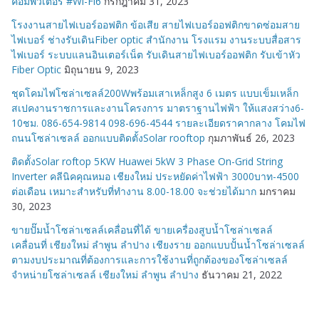
คอมพิวเตอร์ #Wi-Fi6
กรกฎาคม 31, 2023
โรงงานสายไฟเบอร์ออฟติก ข้อเสีย สายไฟเบอร์ออฟติกขาดซ่อมสาย
ไฟเบอร์ ช่างรับเดินFiber optic สำนักงาน โรงแรม งานระบบสื่อสาร
ไฟเบอร์ ระบบแลนอินเตอร์เน็ต รับเดินสายไฟเบอร์ออฟติก รับเข้าหัว
Fiber Optic
มิถุนายน 9, 2023
ชุดโคมไฟโซล่าเซลล์200Wพร้อมเสาเหล็กสูง 6 เมตร แบบเข็มเหล็ก
สเปคงานราชการและงานโครงการ มาตราฐานไฟฟ้า ให้แสงสว่าง6-
10ชม. 086-654-9814 098-696-4544 รายละเอียดราคากลาง โคมไฟ
ถนนโซล่าเซลล์ ออกแบบติดตั้งSolar rooftop
กุมภาพันธ์ 26, 2023
ติดตั้งSolar roftop 5KW Huawei 5kW 3 Phase On-Grid String
Inverter คลีนิคคุณหมอ เชียงใหม่ ประหยัดค่าไฟฟ้า 3000บาท-4500
ต่อเดือน เหมาะสำหรับที่ทำงาน 8.00-18.00 จะช่วยได้มาก
มกราคม
30, 2023
ขายปั๊มน้ำโซล่าเซลล์เคลื่อนที่ได้ ขายเครื่องสูบน้ำโซล่าเซลล์
เคลื่อนที่ เชียงใหม่ ลำพูน ลำปาง เชียงราย ออกแบบปั้นน้ำโซล่าเซลล์
ตามงบประมาณที่ต้องการและการใช้งานที่ถูกต้องของโซล่าเซลล์
จำหน่ายโซล่าเซลล์ เชียงใหม่ ลำพูน ลำปาง
ธันวาคม 21, 2022