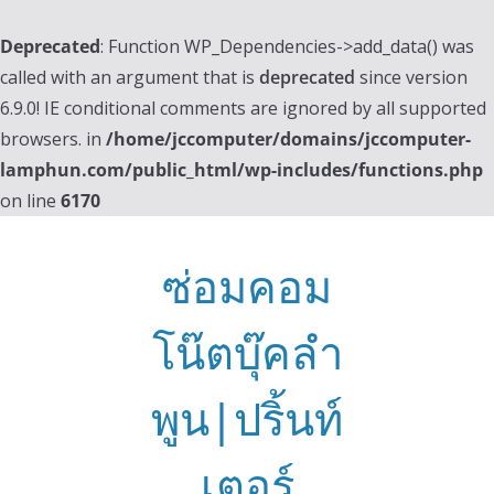
Deprecated
: Function WP_Dependencies->add_data() was
called with an argument that is
deprecated
since version
6.9.0! IE conditional comments are ignored by all supported
browsers. in
/home/jccomputer/domains/jccomputer-
lamphun.com/public_html/wp-includes/functions.php
on line
6170
Skip
to
ซ่อมคอม
content
โน๊ตบุ๊คลำ
พูน|ปริ้นท์
เตอร์