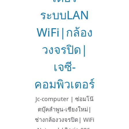
ระบบLAN
WiFi|กล้อง
วงจรปิด|
เจซี-
คอมพิวเตอร์
Jc-computer | ซ่อมโน๊
ตบุ๊คลำพูน-เชียงใหม่|
ช่างกล้องวงจรปิด| WiFi