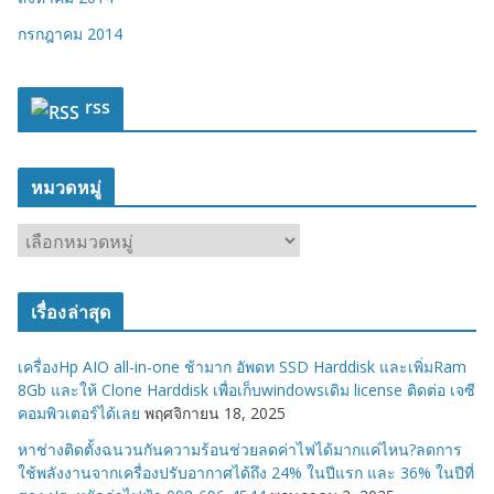
กรกฎาคม 2014
rss
หมวดหมู่
ห
ม
ว
เรื่องล่าสุด
ด
ห
เครื่องHp AIO all-in-one ช้ามาก อัพดท SSD Harddisk และเพิ่มRam
มู่
8Gb และให้ Clone Harddisk เพื่อเก็บwindowsเดิม license ติดต่อ เจซี
คอมพิวเตอร์ได้เลย
พฤศจิกายน 18, 2025
หาช่างติดตั้งฉนวนกันความร้อนช่วยลดค่าไฟได้มากแค่ไหน?ลดการ
ใช้พลังงานจากเครื่องปรับอากาศได้ถึง 24% ในปีแรก และ 36% ในปีที่