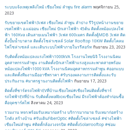
ระบบแจ้งเหตุเพลิงไหม้ เชียงใหม่ ลำพูน fire alarm
พฤศจิกายน 25,
2023
รับขยายเขตไฟฟ้า3เฟส เชียงใหม่ ลำพูน ลำปาง รีวิรูปหน้างานขยาย
เขตไฟฟ้า อ.แม่ออน เชียงใหม่ ปักเสาไฟฟ้า 45ต้น ติดตั้งหม้อแปลงไฟ
ฟ้า 160Kva เดินสายเมนไฟฟ้า 3เฟส 600เมตร ติดตั้งตู้MDB 3เฟส ติด
ตั้งปั้มน้ำบาดาล ติดตั้งโซล่าเซลล์ Solar Rooftop 10KW ติดตั้งโคลม
ไฟโซล่าเซลล์ และเดินระบบไฟฟ้าภายในรรีสอร์ท
กันยายน 23, 2023
รับติดตั้งหม้อแปลงแรงไฟฟ้า1000kVA โรงงานไทยนิจิ โรงงานนิคม
อุตสาหกรรมลำพูน งานติดตั้งปักเสาไฟฟ้าแรงสูงและพาดสายพร้อม
หม้อแปลงไฟฟ้า1000 kVA โรงงานนิคมอุตสาหกรรมลำพูน #ออกแบบ
และติดตั้งทีมงานมืออาชีพราคา #รับรองผลงานการติดตั้งและรับ
ประกันงาน #มาตรฐานงานติดตั้งไฟฟ้า
กันยายน 17, 2023
ติดตั้งที่ชาร์ตรถไฟฟ้าEVที่บ้านเชียงใหม่#เชียงใหม่ติดตั้งที่ชาร์
รถไฟฟ้าEVที่บ้าน รับติดตั้งwallboxเชียงใหม่ มีรถไฟฟ้าต้องทำก่อนซื้อ
คือจุดชาร์ตไฟ
สิงหาคม 24, 2023
รวมงาน หจก.พร้อมรับเหมาก่อสร้าง บริการมากมาย รับเหมาก่อสร้าง
โกดัง สร้างบ้าน #รับเดินFiberOptic #ติดตั้งโซล่าเซลล์ #ช่างไฟฟ้า
เชียงใหม่ลำพูน #ติดตั้กล้องวงจรปิด #ติดตั้งSolarrooftop #ซ่อม