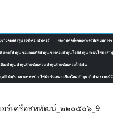
อ:ช่างคอมลำพูน เจซี-คอมพิวเตอร์
ผลงานติดตั้งกล้องวงจรปิดแบบต่างๆ 
พิวเตอร์ลำพูน ซ่อมคอมดีดีลำพูน:ช่างคอมลำพูน:ไอทีลำพูน ระบบไฟฟ้าลำพูน
เมืองลำพูน ลำพูนร้านซ่อมคอม ลำพูนร้านซ่อมคอมใกล้ฉัน
สุด!!! บังคับ ๒๕๕๙ หาช่าง ไฟฟ้า รับเหมา เชียงใหม่ ลำพูน ลำปาง ระบบC
อร์เครือสหพัฒน์_๒๒๐๕๐๖_9