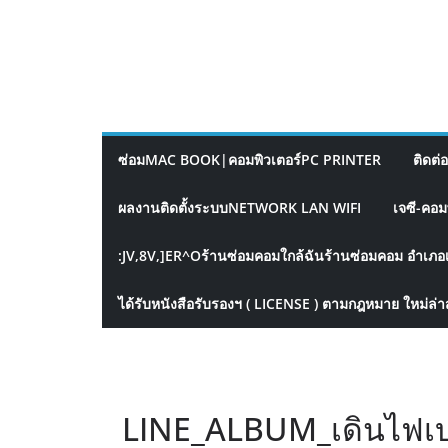
ซ่อมMAC BOOK|คอมพิวเตอร์PC PRINTER
ติดต่
ผลงานติดตั้งระบบNETWORK LAN WIFI
เจซี-คอม
:JV,8V,]ER^Oร้านซ่อมคอมใกล้ฉันร้านซ่อมคอม อำเภอ
ได้รับหนังสือรับรองฯ ( LICENSE ) ตามกฎหมาย ใหม่ล่า
LINE_ALBUM_เดินไฟเบ