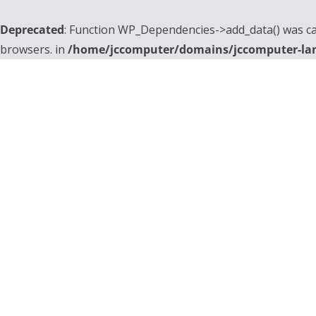
Deprecated
: Function WP_Dependencies->add_data() was ca
browsers. in
/home/jccomputer/domains/jccomputer-la
Skip
to
content