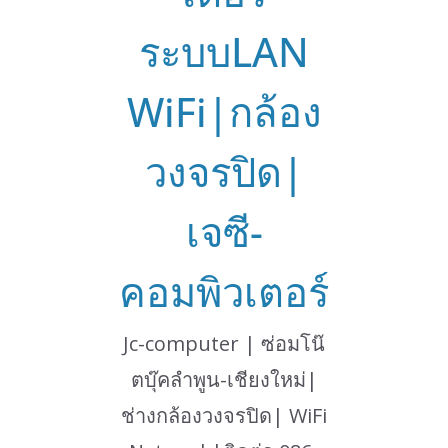
ระบบLAN
WiFi|กล้อง
วงจรปิด|
เจซี-
คอมพิวเตอร์
Jc-computer | ซ่อมโน๊
ตบุ๊คลำพูน-เชียงใหม่|
ช่างกล้องวงจรปิด| WiFi