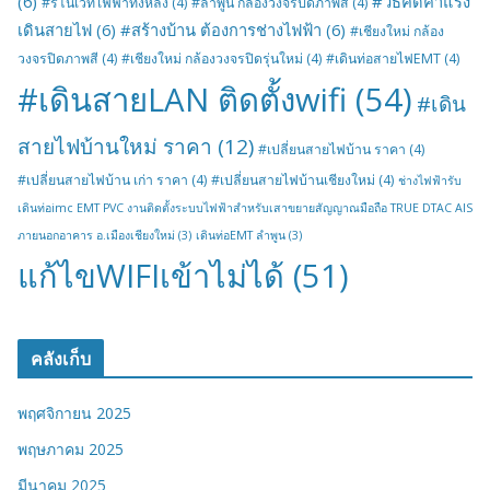
(6)
#วิธีคิดค่าแรง
#รีโนเวทไฟฟ้าทั้งหลัง
(4)
#ลำพูน กล้องวงจรปิดภาพสี
(4)
เดินสายไฟ
(6)
#สร้างบ้าน ต้องการช่างไฟฟ้า
(6)
#เชียงใหม่ กล้อง
วงจรปิดภาพสี
(4)
#เชียงใหม่ กล้องวงจรปิดรุ่นใหม่
(4)
#เดินท่อสายไฟEMT
(4)
#เดินสายLAN ติดตั้งwifi
(54)
#เดิน
สายไฟบ้านใหม่ ราคา
(12)
#เปลี่ยนสายไฟบ้าน ราคา
(4)
#เปลี่ยนสายไฟบ้าน เก่า ราคา
(4)
#เปลี่ยนสายไฟบ้านเชียงใหม่
(4)
ช่างไฟฟ้ารับ
เดินท่อimc EMT PVC งานติดตั้งระบบไฟฟ้าสำหรับเสาขยายสัญญาณมือถือ TRUE DTAC AIS
ภายนอกอาคาร อ.เมืองเชียงใหม่
(3)
เดินท่อEMT ลำพูน
(3)
แก้ไขWIFIเข้าไม่ได้
(51)
คลังเก็บ
พฤศจิกายน 2025
พฤษภาคม 2025
มีนาคม 2025