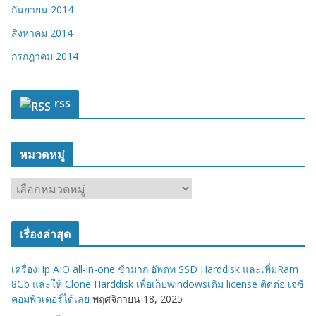
กันยายน 2014
สิงหาคม 2014
กรกฎาคม 2014
rss
หมวดหมู่
ห
ม
ว
เรื่องล่าสุด
ด
ห
เครื่องHp AIO all-in-one ช้ามาก อัพดท SSD Harddisk และเพิ่มRam
มู่
8Gb และให้ Clone Harddisk เพื่อเก็บwindowsเดิม license ติดต่อ เจซี
คอมพิวเตอร์ได้เลย
พฤศจิกายน 18, 2025