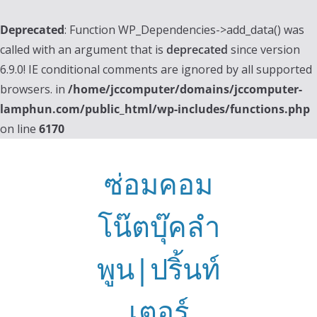
Deprecated
: Function WP_Dependencies->add_data() was
called with an argument that is
deprecated
since version
6.9.0! IE conditional comments are ignored by all supported
browsers. in
/home/jccomputer/domains/jccomputer-
lamphun.com/public_html/wp-includes/functions.php
on line
6170
Skip
to
ซ่อมคอม
content
โน๊ตบุ๊คลำ
พูน|ปริ้นท์
เตอร์