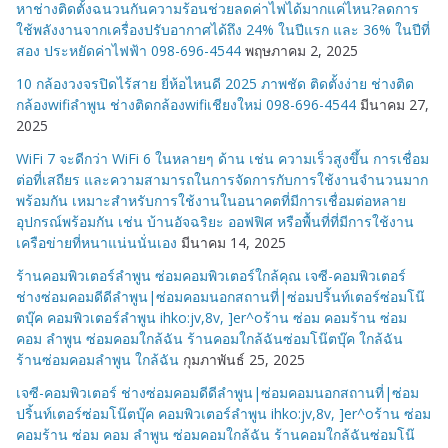
หาช่างติดตั้งฉนวนกันความร้อนช่วยลดค่าไฟได้มากแค่ไหน?ลดการ
ใช้พลังงานจากเครื่องปรับอากาศได้ถึง 24% ในปีแรก และ 36% ในปีที่
สอง ประหยัดค่าไฟฟ้า 098-696-4544
พฤษภาคม 2, 2025
10 กล้องวงจรปิดไร้สาย ยี่ห้อไหนดี 2025 ภาพชัด ติดตั้งง่าย ช่างติด
กล้องwifiลำพูน ช่างติดกล้องwifiเชียงใหม่ 098-696-4544
มีนาคม 27,
2025
WiFi 7 จะดีกว่า WiFi 6 ในหลายๆ ด้าน เช่น ความเร็วสูงขึ้น การเชื่อม
ต่อที่เสถียร และความสามารถในการจัดการกับการใช้งานจำนวนมาก
พร้อมกัน เหมาะสำหรับการใช้งานในอนาคตที่มีการเชื่อมต่อหลาย
อุปกรณ์พร้อมกัน เช่น บ้านอัจฉริยะ ออฟฟิศ หรือพื้นที่ที่มีการใช้งาน
เครือข่ายที่หนาแน่นนั่นเอง
มีนาคม 14, 2025
ร้านคอมพิวเตอร์ลำพูน ซ่อมคอมพิวเตอร์ใกล้คุณ เจซี-คอมพิวเตอร์
ช่างซ่อมคอมดีดีลำพูน|ซ่อมคอมนอกสถานที่|ซ่อมปริ้นท์เตอร์ซ่อมโน๊
ตบุ๊ค คอมพิวเตอร์ลำพูน ihko:jv,8v, ]er^oร้าน ซ่อม คอมร้าน ซ่อม
คอม ลำพูน ซ่อมคอมใกล้ฉัน ร้านคอมใกล้ฉันซ่อมโน๊ตบุ๊ค ใกล้ฉัน
ร้านซ่อมคอมลำพูน ใกล้ฉัน
กุมภาพันธ์ 25, 2025
เจซี-คอมพิวเตอร์ ช่างซ่อมคอมดีดีลำพูน|ซ่อมคอมนอกสถานที่|ซ่อม
ปริ้นท์เตอร์ซ่อมโน๊ตบุ๊ค คอมพิวเตอร์ลำพูน ihko:jv,8v, ]er^oร้าน ซ่อม
คอมร้าน ซ่อม คอม ลำพูน ซ่อมคอมใกล้ฉัน ร้านคอมใกล้ฉันซ่อมโน๊