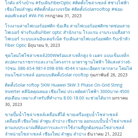
โกดัง สร้างบ้าน #รับเดินFiberOptic #ติดตั้งโซล่าเซลล์ #ช่างไฟฟ้า
เชียงใหม่ลำพูน #ติดตั้กล้องวงจรปิด #ติดตั้งSolarrooftop #ซ่อม
คอมพิวเตอร์ #Wi-Fi6
กรกฎาคม 31, 2023
โรงงานสายไฟเบอร์ออฟติก ข้อเสีย สายไฟเบอร์ออฟติกขาดซ่อมสาย
ไฟเบอร์ ช่างรับเดินFiber optic สำนักงาน โรงแรม งานระบบสื่อสาร
ไฟเบอร์ ระบบแลนอินเตอร์เน็ต รับเดินสายไฟเบอร์ออฟติก รับเข้าหัว
Fiber Optic
มิถุนายน 9, 2023
ชุดโคมไฟโซล่าเซลล์200Wพร้อมเสาเหล็กสูง 6 เมตร แบบเข็มเหล็ก
สเปคงานราชการและงานโครงการ มาตราฐานไฟฟ้า ให้แสงสว่าง6-
10ชม. 086-654-9814 098-696-4544 รายละเอียดราคากลาง โคมไฟ
ถนนโซล่าเซลล์ ออกแบบติดตั้งSolar rooftop
กุมภาพันธ์ 26, 2023
ติดตั้งSolar roftop 5KW Huawei 5kW 3 Phase On-Grid String
Inverter คลีนิคคุณหมอ เชียงใหม่ ประหยัดค่าไฟฟ้า 3000บาท-4500
ต่อเดือน เหมาะสำหรับที่ทำงาน 8.00-18.00 จะช่วยได้มาก
มกราคม
30, 2023
ขายปั๊มน้ำโซล่าเซลล์เคลื่อนที่ได้ ขายเครื่องสูบน้ำโซล่าเซลล์
เคลื่อนที่ เชียงใหม่ ลำพูน ลำปาง เชียงราย ออกแบบปั้นน้ำโซล่าเซลล์
ตามงบประมาณที่ต้องการและการใช้งานที่ถูกต้องของโซล่าเซลล์
จำหน่ายโซล่าเซลล์ เชียงใหม่ ลำพูน ลำปาง
ธันวาคม 21, 2022