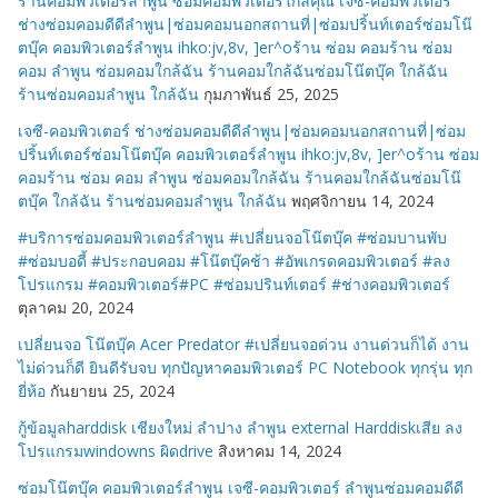
ร้านคอมพิวเตอร์ลำพูน ซ่อมคอมพิวเตอร์ใกล้คุณ เจซี-คอมพิวเตอร์
ช่างซ่อมคอมดีดีลำพูน|ซ่อมคอมนอกสถานที่|ซ่อมปริ้นท์เตอร์ซ่อมโน๊
ตบุ๊ค คอมพิวเตอร์ลำพูน ihko:jv,8v, ]er^oร้าน ซ่อม คอมร้าน ซ่อม
คอม ลำพูน ซ่อมคอมใกล้ฉัน ร้านคอมใกล้ฉันซ่อมโน๊ตบุ๊ค ใกล้ฉัน
ร้านซ่อมคอมลำพูน ใกล้ฉัน
กุมภาพันธ์ 25, 2025
เจซี-คอมพิวเตอร์ ช่างซ่อมคอมดีดีลำพูน|ซ่อมคอมนอกสถานที่|ซ่อม
ปริ้นท์เตอร์ซ่อมโน๊ตบุ๊ค คอมพิวเตอร์ลำพูน ihko:jv,8v, ]er^oร้าน ซ่อม
คอมร้าน ซ่อม คอม ลำพูน ซ่อมคอมใกล้ฉัน ร้านคอมใกล้ฉันซ่อมโน๊
ตบุ๊ค ใกล้ฉัน ร้านซ่อมคอมลำพูน ใกล้ฉัน
พฤศจิกายน 14, 2024
#บริการซ่อมคอมพิวเตอร์ลำพูน #เปลี่ยนจอโน๊ตบุ๊ค #ซ่อมบานพับ
#ซ่อมบอดี้ #ประกอบคอม #โน๊ตบุ๊คช้า #อัพเกรดคอมพิวเตอร์ #ลง
โปรแกรม #คอมพิวเตอร์#PC #ซ่อมปรินท์เตอร์ #ช่างคอมพิวเตอร์
ตุลาคม 20, 2024
เปลี่ยนจอ โน๊ตบุ๊ค Acer Predator #เปลี่ยนจอด่วน งานด่วนก็ได้ งาน
ไม่ด่วนก็ดี ยินดีรับจบ ทุกปัญหาคอมพิวเตอร์ PC Notebook ทุกรุ่น ทุก
ยี่ห้อ
กันยายน 25, 2024
กู้ข้อมูลharddisk เชียงใหม่ ลำปาง ลำพูน external Harddiskเสีย ลง
โปรแกรมwindowns ผิดdrive
สิงหาคม 14, 2024
ซ่อมโน๊ตบุ๊ค คอมพิวเตอร์ลำพูน เจซี-คอมพิวเตอร์ ลำพูนซ่อมคอมดีดี