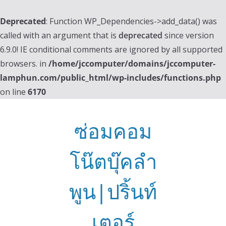
Deprecated
: Function WP_Dependencies->add_data() was
called with an argument that is
deprecated
since version
6.9.0! IE conditional comments are ignored by all supported
browsers. in
/home/jccomputer/domains/jccomputer-
lamphun.com/public_html/wp-includes/functions.php
on line
6170
Skip
to
ซ่อมคอม
content
โน๊ตบุ๊คลำ
พูน|ปริ้นท์
เตอร์