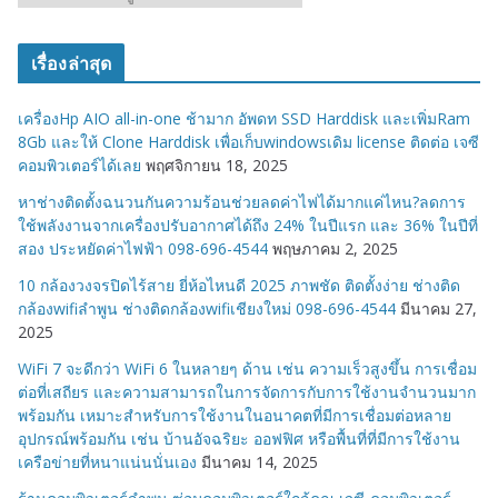
ม
ว
เรื่องล่าสุด
ด
ห
เครื่องHp AIO all-in-one ช้ามาก อัพดท SSD Harddisk และเพิ่มRam
มู่
8Gb และให้ Clone Harddisk เพื่อเก็บwindowsเดิม license ติดต่อ เจซี
คอมพิวเตอร์ได้เลย
พฤศจิกายน 18, 2025
หาช่างติดตั้งฉนวนกันความร้อนช่วยลดค่าไฟได้มากแค่ไหน?ลดการ
ใช้พลังงานจากเครื่องปรับอากาศได้ถึง 24% ในปีแรก และ 36% ในปีที่
สอง ประหยัดค่าไฟฟ้า 098-696-4544
พฤษภาคม 2, 2025
10 กล้องวงจรปิดไร้สาย ยี่ห้อไหนดี 2025 ภาพชัด ติดตั้งง่าย ช่างติด
กล้องwifiลำพูน ช่างติดกล้องwifiเชียงใหม่ 098-696-4544
มีนาคม 27,
2025
WiFi 7 จะดีกว่า WiFi 6 ในหลายๆ ด้าน เช่น ความเร็วสูงขึ้น การเชื่อม
ต่อที่เสถียร และความสามารถในการจัดการกับการใช้งานจำนวนมาก
พร้อมกัน เหมาะสำหรับการใช้งานในอนาคตที่มีการเชื่อมต่อหลาย
อุปกรณ์พร้อมกัน เช่น บ้านอัจฉริยะ ออฟฟิศ หรือพื้นที่ที่มีการใช้งาน
เครือข่ายที่หนาแน่นนั่นเอง
มีนาคม 14, 2025