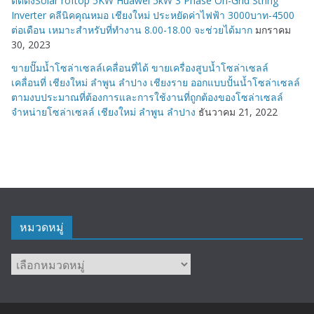
ติดตั้งSolar roftop 5KW Huawei 5kW 3 Phase On-Grid String
Inverter คลีนิคคุณหมอ เชียงใหม่ ประหยัดค่าไฟฟ้า 3000บาท-4500
ต่อเดือน เหมาะสำหรับที่ทำงาน 8.00-18.00 จะช่วยได้มาก
มกราคม
30, 2023
ขายปั๊มน้ำโซล่าเซลล์เคลื่อนที่ได้ ขายเครื่องสูบน้ำโซล่าเซลล์
เคลื่อนที่ เชียงใหม่ ลำพูน ลำปาง เชียงราย ออกแบบปั้นน้ำโซล่าเซลล์
ตามงบประมาณที่ต้องการและการใช้งานที่ถูกต้องของโซล่าเซลล์
จำหน่ายโซล่าเซลล์ เชียงใหม่ ลำพูน ลำปาง
ธันวาคม 21, 2022
หมวดหมู่
หมวด
หมู่