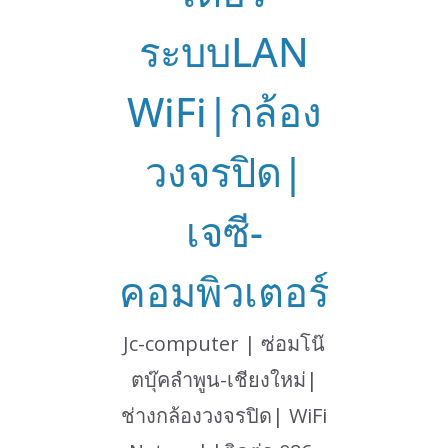
ระบบLAN
WiFi|กล้อง
วงจรปิด|
เจซี-
คอมพิวเตอร์
Jc-computer | ซ่อมโน๊
ตบุ๊คลำพูน-เชียงใหม่|
ช่างกล้องวงจรปิด| WiFi