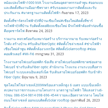
หม้อแปลงไฟฟ้า1000 kVA โรงงานนิคมอุตสาหกรรมลำพูน #ออกแบบ
และติดตั้งทีมงานมืออาชีพราคา #รับรองผลงานการติดตั้งและรับ
ประกันงาน #มาตรฐานงานติดตั้งไฟฟ้า
กันยายน 17, 2023
ติดตั้งที่ชาร์ตรถไฟฟ้าEVที่บ้านเชียงใหม่#เชียงใหม่ติดตั้งที่ชาร์
รถไฟฟ้าEVที่บ้าน รับติดตั้งwallboxเชียงใหม่ มีรถไฟฟ้าต้องทำก่อนซื้อ
คือจุดชาร์ตไฟ
สิงหาคม 24, 2023
รวมงาน หจก.พร้อมรับเหมาก่อสร้าง บริการมากมาย รับเหมาก่อสร้าง
โกดัง สร้างบ้าน #รับเดินFiberOptic #ติดตั้งโซล่าเซลล์ #ช่างไฟฟ้า
เชียงใหม่ลำพูน #ติดตั้กล้องวงจรปิด #ติดตั้งSolarrooftop #ซ่อม
คอมพิวเตอร์ #Wi-Fi6
กรกฎาคม 31, 2023
โรงงานสายไฟเบอร์ออฟติก ข้อเสีย สายไฟเบอร์ออฟติกขาดซ่อมสาย
ไฟเบอร์ ช่างรับเดินFiber optic สำนักงาน โรงแรม งานระบบสื่อสาร
ไฟเบอร์ ระบบแลนอินเตอร์เน็ต รับเดินสายไฟเบอร์ออฟติก รับเข้าหัว
Fiber Optic
มิถุนายน 9, 2023
ชุดโคมไฟโซล่าเซลล์200Wพร้อมเสาเหล็กสูง 6 เมตร แบบเข็มเหล็ก
สเปคงานราชการและงานโครงการ มาตราฐานไฟฟ้า ให้แสงสว่าง6-
10ชม. 086-654-9814 098-696-4544 รายละเอียดราคากลาง โคมไฟ
ถนนโซล่าเซลล์ ออกแบบติดตั้งSolar rooftop
กุมภาพันธ์ 26, 2023