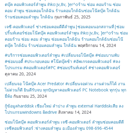
ตบุ๊ค คอมพิวเตอร์ลำพูน ihko:jv,8v, ]er^oร้าน ซ่อม คอมร้าน ซ่อม
คอม ลำพูน ซ่อมคอมใกล้ฉัน ร้านคอมใกล้ฉันซ่อมโน๊ตบุ๊ค ใกล้ฉัน
ร้านซ่อมคอมลำพูน ใกล้ฉัน
กุมภาพันธ์ 25, 2025
เจซี-คอมพิวเตอร์ ช่างซ่อมคอมดีดีลำพูน|ซ่อมคอมนอกสถานที่|ซ่อม
ปริ้นท์เตอร์ซ่อมโน๊ตบุ๊ค คอมพิวเตอร์ลำพูน ihko:jv,8v, ]er^oร้าน ซ่อม
คอมร้าน ซ่อม คอม ลำพูน ซ่อมคอมใกล้ฉัน ร้านคอมใกล้ฉันซ่อมโน๊
ตบุ๊ค ใกล้ฉัน ร้านซ่อมคอมลำพูน ใกล้ฉัน
พฤศจิกายน 14, 2024
#บริการซ่อมคอมพิวเตอร์ลำพูน #เปลี่ยนจอโน๊ตบุ๊ค #ซ่อมบานพับ
#ซ่อมบอดี้ #ประกอบคอม #โน๊ตบุ๊คช้า #อัพเกรดคอมพิวเตอร์ #ลง
โปรแกรม #คอมพิวเตอร์#PC #ซ่อมปรินท์เตอร์ #ช่างคอมพิวเตอร์
ตุลาคม 20, 2024
เปลี่ยนจอ โน๊ตบุ๊ค Acer Predator #เปลี่ยนจอด่วน งานด่วนก็ได้ งาน
ไม่ด่วนก็ดี ยินดีรับจบ ทุกปัญหาคอมพิวเตอร์ PC Notebook ทุกรุ่น ทุก
ยี่ห้อ
กันยายน 25, 2024
กู้ข้อมูลharddisk เชียงใหม่ ลำปาง ลำพูน external Harddiskเสีย ลง
โปรแกรมwindowns ผิดdrive
สิงหาคม 14, 2024
ซ่อมโน๊ตบุ๊ค คอมพิวเตอร์ลำพูน เจซี-คอมพิวเตอร์ ลำพูนซ่อมคอมดีดี
เจซีคอมพิวเตอร์ :ช่างคอมลำพูน อ.เมืองลำพูน 098-696-4544