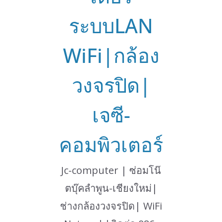
ระบบLAN
WiFi|กล้อง
วงจรปิด|
เจซี-
คอมพิวเตอร์
Jc-computer | ซ่อมโน๊
ตบุ๊คลำพูน-เชียงใหม่|
ช่างกล้องวงจรปิด| WiFi