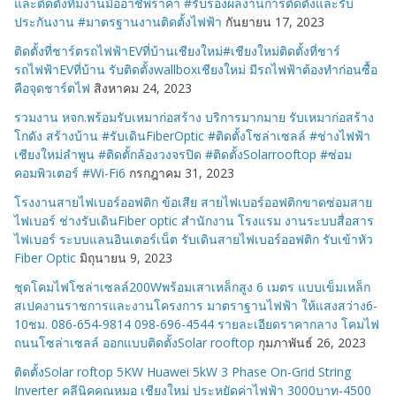
และติดตั้งทีมงานมืออาชีพราคา #รับรองผลงานการติดตั้งและรับ
ประกันงาน #มาตรฐานงานติดตั้งไฟฟ้า
กันยายน 17, 2023
ติดตั้งที่ชาร์ตรถไฟฟ้าEVที่บ้านเชียงใหม่#เชียงใหม่ติดตั้งที่ชาร์
รถไฟฟ้าEVที่บ้าน รับติดตั้งwallboxเชียงใหม่ มีรถไฟฟ้าต้องทำก่อนซื้อ
คือจุดชาร์ตไฟ
สิงหาคม 24, 2023
รวมงาน หจก.พร้อมรับเหมาก่อสร้าง บริการมากมาย รับเหมาก่อสร้าง
โกดัง สร้างบ้าน #รับเดินFiberOptic #ติดตั้งโซล่าเซลล์ #ช่างไฟฟ้า
เชียงใหม่ลำพูน #ติดตั้กล้องวงจรปิด #ติดตั้งSolarrooftop #ซ่อม
คอมพิวเตอร์ #Wi-Fi6
กรกฎาคม 31, 2023
โรงงานสายไฟเบอร์ออฟติก ข้อเสีย สายไฟเบอร์ออฟติกขาดซ่อมสาย
ไฟเบอร์ ช่างรับเดินFiber optic สำนักงาน โรงแรม งานระบบสื่อสาร
ไฟเบอร์ ระบบแลนอินเตอร์เน็ต รับเดินสายไฟเบอร์ออฟติก รับเข้าหัว
Fiber Optic
มิถุนายน 9, 2023
ชุดโคมไฟโซล่าเซลล์200Wพร้อมเสาเหล็กสูง 6 เมตร แบบเข็มเหล็ก
สเปคงานราชการและงานโครงการ มาตราฐานไฟฟ้า ให้แสงสว่าง6-
10ชม. 086-654-9814 098-696-4544 รายละเอียดราคากลาง โคมไฟ
ถนนโซล่าเซลล์ ออกแบบติดตั้งSolar rooftop
กุมภาพันธ์ 26, 2023
ติดตั้งSolar roftop 5KW Huawei 5kW 3 Phase On-Grid String
Inverter คลีนิคคุณหมอ เชียงใหม่ ประหยัดค่าไฟฟ้า 3000บาท-4500