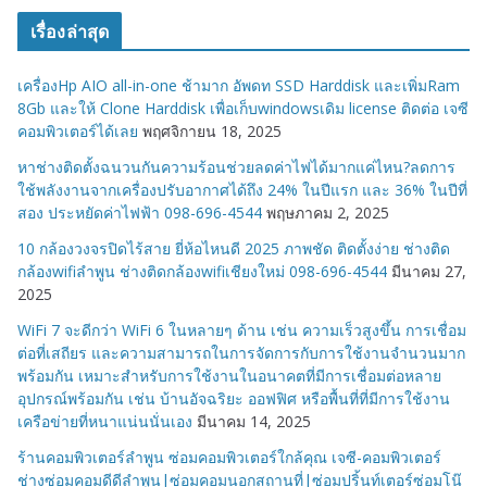
ว
เรื่องล่าสุด
ด
ห
เครื่องHp AIO all-in-one ช้ามาก อัพดท SSD Harddisk และเพิ่มRam
มู่
8Gb และให้ Clone Harddisk เพื่อเก็บwindowsเดิม license ติดต่อ เจซี
คอมพิวเตอร์ได้เลย
พฤศจิกายน 18, 2025
หาช่างติดตั้งฉนวนกันความร้อนช่วยลดค่าไฟได้มากแค่ไหน?ลดการ
ใช้พลังงานจากเครื่องปรับอากาศได้ถึง 24% ในปีแรก และ 36% ในปีที่
สอง ประหยัดค่าไฟฟ้า 098-696-4544
พฤษภาคม 2, 2025
10 กล้องวงจรปิดไร้สาย ยี่ห้อไหนดี 2025 ภาพชัด ติดตั้งง่าย ช่างติด
กล้องwifiลำพูน ช่างติดกล้องwifiเชียงใหม่ 098-696-4544
มีนาคม 27,
2025
WiFi 7 จะดีกว่า WiFi 6 ในหลายๆ ด้าน เช่น ความเร็วสูงขึ้น การเชื่อม
ต่อที่เสถียร และความสามารถในการจัดการกับการใช้งานจำนวนมาก
พร้อมกัน เหมาะสำหรับการใช้งานในอนาคตที่มีการเชื่อมต่อหลาย
อุปกรณ์พร้อมกัน เช่น บ้านอัจฉริยะ ออฟฟิศ หรือพื้นที่ที่มีการใช้งาน
เครือข่ายที่หนาแน่นนั่นเอง
มีนาคม 14, 2025
ร้านคอมพิวเตอร์ลำพูน ซ่อมคอมพิวเตอร์ใกล้คุณ เจซี-คอมพิวเตอร์
ช่างซ่อมคอมดีดีลำพูน|ซ่อมคอมนอกสถานที่|ซ่อมปริ้นท์เตอร์ซ่อมโน๊