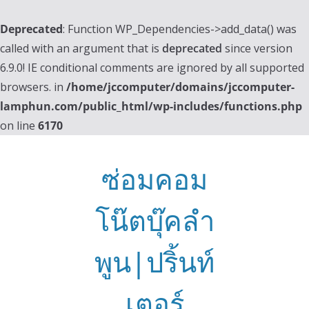
Deprecated
: Function WP_Dependencies->add_data() was
called with an argument that is
deprecated
since version
6.9.0! IE conditional comments are ignored by all supported
browsers. in
/home/jccomputer/domains/jccomputer-
lamphun.com/public_html/wp-includes/functions.php
on line
6170
Skip
to
ซ่อมคอม
content
โน๊ตบุ๊คลำ
พูน|ปริ้นท์
เตอร์