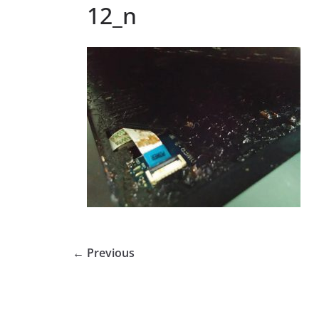
12_n
← Previous