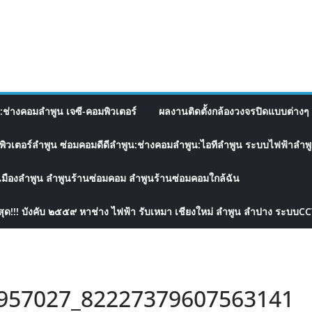
อ:ช่างคอมลำพูน เจซี-คอมพิวเตอร์
ผลงานติดตั้งกล้องวงจรปิดแบบต่างๆ 
พิวเตอร์ลำพูน ซ่อมคอมดีดีลำพูน:ช่างคอมลำพูน:ไอทีลำพูน ระบบไฟฟ้าลำพูน
เมืองลำพูน ลำพูนร้านซ่อมคอม ลำพูนร้านซ่อมคอมใกล้ฉัน
สุด!!! บังคับ ๒๕๕๙ หาช่าง ไฟฟ้า รับเหมา เชียงใหม่ ลำพูน ลำปาง ระบบC
957027_82227379607563141