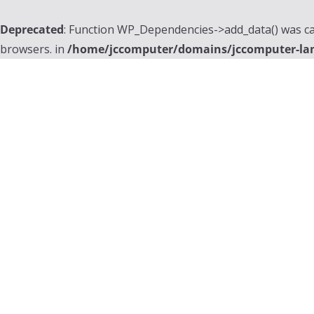
Deprecated
: Function WP_Dependencies->add_data() was ca
browsers. in
/home/jccomputer/domains/jccomputer-la
Skip
to
content