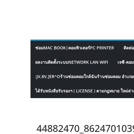
ซ่อมMAC BOOK|คอมพิวเตอร์PC PRINTER
ติดต่
ผลงานติดตั้งระบบNETWORK LAN WIFI
เจซี-คอม
:JV,8V,]ER^Oร้านซ่อมคอมใกล้ฉันร้านซ่อมคอม อำเภอ
ได้รับหนังสือรับรองฯ ( LICENSE ) ตามกฎหมาย ใหม่ล่า
44882470_862470103