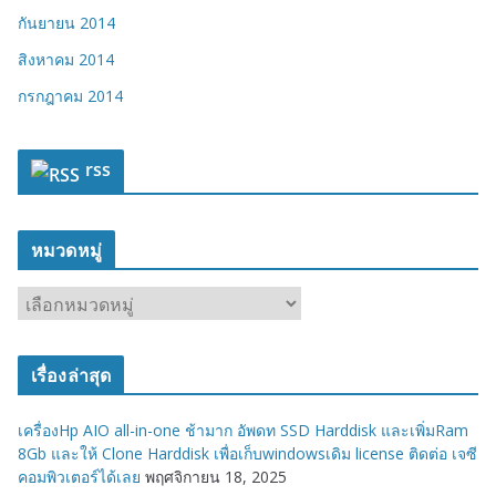
กันยายน 2014
สิงหาคม 2014
กรกฎาคม 2014
rss
หมวดหมู่
ห
ม
ว
เรื่องล่าสุด
ด
ห
เครื่องHp AIO all-in-one ช้ามาก อัพดท SSD Harddisk และเพิ่มRam
มู่
8Gb และให้ Clone Harddisk เพื่อเก็บwindowsเดิม license ติดต่อ เจซี
คอมพิวเตอร์ได้เลย
พฤศจิกายน 18, 2025