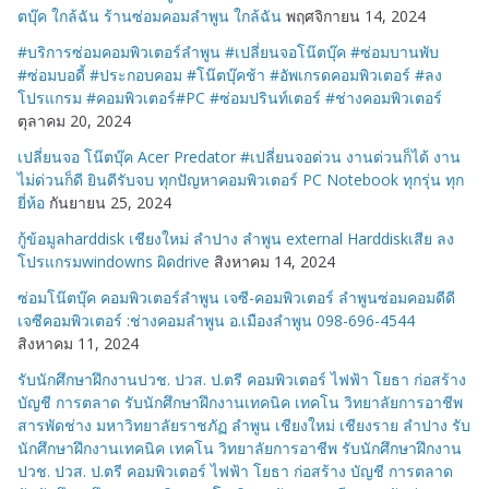
ตบุ๊ค ใกล้ฉัน ร้านซ่อมคอมลำพูน ใกล้ฉัน
พฤศจิกายน 14, 2024
#บริการซ่อมคอมพิวเตอร์ลำพูน #เปลี่ยนจอโน๊ตบุ๊ค #ซ่อมบานพับ
#ซ่อมบอดี้ #ประกอบคอม #โน๊ตบุ๊คช้า #อัพเกรดคอมพิวเตอร์ #ลง
โปรแกรม #คอมพิวเตอร์#PC #ซ่อมปรินท์เตอร์ #ช่างคอมพิวเตอร์
ตุลาคม 20, 2024
เปลี่ยนจอ โน๊ตบุ๊ค Acer Predator #เปลี่ยนจอด่วน งานด่วนก็ได้ งาน
ไม่ด่วนก็ดี ยินดีรับจบ ทุกปัญหาคอมพิวเตอร์ PC Notebook ทุกรุ่น ทุก
ยี่ห้อ
กันยายน 25, 2024
กู้ข้อมูลharddisk เชียงใหม่ ลำปาง ลำพูน external Harddiskเสีย ลง
โปรแกรมwindowns ผิดdrive
สิงหาคม 14, 2024
ซ่อมโน๊ตบุ๊ค คอมพิวเตอร์ลำพูน เจซี-คอมพิวเตอร์ ลำพูนซ่อมคอมดีดี
เจซีคอมพิวเตอร์ :ช่างคอมลำพูน อ.เมืองลำพูน 098-696-4544
สิงหาคม 11, 2024
รับนักศึกษาฝึกงานปวช. ปวส. ป.ตรี คอมพิวเตอร์ ไฟฟ้า โยธา ก่อสร้าง
บัญชี การตลาด รับนักศึกษาฝึกงานเทคนิค เทคโน วิทยาลัยการอาชีพ
สารพัดช่าง มหาวิทยาลัยราชภัฏ ลำพูน เชียงใหม่ เชียงราย ลำปาง รับ
นักศึกษาฝึกงานเทคนิค เทคโน วิทยาลัยการอาชีพ รับนักศึกษาฝึกงาน
ปวช. ปวส. ป.ตรี คอมพิวเตอร์ ไฟฟ้า โยธา ก่อสร้าง บัญชี การตลาด