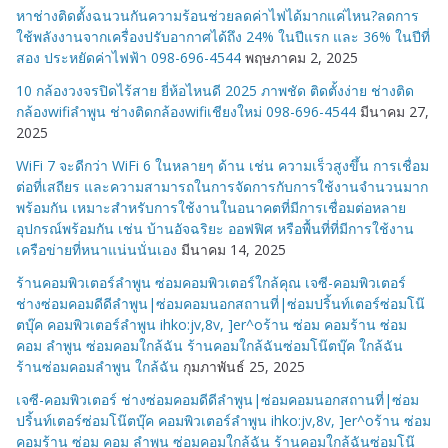
หาช่างติดตั้งฉนวนกันความร้อนช่วยลดค่าไฟได้มากแค่ไหน?ลดการ
ใช้พลังงานจากเครื่องปรับอากาศได้ถึง 24% ในปีแรก และ 36% ในปีที่
สอง ประหยัดค่าไฟฟ้า 098-696-4544
พฤษภาคม 2, 2025
10 กล้องวงจรปิดไร้สาย ยี่ห้อไหนดี 2025 ภาพชัด ติดตั้งง่าย ช่างติด
กล้องwifiลำพูน ช่างติดกล้องwifiเชียงใหม่ 098-696-4544
มีนาคม 27,
2025
WiFi 7 จะดีกว่า WiFi 6 ในหลายๆ ด้าน เช่น ความเร็วสูงขึ้น การเชื่อม
ต่อที่เสถียร และความสามารถในการจัดการกับการใช้งานจำนวนมาก
พร้อมกัน เหมาะสำหรับการใช้งานในอนาคตที่มีการเชื่อมต่อหลาย
อุปกรณ์พร้อมกัน เช่น บ้านอัจฉริยะ ออฟฟิศ หรือพื้นที่ที่มีการใช้งาน
เครือข่ายที่หนาแน่นนั่นเอง
มีนาคม 14, 2025
ร้านคอมพิวเตอร์ลำพูน ซ่อมคอมพิวเตอร์ใกล้คุณ เจซี-คอมพิวเตอร์
ช่างซ่อมคอมดีดีลำพูน|ซ่อมคอมนอกสถานที่|ซ่อมปริ้นท์เตอร์ซ่อมโน๊
ตบุ๊ค คอมพิวเตอร์ลำพูน ihko:jv,8v, ]er^oร้าน ซ่อม คอมร้าน ซ่อม
คอม ลำพูน ซ่อมคอมใกล้ฉัน ร้านคอมใกล้ฉันซ่อมโน๊ตบุ๊ค ใกล้ฉัน
ร้านซ่อมคอมลำพูน ใกล้ฉัน
กุมภาพันธ์ 25, 2025
เจซี-คอมพิวเตอร์ ช่างซ่อมคอมดีดีลำพูน|ซ่อมคอมนอกสถานที่|ซ่อม
ปริ้นท์เตอร์ซ่อมโน๊ตบุ๊ค คอมพิวเตอร์ลำพูน ihko:jv,8v, ]er^oร้าน ซ่อม
คอมร้าน ซ่อม คอม ลำพูน ซ่อมคอมใกล้ฉัน ร้านคอมใกล้ฉันซ่อมโน๊