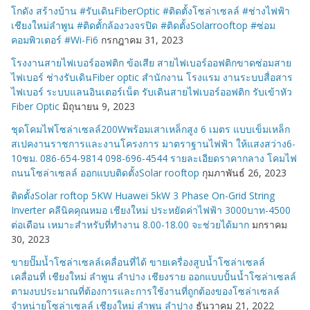
โกดัง สร้างบ้าน #รับเดินFiberOptic #ติดตั้งโซล่าเซลล์ #ช่างไฟฟ้า
เชียงใหม่ลำพูน #ติดตั้กล้องวงจรปิด #ติดตั้งSolarrooftop #ซ่อม
คอมพิวเตอร์ #Wi-Fi6
กรกฎาคม 31, 2023
โรงงานสายไฟเบอร์ออฟติก ข้อเสีย สายไฟเบอร์ออฟติกขาดซ่อมสาย
ไฟเบอร์ ช่างรับเดินFiber optic สำนักงาน โรงแรม งานระบบสื่อสาร
ไฟเบอร์ ระบบแลนอินเตอร์เน็ต รับเดินสายไฟเบอร์ออฟติก รับเข้าหัว
Fiber Optic
มิถุนายน 9, 2023
ชุดโคมไฟโซล่าเซลล์200Wพร้อมเสาเหล็กสูง 6 เมตร แบบเข็มเหล็ก
สเปคงานราชการและงานโครงการ มาตราฐานไฟฟ้า ให้แสงสว่าง6-
10ชม. 086-654-9814 098-696-4544 รายละเอียดราคากลาง โคมไฟ
ถนนโซล่าเซลล์ ออกแบบติดตั้งSolar rooftop
กุมภาพันธ์ 26, 2023
ติดตั้งSolar roftop 5KW Huawei 5kW 3 Phase On-Grid String
Inverter คลีนิคคุณหมอ เชียงใหม่ ประหยัดค่าไฟฟ้า 3000บาท-4500
ต่อเดือน เหมาะสำหรับที่ทำงาน 8.00-18.00 จะช่วยได้มาก
มกราคม
30, 2023
ขายปั๊มน้ำโซล่าเซลล์เคลื่อนที่ได้ ขายเครื่องสูบน้ำโซล่าเซลล์
เคลื่อนที่ เชียงใหม่ ลำพูน ลำปาง เชียงราย ออกแบบปั้นน้ำโซล่าเซลล์
ตามงบประมาณที่ต้องการและการใช้งานที่ถูกต้องของโซล่าเซลล์
จำหน่ายโซล่าเซลล์ เชียงใหม่ ลำพูน ลำปาง
ธันวาคม 21, 2022