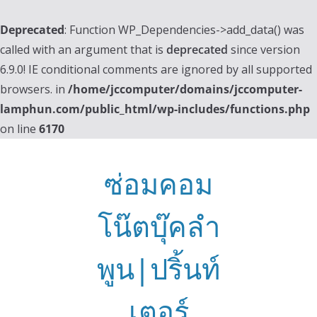
Deprecated
: Function WP_Dependencies->add_data() was
called with an argument that is
deprecated
since version
6.9.0! IE conditional comments are ignored by all supported
browsers. in
/home/jccomputer/domains/jccomputer-
lamphun.com/public_html/wp-includes/functions.php
on line
6170
Skip
to
ซ่อมคอม
content
โน๊ตบุ๊คลำ
พูน|ปริ้นท์
เตอร์