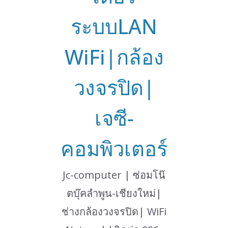
ระบบLAN
WiFi|กล้อง
วงจรปิด|
เจซี-
คอมพิวเตอร์
Jc-computer | ซ่อมโน๊
ตบุ๊คลำพูน-เชียงใหม่|
ช่างกล้องวงจรปิด| WiFi