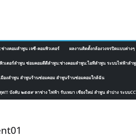
อ:ช่างคอมลำพูน เจซี-คอมพิวเตอร์
ผลงานติดตั้งกล้องวงจรปิดแบบต่างๆ 
พิวเตอร์ลำพูน ซ่อมคอมดีดีลำพูน:ช่างคอมลำพูน:ไอทีลำพูน ระบบไฟฟ้าลำพูน
เมืองลำพูน ลำพูนร้านซ่อมคอม ลำพูนร้านซ่อมคอมใกล้ฉัน
สุด!!! บังคับ ๒๕๕๙ หาช่าง ไฟฟ้า รับเหมา เชียงใหม่ ลำพูน ลำปาง ระบบC
ent01