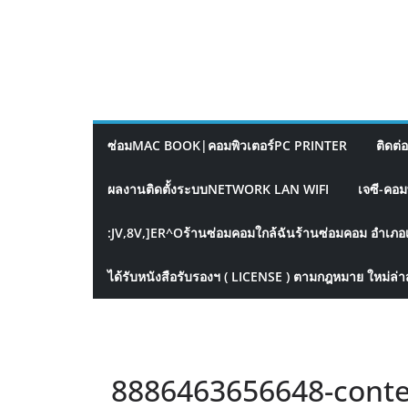
ซ่อมMAC BOOK|คอมพิวเตอร์PC PRINTER
ติดต่
ผลงานติดตั้งระบบNETWORK LAN WIFI
เจซี-คอม
:JV,8V,]ER^Oร้านซ่อมคอมใกล้ฉันร้านซ่อมคอม อำเภอ
ได้รับหนังสือรับรองฯ ( LICENSE ) ตามกฎหมาย ใหม่ล่า
8886463656648-cont