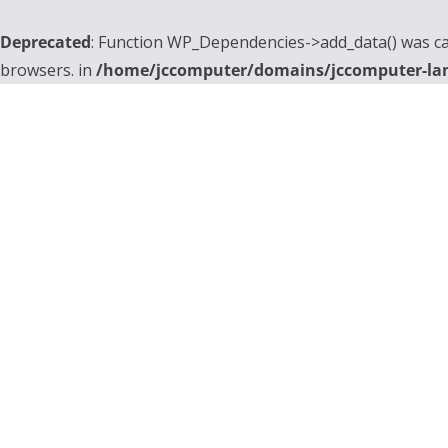
Deprecated
: Function WP_Dependencies->add_data() was ca
browsers. in
/home/jccomputer/domains/jccomputer-la
Skip
to
content