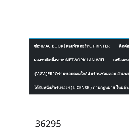
ซ่อมMAC BOOK|คอมพิวเตอร์PC PRINTER
ติดต่
ผลงานติดตั้งระบบNETWORK LAN WIFI
เจซี-คอม
:JV,8V,]ER^Oร้านซ่อมคอมใกล้ฉันร้านซ่อมคอม อำเภอ
ได้รับหนังสือรับรองฯ ( LICENSE ) ตามกฎหมาย ใหม่ล่า
36295