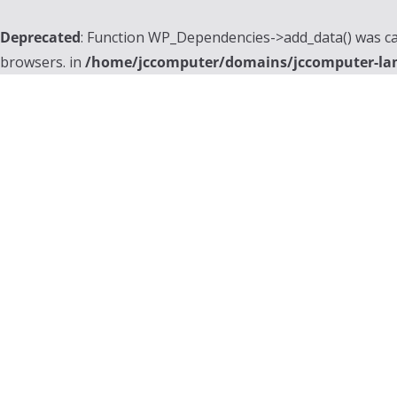
Deprecated
: Function WP_Dependencies->add_data() was ca
browsers. in
/home/jccomputer/domains/jccomputer-la
Skip
to
content