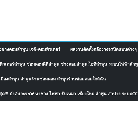
อ:ช่างคอมลำพูน เจซี-คอมพิวเตอร์
ผลงานติดตั้งกล้องวงจรปิดแบบต่างๆ 
พิวเตอร์ลำพูน ซ่อมคอมดีดีลำพูน:ช่างคอมลำพูน:ไอทีลำพูน ระบบไฟฟ้าลำพูน
เมืองลำพูน ลำพูนร้านซ่อมคอม ลำพูนร้านซ่อมคอมใกล้ฉัน
สุด!!! บังคับ ๒๕๕๙ หาช่าง ไฟฟ้า รับเหมา เชียงใหม่ ลำพูน ลำปาง ระบบC