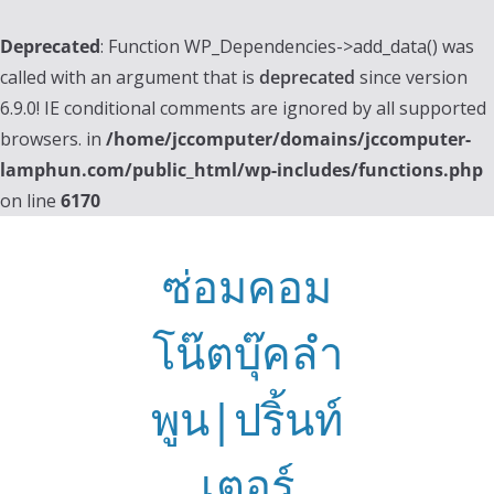
Deprecated
: Function WP_Dependencies->add_data() was
called with an argument that is
deprecated
since version
6.9.0! IE conditional comments are ignored by all supported
browsers. in
/home/jccomputer/domains/jccomputer-
lamphun.com/public_html/wp-includes/functions.php
on line
6170
Skip
to
ซ่อมคอม
content
โน๊ตบุ๊คลำ
พูน|ปริ้นท์
เตอร์