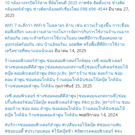
10 กล้องวงจรปิดไร้สาย ยี่ห้อไหนดี 2025 ภาพชัด ติดตั้งง่าย ช่างติด
กล้องwifiลำพูน ช่างติดกล้องwifiเชียงใหม่ 098-696-4544
มีนาคม 27,
2025
WiFi 7 จะดีกว่า WiFi 6 ในหลายๆ ด้าน เช่น ความเร็วสูงขึ้น การเชื่อม
ต่อที่เสถียร และความสามารถในการจัดการกับการใช้งานจำนวนมาก
พร้อมกัน เหมาะสำหรับการใช้งานในอนาคตที่มีการเชื่อมต่อหลาย
อุปกรณ์พร้อมกัน เช่น บ้านอัจฉริยะ ออฟฟิศ หรือพื้นที่ที่มีการใช้งาน
เครือข่ายที่หนาแน่นนั่นเอง
มีนาคม 14, 2025
ร้านคอมพิวเตอร์ลำพูน ซ่อมคอมพิวเตอร์ใกล้คุณ เจซี-คอมพิวเตอร์
ช่างซ่อมคอมดีดีลำพูน|ซ่อมคอมนอกสถานที่|ซ่อมปริ้นท์เตอร์ซ่อมโน๊
ตบุ๊ค คอมพิวเตอร์ลำพูน ihko:jv,8v, ]er^oร้าน ซ่อม คอมร้าน ซ่อม
คอม ลำพูน ซ่อมคอมใกล้ฉัน ร้านคอมใกล้ฉันซ่อมโน๊ตบุ๊ค ใกล้ฉัน
ร้านซ่อมคอมลำพูน ใกล้ฉัน
กุมภาพันธ์ 25, 2025
เจซี-คอมพิวเตอร์ ช่างซ่อมคอมดีดีลำพูน|ซ่อมคอมนอกสถานที่|ซ่อม
ปริ้นท์เตอร์ซ่อมโน๊ตบุ๊ค คอมพิวเตอร์ลำพูน ihko:jv,8v, ]er^oร้าน ซ่อม
คอมร้าน ซ่อม คอม ลำพูน ซ่อมคอมใกล้ฉัน ร้านคอมใกล้ฉันซ่อมโน๊
ตบุ๊ค ใกล้ฉัน ร้านซ่อมคอมลำพูน ใกล้ฉัน
พฤศจิกายน 14, 2024
#บริการซ่อมคอมพิวเตอร์ลำพูน #เปลี่ยนจอโน๊ตบุ๊ค #ซ่อมบานพับ
#ซ่อมบอดี้ #ประกอบคอม #โน๊ตบุ๊คช้า #อัพเกรดคอมพิวเตอร์ #ลง