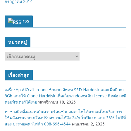
กรกฎาคม 2014
rss
หมวดหมู่
ห
ม
ว
เรื่องล่าสุด
ด
ห
เครื่องHp AIO all-in-one ช้ามาก อัพดท SSD Harddisk และเพิ่มRam
มู่
8Gb และให้ Clone Harddisk เพื่อเก็บwindowsเดิม license ติดต่อ เจซี
คอมพิวเตอร์ได้เลย
พฤศจิกายน 18, 2025
หาช่างติดตั้งฉนวนกันความร้อนช่วยลดค่าไฟได้มากแค่ไหน?ลดการ
ใช้พลังงานจากเครื่องปรับอากาศได้ถึง 24% ในปีแรก และ 36% ในปีที่
สอง ประหยัดค่าไฟฟ้า 098-696-4544
พฤษภาคม 2, 2025