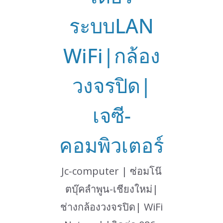
ระบบLAN
WiFi|กล้อง
วงจรปิด|
เจซี-
คอมพิวเตอร์
Jc-computer | ซ่อมโน๊
ตบุ๊คลำพูน-เชียงใหม่|
ช่างกล้องวงจรปิด| WiFi