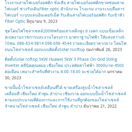
โรงงานสายไฟเบอร์ออฟติก ข้อเสีย สายไฟเบอร์ออฟติกขาดซ่อมสาย
ไฟเบอร์ ช่างรับเดินFiber optic สำนักงาน โรงแรม งานระบบสื่อสาร
ไฟเบอร์ ระบบแลนอินเตอร์เน็ต รับเดินสายไฟเบอร์ออฟติก รับเข้าหัว
Fiber Optic
มิถุนายน 9, 2023
ชุดโคมไฟโซล่าเซลล์200Wพร้อมเสาเหล็กสูง 6 เมตร แบบเข็มเหล็ก
สเปคงานราชการและงานโครงการ มาตราฐานไฟฟ้า ให้แสงสว่าง6-
10ชม. 086-654-9814 098-696-4544 รายละเอียดราคากลาง โคมไฟ
ถนนโซล่าเซลล์ ออกแบบติดตั้งSolar rooftop
กุมภาพันธ์ 26, 2023
ติดตั้งSolar roftop 5KW Huawei 5kW 3 Phase On-Grid String
Inverter คลีนิคคุณหมอ เชียงใหม่ ประหยัดค่าไฟฟ้า 3000บาท-4500
ต่อเดือน เหมาะสำหรับที่ทำงาน 8.00-18.00 จะช่วยได้มาก
มกราคม
30, 2023
ขายปั๊มน้ำโซล่าเซลล์เคลื่อนที่ได้ ขายเครื่องสูบน้ำโซล่าเซลล์
เคลื่อนที่ เชียงใหม่ ลำพูน ลำปาง เชียงราย ออกแบบปั้นน้ำโซล่าเซลล์
ตามงบประมาณที่ต้องการและการใช้งานที่ถูกต้องของโซล่าเซลล์
จำหน่ายโซล่าเซลล์ เชียงใหม่ ลำพูน ลำปาง
ธันวาคม 21, 2022