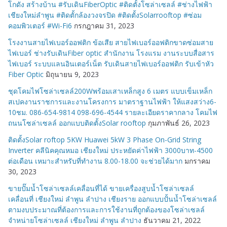
โกดัง สร้างบ้าน #รับเดินFiberOptic #ติดตั้งโซล่าเซลล์ #ช่างไฟฟ้า
เชียงใหม่ลำพูน #ติดตั้กล้องวงจรปิด #ติดตั้งSolarrooftop #ซ่อม
คอมพิวเตอร์ #Wi-Fi6
กรกฎาคม 31, 2023
โรงงานสายไฟเบอร์ออฟติก ข้อเสีย สายไฟเบอร์ออฟติกขาดซ่อมสาย
ไฟเบอร์ ช่างรับเดินFiber optic สำนักงาน โรงแรม งานระบบสื่อสาร
ไฟเบอร์ ระบบแลนอินเตอร์เน็ต รับเดินสายไฟเบอร์ออฟติก รับเข้าหัว
Fiber Optic
มิถุนายน 9, 2023
ชุดโคมไฟโซล่าเซลล์200Wพร้อมเสาเหล็กสูง 6 เมตร แบบเข็มเหล็ก
สเปคงานราชการและงานโครงการ มาตราฐานไฟฟ้า ให้แสงสว่าง6-
10ชม. 086-654-9814 098-696-4544 รายละเอียดราคากลาง โคมไฟ
ถนนโซล่าเซลล์ ออกแบบติดตั้งSolar rooftop
กุมภาพันธ์ 26, 2023
ติดตั้งSolar roftop 5KW Huawei 5kW 3 Phase On-Grid String
Inverter คลีนิคคุณหมอ เชียงใหม่ ประหยัดค่าไฟฟ้า 3000บาท-4500
ต่อเดือน เหมาะสำหรับที่ทำงาน 8.00-18.00 จะช่วยได้มาก
มกราคม
30, 2023
ขายปั๊มน้ำโซล่าเซลล์เคลื่อนที่ได้ ขายเครื่องสูบน้ำโซล่าเซลล์
เคลื่อนที่ เชียงใหม่ ลำพูน ลำปาง เชียงราย ออกแบบปั้นน้ำโซล่าเซลล์
ตามงบประมาณที่ต้องการและการใช้งานที่ถูกต้องของโซล่าเซลล์
จำหน่ายโซล่าเซลล์ เชียงใหม่ ลำพูน ลำปาง
ธันวาคม 21, 2022