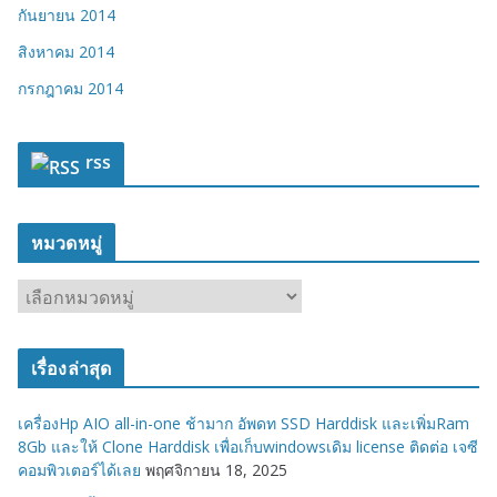
กันยายน 2014
สิงหาคม 2014
กรกฎาคม 2014
rss
หมวดหมู่
ห
ม
ว
เรื่องล่าสุด
ด
ห
เครื่องHp AIO all-in-one ช้ามาก อัพดท SSD Harddisk และเพิ่มRam
มู่
8Gb และให้ Clone Harddisk เพื่อเก็บwindowsเดิม license ติดต่อ เจซี
คอมพิวเตอร์ได้เลย
พฤศจิกายน 18, 2025