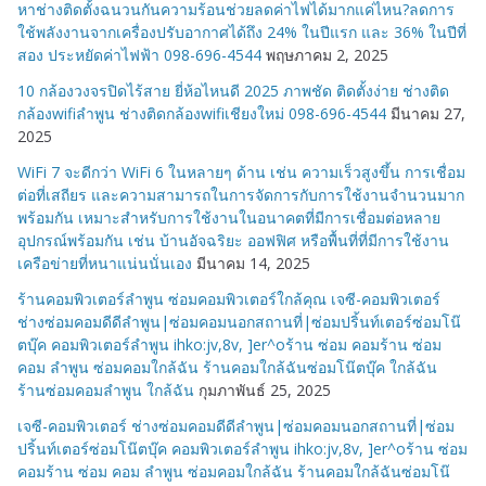
หาช่างติดตั้งฉนวนกันความร้อนช่วยลดค่าไฟได้มากแค่ไหน?ลดการ
ใช้พลังงานจากเครื่องปรับอากาศได้ถึง 24% ในปีแรก และ 36% ในปีที่
สอง ประหยัดค่าไฟฟ้า 098-696-4544
พฤษภาคม 2, 2025
10 กล้องวงจรปิดไร้สาย ยี่ห้อไหนดี 2025 ภาพชัด ติดตั้งง่าย ช่างติด
กล้องwifiลำพูน ช่างติดกล้องwifiเชียงใหม่ 098-696-4544
มีนาคม 27,
2025
WiFi 7 จะดีกว่า WiFi 6 ในหลายๆ ด้าน เช่น ความเร็วสูงขึ้น การเชื่อม
ต่อที่เสถียร และความสามารถในการจัดการกับการใช้งานจำนวนมาก
พร้อมกัน เหมาะสำหรับการใช้งานในอนาคตที่มีการเชื่อมต่อหลาย
อุปกรณ์พร้อมกัน เช่น บ้านอัจฉริยะ ออฟฟิศ หรือพื้นที่ที่มีการใช้งาน
เครือข่ายที่หนาแน่นนั่นเอง
มีนาคม 14, 2025
ร้านคอมพิวเตอร์ลำพูน ซ่อมคอมพิวเตอร์ใกล้คุณ เจซี-คอมพิวเตอร์
ช่างซ่อมคอมดีดีลำพูน|ซ่อมคอมนอกสถานที่|ซ่อมปริ้นท์เตอร์ซ่อมโน๊
ตบุ๊ค คอมพิวเตอร์ลำพูน ihko:jv,8v, ]er^oร้าน ซ่อม คอมร้าน ซ่อม
คอม ลำพูน ซ่อมคอมใกล้ฉัน ร้านคอมใกล้ฉันซ่อมโน๊ตบุ๊ค ใกล้ฉัน
ร้านซ่อมคอมลำพูน ใกล้ฉัน
กุมภาพันธ์ 25, 2025
เจซี-คอมพิวเตอร์ ช่างซ่อมคอมดีดีลำพูน|ซ่อมคอมนอกสถานที่|ซ่อม
ปริ้นท์เตอร์ซ่อมโน๊ตบุ๊ค คอมพิวเตอร์ลำพูน ihko:jv,8v, ]er^oร้าน ซ่อม
คอมร้าน ซ่อม คอม ลำพูน ซ่อมคอมใกล้ฉัน ร้านคอมใกล้ฉันซ่อมโน๊