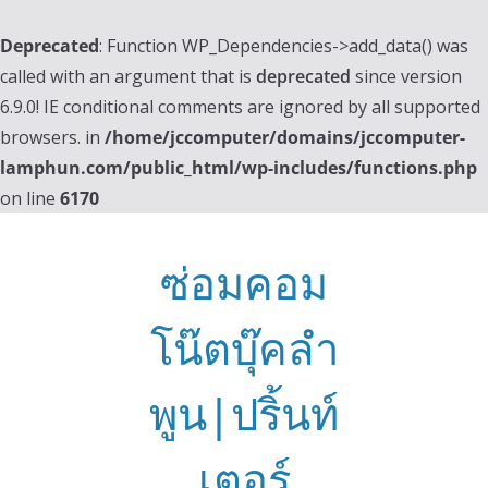
Deprecated
: Function WP_Dependencies->add_data() was
called with an argument that is
deprecated
since version
6.9.0! IE conditional comments are ignored by all supported
browsers. in
/home/jccomputer/domains/jccomputer-
lamphun.com/public_html/wp-includes/functions.php
on line
6170
Skip
to
ซ่อมคอม
content
โน๊ตบุ๊คลำ
พูน|ปริ้นท์
เตอร์