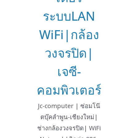
ระบบLAN
WiFi|กล้อง
วงจรปิด|
เจซี-
คอมพิวเตอร์
Jc-computer | ซ่อมโน๊
ตบุ๊คลำพูน-เชียงใหม่|
ช่างกล้องวงจรปิด| WiFi