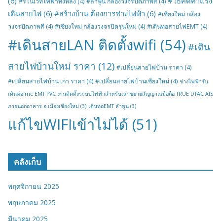
(6)
#วิธีคิดค่าแรง
#รีโนเวทไฟฟ้าทั้งหลัง
(4)
#ลำพูน กล้องวงจรปิดภาพสี
(4)
เดินสายไฟ
(6)
#สร้างบ้าน ต้องการช่างไฟฟ้า
(6)
#เชียงใหม่ กล้อง
วงจรปิดภาพสี
(4)
#เชียงใหม่ กล้องวงจรปิดรุ่นใหม่
(4)
#เดินท่อสายไฟEMT
(4)
#เดินสายLAN ติดตั้งwifi
(54)
#เดิน
สายไฟบ้านใหม่ ราคา
(12)
#เปลี่ยนสายไฟบ้าน ราคา
(4)
#เปลี่ยนสายไฟบ้าน เก่า ราคา
(4)
#เปลี่ยนสายไฟบ้านเชียงใหม่
(4)
ช่างไฟฟ้ารับ
เดินท่อimc EMT PVC งานติดตั้งระบบไฟฟ้าสำหรับเสาขยายสัญญาณมือถือ TRUE DTAC AIS
ภายนอกอาคาร อ.เมืองเชียงใหม่
(3)
เดินท่อEMT ลำพูน
(3)
แก้ไขWIFIเข้าไม่ได้
(51)
คลังเก็บ
พฤศจิกายน 2025
พฤษภาคม 2025
มีนาคม 2025