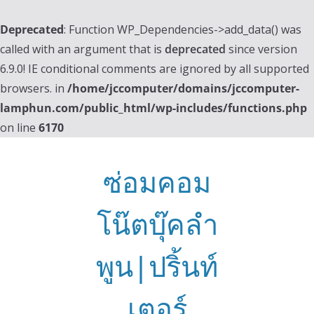
Deprecated
: Function WP_Dependencies->add_data() was
called with an argument that is
deprecated
since version
6.9.0! IE conditional comments are ignored by all supported
browsers. in
/home/jccomputer/domains/jccomputer-
lamphun.com/public_html/wp-includes/functions.php
on line
6170
Skip
to
ซ่อมคอม
content
โน๊ตบุ๊คลำ
พูน|ปริ้นท์
เตอร์