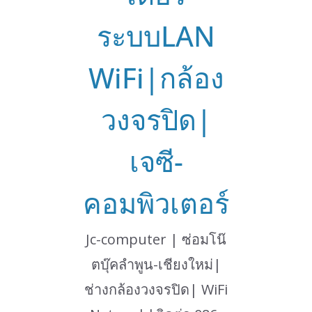
ระบบLAN
WiFi|กล้อง
วงจรปิด|
เจซี-
คอมพิวเตอร์
Jc-computer | ซ่อมโน๊
ตบุ๊คลำพูน-เชียงใหม่|
ช่างกล้องวงจรปิด| WiFi