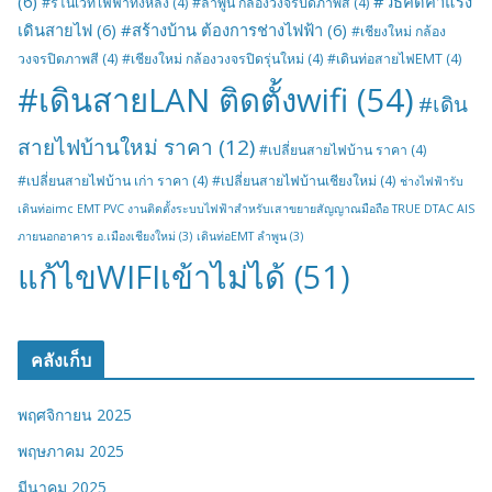
(6)
#วิธีคิดค่าแรง
#รีโนเวทไฟฟ้าทั้งหลัง
(4)
#ลำพูน กล้องวงจรปิดภาพสี
(4)
เดินสายไฟ
(6)
#สร้างบ้าน ต้องการช่างไฟฟ้า
(6)
#เชียงใหม่ กล้อง
วงจรปิดภาพสี
(4)
#เชียงใหม่ กล้องวงจรปิดรุ่นใหม่
(4)
#เดินท่อสายไฟEMT
(4)
#เดินสายLAN ติดตั้งwifi
(54)
#เดิน
สายไฟบ้านใหม่ ราคา
(12)
#เปลี่ยนสายไฟบ้าน ราคา
(4)
#เปลี่ยนสายไฟบ้าน เก่า ราคา
(4)
#เปลี่ยนสายไฟบ้านเชียงใหม่
(4)
ช่างไฟฟ้ารับ
เดินท่อimc EMT PVC งานติดตั้งระบบไฟฟ้าสำหรับเสาขยายสัญญาณมือถือ TRUE DTAC AIS
ภายนอกอาคาร อ.เมืองเชียงใหม่
(3)
เดินท่อEMT ลำพูน
(3)
แก้ไขWIFIเข้าไม่ได้
(51)
คลังเก็บ
พฤศจิกายน 2025
พฤษภาคม 2025
มีนาคม 2025