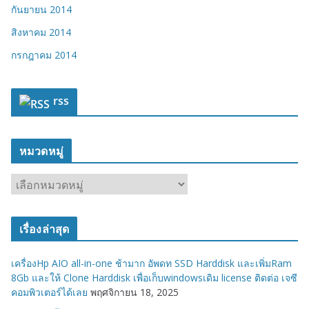
กันยายน 2014
สิงหาคม 2014
กรกฎาคม 2014
rss
หมวดหมู่
ห
ม
ว
เรื่องล่าสุด
ด
ห
เครื่องHp AIO all-in-one ช้ามาก อัพดท SSD Harddisk และเพิ่มRam
มู่
8Gb และให้ Clone Harddisk เพื่อเก็บwindowsเดิม license ติดต่อ เจซี
คอมพิวเตอร์ได้เลย
พฤศจิกายน 18, 2025