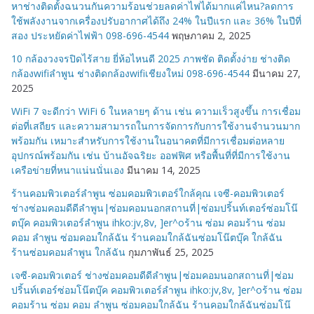
หาช่างติดตั้งฉนวนกันความร้อนช่วยลดค่าไฟได้มากแค่ไหน?ลดการ
ใช้พลังงานจากเครื่องปรับอากาศได้ถึง 24% ในปีแรก และ 36% ในปีที่
สอง ประหยัดค่าไฟฟ้า 098-696-4544
พฤษภาคม 2, 2025
10 กล้องวงจรปิดไร้สาย ยี่ห้อไหนดี 2025 ภาพชัด ติดตั้งง่าย ช่างติด
กล้องwifiลำพูน ช่างติดกล้องwifiเชียงใหม่ 098-696-4544
มีนาคม 27,
2025
WiFi 7 จะดีกว่า WiFi 6 ในหลายๆ ด้าน เช่น ความเร็วสูงขึ้น การเชื่อม
ต่อที่เสถียร และความสามารถในการจัดการกับการใช้งานจำนวนมาก
พร้อมกัน เหมาะสำหรับการใช้งานในอนาคตที่มีการเชื่อมต่อหลาย
อุปกรณ์พร้อมกัน เช่น บ้านอัจฉริยะ ออฟฟิศ หรือพื้นที่ที่มีการใช้งาน
เครือข่ายที่หนาแน่นนั่นเอง
มีนาคม 14, 2025
ร้านคอมพิวเตอร์ลำพูน ซ่อมคอมพิวเตอร์ใกล้คุณ เจซี-คอมพิวเตอร์
ช่างซ่อมคอมดีดีลำพูน|ซ่อมคอมนอกสถานที่|ซ่อมปริ้นท์เตอร์ซ่อมโน๊
ตบุ๊ค คอมพิวเตอร์ลำพูน ihko:jv,8v, ]er^oร้าน ซ่อม คอมร้าน ซ่อม
คอม ลำพูน ซ่อมคอมใกล้ฉัน ร้านคอมใกล้ฉันซ่อมโน๊ตบุ๊ค ใกล้ฉัน
ร้านซ่อมคอมลำพูน ใกล้ฉัน
กุมภาพันธ์ 25, 2025
เจซี-คอมพิวเตอร์ ช่างซ่อมคอมดีดีลำพูน|ซ่อมคอมนอกสถานที่|ซ่อม
ปริ้นท์เตอร์ซ่อมโน๊ตบุ๊ค คอมพิวเตอร์ลำพูน ihko:jv,8v, ]er^oร้าน ซ่อม
คอมร้าน ซ่อม คอม ลำพูน ซ่อมคอมใกล้ฉัน ร้านคอมใกล้ฉันซ่อมโน๊