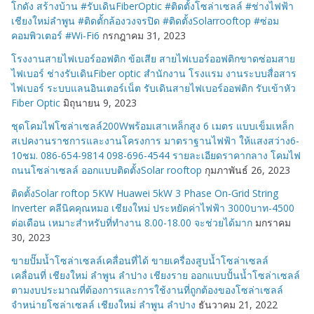
โกดัง สร้างบ้าน #รับเดินFiberOptic #ติดตั้งโซล่าเซลล์ #ช่างไฟฟ้า
เชียงใหม่ลำพูน #ติดตั้กล้องวงจรปิด #ติดตั้งSolarrooftop #ซ่อม
คอมพิวเตอร์ #Wi-Fi6
กรกฎาคม 31, 2023
โรงงานสายไฟเบอร์ออฟติก ข้อเสีย สายไฟเบอร์ออฟติกขาดซ่อมสาย
ไฟเบอร์ ช่างรับเดินFiber optic สำนักงาน โรงแรม งานระบบสื่อสาร
ไฟเบอร์ ระบบแลนอินเตอร์เน็ต รับเดินสายไฟเบอร์ออฟติก รับเข้าหัว
Fiber Optic
มิถุนายน 9, 2023
ชุดโคมไฟโซล่าเซลล์200Wพร้อมเสาเหล็กสูง 6 เมตร แบบเข็มเหล็ก
สเปคงานราชการและงานโครงการ มาตราฐานไฟฟ้า ให้แสงสว่าง6-
10ชม. 086-654-9814 098-696-4544 รายละเอียดราคากลาง โคมไฟ
ถนนโซล่าเซลล์ ออกแบบติดตั้งSolar rooftop
กุมภาพันธ์ 26, 2023
ติดตั้งSolar roftop 5KW Huawei 5kW 3 Phase On-Grid String
Inverter คลีนิคคุณหมอ เชียงใหม่ ประหยัดค่าไฟฟ้า 3000บาท-4500
ต่อเดือน เหมาะสำหรับที่ทำงาน 8.00-18.00 จะช่วยได้มาก
มกราคม
30, 2023
ขายปั๊มน้ำโซล่าเซลล์เคลื่อนที่ได้ ขายเครื่องสูบน้ำโซล่าเซลล์
เคลื่อนที่ เชียงใหม่ ลำพูน ลำปาง เชียงราย ออกแบบปั้นน้ำโซล่าเซลล์
ตามงบประมาณที่ต้องการและการใช้งานที่ถูกต้องของโซล่าเซลล์
จำหน่ายโซล่าเซลล์ เชียงใหม่ ลำพูน ลำปาง
ธันวาคม 21, 2022