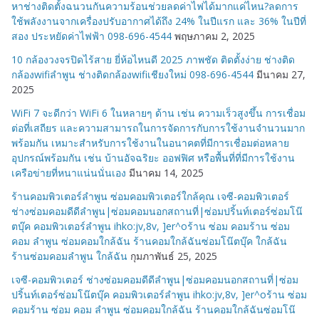
หาช่างติดตั้งฉนวนกันความร้อนช่วยลดค่าไฟได้มากแค่ไหน?ลดการ
ใช้พลังงานจากเครื่องปรับอากาศได้ถึง 24% ในปีแรก และ 36% ในปีที่
สอง ประหยัดค่าไฟฟ้า 098-696-4544
พฤษภาคม 2, 2025
10 กล้องวงจรปิดไร้สาย ยี่ห้อไหนดี 2025 ภาพชัด ติดตั้งง่าย ช่างติด
กล้องwifiลำพูน ช่างติดกล้องwifiเชียงใหม่ 098-696-4544
มีนาคม 27,
2025
WiFi 7 จะดีกว่า WiFi 6 ในหลายๆ ด้าน เช่น ความเร็วสูงขึ้น การเชื่อม
ต่อที่เสถียร และความสามารถในการจัดการกับการใช้งานจำนวนมาก
พร้อมกัน เหมาะสำหรับการใช้งานในอนาคตที่มีการเชื่อมต่อหลาย
อุปกรณ์พร้อมกัน เช่น บ้านอัจฉริยะ ออฟฟิศ หรือพื้นที่ที่มีการใช้งาน
เครือข่ายที่หนาแน่นนั่นเอง
มีนาคม 14, 2025
ร้านคอมพิวเตอร์ลำพูน ซ่อมคอมพิวเตอร์ใกล้คุณ เจซี-คอมพิวเตอร์
ช่างซ่อมคอมดีดีลำพูน|ซ่อมคอมนอกสถานที่|ซ่อมปริ้นท์เตอร์ซ่อมโน๊
ตบุ๊ค คอมพิวเตอร์ลำพูน ihko:jv,8v, ]er^oร้าน ซ่อม คอมร้าน ซ่อม
คอม ลำพูน ซ่อมคอมใกล้ฉัน ร้านคอมใกล้ฉันซ่อมโน๊ตบุ๊ค ใกล้ฉัน
ร้านซ่อมคอมลำพูน ใกล้ฉัน
กุมภาพันธ์ 25, 2025
เจซี-คอมพิวเตอร์ ช่างซ่อมคอมดีดีลำพูน|ซ่อมคอมนอกสถานที่|ซ่อม
ปริ้นท์เตอร์ซ่อมโน๊ตบุ๊ค คอมพิวเตอร์ลำพูน ihko:jv,8v, ]er^oร้าน ซ่อม
คอมร้าน ซ่อม คอม ลำพูน ซ่อมคอมใกล้ฉัน ร้านคอมใกล้ฉันซ่อมโน๊