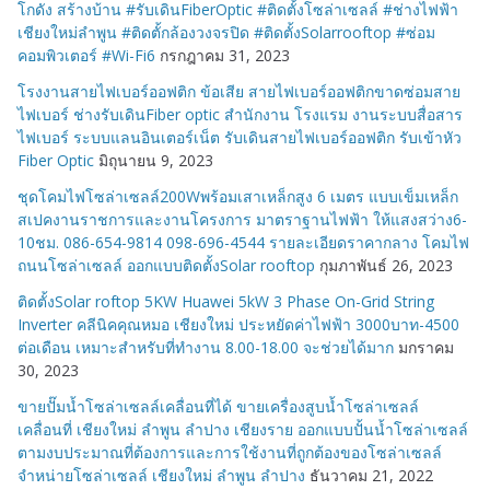
โกดัง สร้างบ้าน #รับเดินFiberOptic #ติดตั้งโซล่าเซลล์ #ช่างไฟฟ้า
เชียงใหม่ลำพูน #ติดตั้กล้องวงจรปิด #ติดตั้งSolarrooftop #ซ่อม
คอมพิวเตอร์ #Wi-Fi6
กรกฎาคม 31, 2023
โรงงานสายไฟเบอร์ออฟติก ข้อเสีย สายไฟเบอร์ออฟติกขาดซ่อมสาย
ไฟเบอร์ ช่างรับเดินFiber optic สำนักงาน โรงแรม งานระบบสื่อสาร
ไฟเบอร์ ระบบแลนอินเตอร์เน็ต รับเดินสายไฟเบอร์ออฟติก รับเข้าหัว
Fiber Optic
มิถุนายน 9, 2023
ชุดโคมไฟโซล่าเซลล์200Wพร้อมเสาเหล็กสูง 6 เมตร แบบเข็มเหล็ก
สเปคงานราชการและงานโครงการ มาตราฐานไฟฟ้า ให้แสงสว่าง6-
10ชม. 086-654-9814 098-696-4544 รายละเอียดราคากลาง โคมไฟ
ถนนโซล่าเซลล์ ออกแบบติดตั้งSolar rooftop
กุมภาพันธ์ 26, 2023
ติดตั้งSolar roftop 5KW Huawei 5kW 3 Phase On-Grid String
Inverter คลีนิคคุณหมอ เชียงใหม่ ประหยัดค่าไฟฟ้า 3000บาท-4500
ต่อเดือน เหมาะสำหรับที่ทำงาน 8.00-18.00 จะช่วยได้มาก
มกราคม
30, 2023
ขายปั๊มน้ำโซล่าเซลล์เคลื่อนที่ได้ ขายเครื่องสูบน้ำโซล่าเซลล์
เคลื่อนที่ เชียงใหม่ ลำพูน ลำปาง เชียงราย ออกแบบปั้นน้ำโซล่าเซลล์
ตามงบประมาณที่ต้องการและการใช้งานที่ถูกต้องของโซล่าเซลล์
จำหน่ายโซล่าเซลล์ เชียงใหม่ ลำพูน ลำปาง
ธันวาคม 21, 2022