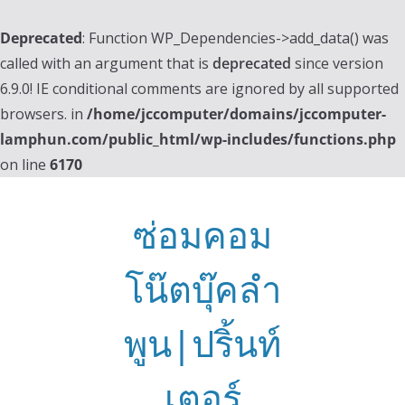
Deprecated
: Function WP_Dependencies->add_data() was
called with an argument that is
deprecated
since version
6.9.0! IE conditional comments are ignored by all supported
browsers. in
/home/jccomputer/domains/jccomputer-
lamphun.com/public_html/wp-includes/functions.php
on line
6170
Skip
to
ซ่อมคอม
content
โน๊ตบุ๊คลำ
พูน|ปริ้นท์
เตอร์