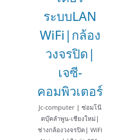
ระบบLAN
WiFi|กล้อง
วงจรปิด|
เจซี-
คอมพิวเตอร์
Jc-computer | ซ่อมโน๊
ตบุ๊คลำพูน-เชียงใหม่|
ช่างกล้องวงจรปิด| WiFi