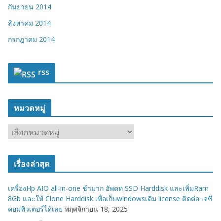
กันยายน 2014
สิงหาคม 2014
กรกฎาคม 2014
rss
หมวดหมู่
ห
ม
ว
เรื่องล่าสุด
ด
ห
เครื่องHp AIO all-in-one ช้ามาก อัพดท SSD Harddisk และเพิ่มRam
มู่
8Gb และให้ Clone Harddisk เพื่อเก็บwindowsเดิม license ติดต่อ เจซี
คอมพิวเตอร์ได้เลย
พฤศจิกายน 18, 2025