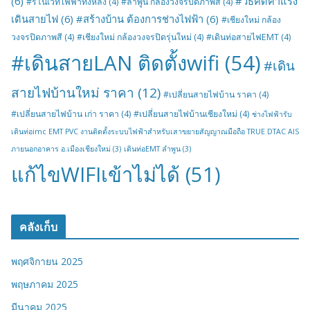
(6)
#วิธีคิดค่าแรง
#รีโนเวทไฟฟ้าทั้งหลัง
(4)
#ลำพูน กล้องวงจรปิดภาพสี
(4)
เดินสายไฟ
(6)
#สร้างบ้าน ต้องการช่างไฟฟ้า
(6)
#เชียงใหม่ กล้อง
วงจรปิดภาพสี
(4)
#เชียงใหม่ กล้องวงจรปิดรุ่นใหม่
(4)
#เดินท่อสายไฟEMT
(4)
#เดินสายLAN ติดตั้งwifi
(54)
#เดิน
สายไฟบ้านใหม่ ราคา
(12)
#เปลี่ยนสายไฟบ้าน ราคา
(4)
#เปลี่ยนสายไฟบ้าน เก่า ราคา
(4)
#เปลี่ยนสายไฟบ้านเชียงใหม่
(4)
ช่างไฟฟ้ารับ
เดินท่อimc EMT PVC งานติดตั้งระบบไฟฟ้าสำหรับเสาขยายสัญญาณมือถือ TRUE DTAC AIS
ภายนอกอาคาร อ.เมืองเชียงใหม่
(3)
เดินท่อEMT ลำพูน
(3)
แก้ไขWIFIเข้าไม่ได้
(51)
คลังเก็บ
พฤศจิกายน 2025
พฤษภาคม 2025
มีนาคม 2025