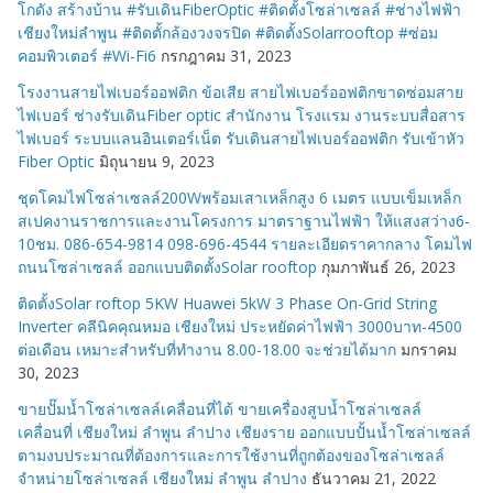
โกดัง สร้างบ้าน #รับเดินFiberOptic #ติดตั้งโซล่าเซลล์ #ช่างไฟฟ้า
เชียงใหม่ลำพูน #ติดตั้กล้องวงจรปิด #ติดตั้งSolarrooftop #ซ่อม
คอมพิวเตอร์ #Wi-Fi6
กรกฎาคม 31, 2023
โรงงานสายไฟเบอร์ออฟติก ข้อเสีย สายไฟเบอร์ออฟติกขาดซ่อมสาย
ไฟเบอร์ ช่างรับเดินFiber optic สำนักงาน โรงแรม งานระบบสื่อสาร
ไฟเบอร์ ระบบแลนอินเตอร์เน็ต รับเดินสายไฟเบอร์ออฟติก รับเข้าหัว
Fiber Optic
มิถุนายน 9, 2023
ชุดโคมไฟโซล่าเซลล์200Wพร้อมเสาเหล็กสูง 6 เมตร แบบเข็มเหล็ก
สเปคงานราชการและงานโครงการ มาตราฐานไฟฟ้า ให้แสงสว่าง6-
10ชม. 086-654-9814 098-696-4544 รายละเอียดราคากลาง โคมไฟ
ถนนโซล่าเซลล์ ออกแบบติดตั้งSolar rooftop
กุมภาพันธ์ 26, 2023
ติดตั้งSolar roftop 5KW Huawei 5kW 3 Phase On-Grid String
Inverter คลีนิคคุณหมอ เชียงใหม่ ประหยัดค่าไฟฟ้า 3000บาท-4500
ต่อเดือน เหมาะสำหรับที่ทำงาน 8.00-18.00 จะช่วยได้มาก
มกราคม
30, 2023
ขายปั๊มน้ำโซล่าเซลล์เคลื่อนที่ได้ ขายเครื่องสูบน้ำโซล่าเซลล์
เคลื่อนที่ เชียงใหม่ ลำพูน ลำปาง เชียงราย ออกแบบปั้นน้ำโซล่าเซลล์
ตามงบประมาณที่ต้องการและการใช้งานที่ถูกต้องของโซล่าเซลล์
จำหน่ายโซล่าเซลล์ เชียงใหม่ ลำพูน ลำปาง
ธันวาคม 21, 2022