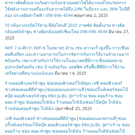
หาช่างติดตั้งฉนวนกันความร้อนช่วยลดค่าไฟได้มากแค่ไหน?ลดการ
ใช้พลังงานจากเครื่องปรับอากาศได้ถึง 24% ในปีแรก และ 36% ในปีที่
สอง ประหยัดค่าไฟฟ้า 098-696-4544
พฤษภาคม 2, 2025
10 กล้องวงจรปิดไร้สาย ยี่ห้อไหนดี 2025 ภาพชัด ติดตั้งง่าย ช่างติด
กล้องwifiลำพูน ช่างติดกล้องwifiเชียงใหม่ 098-696-4544
มีนาคม 27,
2025
WiFi 7 จะดีกว่า WiFi 6 ในหลายๆ ด้าน เช่น ความเร็วสูงขึ้น การเชื่อม
ต่อที่เสถียร และความสามารถในการจัดการกับการใช้งานจำนวนมาก
พร้อมกัน เหมาะสำหรับการใช้งานในอนาคตที่มีการเชื่อมต่อหลาย
อุปกรณ์พร้อมกัน เช่น บ้านอัจฉริยะ ออฟฟิศ หรือพื้นที่ที่มีการใช้งาน
เครือข่ายที่หนาแน่นนั่นเอง
มีนาคม 14, 2025
ร้านคอมพิวเตอร์ลำพูน ซ่อมคอมพิวเตอร์ใกล้คุณ เจซี-คอมพิวเตอร์
ช่างซ่อมคอมดีดีลำพูน|ซ่อมคอมนอกสถานที่|ซ่อมปริ้นท์เตอร์ซ่อมโน๊
ตบุ๊ค คอมพิวเตอร์ลำพูน ihko:jv,8v, ]er^oร้าน ซ่อม คอมร้าน ซ่อม
คอม ลำพูน ซ่อมคอมใกล้ฉัน ร้านคอมใกล้ฉันซ่อมโน๊ตบุ๊ค ใกล้ฉัน
ร้านซ่อมคอมลำพูน ใกล้ฉัน
กุมภาพันธ์ 25, 2025
เจซี-คอมพิวเตอร์ ช่างซ่อมคอมดีดีลำพูน|ซ่อมคอมนอกสถานที่|ซ่อม
ปริ้นท์เตอร์ซ่อมโน๊ตบุ๊ค คอมพิวเตอร์ลำพูน ihko:jv,8v, ]er^oร้าน ซ่อม
คอมร้าน ซ่อม คอม ลำพูน ซ่อมคอมใกล้ฉัน ร้านคอมใกล้ฉันซ่อมโน๊