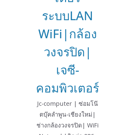
ระบบLAN
WiFi|กล้อง
วงจรปิด|
เจซี-
คอมพิวเตอร์
Jc-computer | ซ่อมโน๊
ตบุ๊คลำพูน-เชียงใหม่|
ช่างกล้องวงจรปิด| WiFi