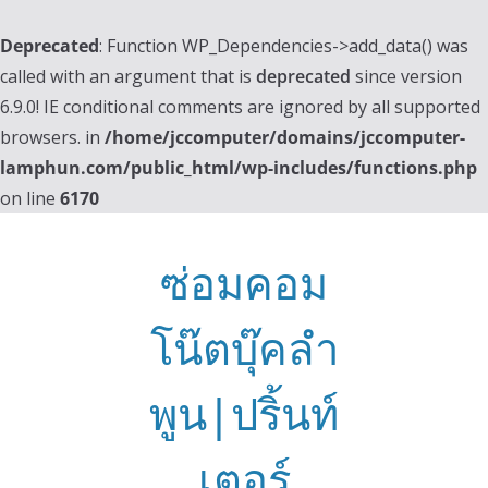
Deprecated
: Function WP_Dependencies->add_data() was
called with an argument that is
deprecated
since version
6.9.0! IE conditional comments are ignored by all supported
browsers. in
/home/jccomputer/domains/jccomputer-
lamphun.com/public_html/wp-includes/functions.php
on line
6170
Skip
to
ซ่อมคอม
content
โน๊ตบุ๊คลำ
พูน|ปริ้นท์
เตอร์