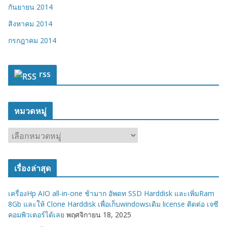
กันยายน 2014
สิงหาคม 2014
กรกฎาคม 2014
rss
หมวดหมู่
ห
ม
ว
เรื่องล่าสุด
ด
ห
เครื่องHp AIO all-in-one ช้ามาก อัพดท SSD Harddisk และเพิ่มRam
มู่
8Gb และให้ Clone Harddisk เพื่อเก็บwindowsเดิม license ติดต่อ เจซี
คอมพิวเตอร์ได้เลย
พฤศจิกายน 18, 2025