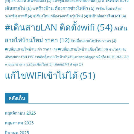
(6)
#วิธีคิดค่าแรง
#รีโนเวทไฟฟ้าทั้งหลัง
(4)
#ลำพูน กล้องวงจรปิดภาพสี
(4)
เดินสายไฟ
(6)
#สร้างบ้าน ต้องการช่างไฟฟ้า
(6)
#เชียงใหม่ กล้อง
วงจรปิดภาพสี
(4)
#เชียงใหม่ กล้องวงจรปิดรุ่นใหม่
(4)
#เดินท่อสายไฟEMT
(4)
#เดินสายLAN ติดตั้งwifi
(54)
#เดิน
สายไฟบ้านใหม่ ราคา
(12)
#เปลี่ยนสายไฟบ้าน ราคา
(4)
#เปลี่ยนสายไฟบ้าน เก่า ราคา
(4)
#เปลี่ยนสายไฟบ้านเชียงใหม่
(4)
ช่างไฟฟ้ารับ
เดินท่อimc EMT PVC งานติดตั้งระบบไฟฟ้าสำหรับเสาขยายสัญญาณมือถือ TRUE DTAC AIS
ภายนอกอาคาร อ.เมืองเชียงใหม่
(3)
เดินท่อEMT ลำพูน
(3)
แก้ไขWIFIเข้าไม่ได้
(51)
คลังเก็บ
พฤศจิกายน 2025
พฤษภาคม 2025
มีนาคม 2025