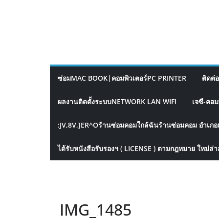
ซ่อมMAC BOOK|คอมพิวเตอร์PC PRINTER
ติดต่
ผลงานติดตั้งระบบNETWORK LAN WIFI
เจซี-คอม
:JV,8V,]ER^Oร้านซ่อมคอมใกล้ฉันร้านซ่อมคอม อำเภอ
ได้รับหนังสือรับรองฯ ( LICENSE ) ตามกฎหมาย ใหม่ล่า
IMG_1485