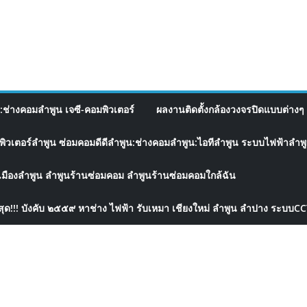
อ:ช่างคอมลำพูน เจซี-คอมพิวเตอร์
ผลงานติดตั้งกล้องวงจรปิดแบบต่างๆ 
พิวเตอร์ลำพูน ซ่อมคอมดีดีลำพูน:ช่างคอมลำพูน:ไอทีลำพูน ระบบไฟฟ้าลำพูน
เมืองลำพูน ลำพูนร้านซ่อมคอม ลำพูนร้านซ่อมคอมใกล้ฉัน
สุด!!! บังคับ ๒๕๕๙ หาช่าง ไฟฟ้า รับเหมา เชียงใหม่ ลำพูน ลำปาง ระบบC