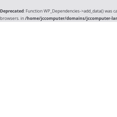
Deprecated
: Function WP_Dependencies->add_data() was ca
browsers. in
/home/jccomputer/domains/jccomputer-la
Skip
to
content