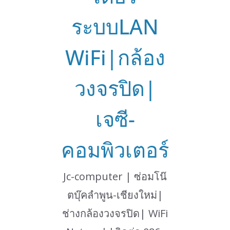
ระบบLAN
WiFi|กล้อง
วงจรปิด|
เจซี-
คอมพิวเตอร์
Jc-computer | ซ่อมโน๊
ตบุ๊คลำพูน-เชียงใหม่|
ช่างกล้องวงจรปิด| WiFi