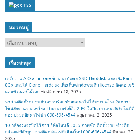
rss
หมวดหมู่
ห
ม
ว
เรื่องล่าสุด
ด
ห
เครื่องHp AIO all-in-one ช้ามาก อัพดท SSD Harddisk และเพิ่มRam
มู่
8Gb และให้ Clone Harddisk เพื่อเก็บwindowsเดิม license ติดต่อ เจซี
คอมพิวเตอร์ได้เลย
พฤศจิกายน 18, 2025
หาช่างติดตั้งฉนวนกันความร้อนช่วยลดค่าไฟได้มากแค่ไหน?ลดการ
ใช้พลังงานจากเครื่องปรับอากาศได้ถึง 24% ในปีแรก และ 36% ในปีที่
สอง ประหยัดค่าไฟฟ้า 098-696-4544
พฤษภาคม 2, 2025
10 กล้องวงจรปิดไร้สาย ยี่ห้อไหนดี 2025 ภาพชัด ติดตั้งง่าย ช่างติด
กล้องwifiลำพูน ช่างติดกล้องwifiเชียงใหม่ 098-696-4544
มีนาคม 27,
2025