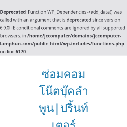
Deprecated
: Function WP_Dependencies->add_data() was
called with an argument that is
deprecated
since version
6.9.0! IE conditional comments are ignored by all supported
browsers. in
/home/jccomputer/domains/jccomputer-
lamphun.com/public_html/wp-includes/functions.php
on line
6170
Skip
to
ซ่อมคอม
content
โน๊ตบุ๊คลำ
พูน|ปริ้นท์
เตอร์