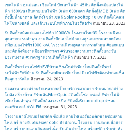
เขตไฟฟ้า อ.แม่ออน เชียงใหม่ ปักเสาไฟฟ้า 45ต้น ติดตั้งหม้อแปลงไฟ
ฟ้า 160Kva เดินสายเมนไฟฟ้า 3เฟส 600เมตร ติดตั้งตู้MDB 3เฟส ติด
ตั้งปั้มน้ำบาดาล ติดตั้งโซล่าเซลล์ Solar Rooftop 10KW ติดตั้งโคลม
ไฟโซล่าเซลล์ และเดินระบบไฟฟ้าภายในรรีสอร์ท
กันยายน 23, 2023
รับติดตั้งหม้อแปลงแรงไฟฟ้า1000kVA โรงงานไทยนิจิ โรงงานนิคม
อุตสาหกรรมลำพูน งานติดตั้งปักเสาไฟฟ้าแรงสูงและพาดสายพร้อม
หม้อแปลงไฟฟ้า1000 kVA โรงงานนิคมอุตสาหกรรมลำพูน #ออกแบบ
และติดตั้งทีมงานมืออาชีพราคา #รับรองผลงานการติดตั้งและรับ
ประกันงาน #มาตรฐานงานติดตั้งไฟฟ้า
กันยายน 17, 2023
ติดตั้งที่ชาร์ตรถไฟฟ้าEVที่บ้านเชียงใหม่#เชียงใหม่ติดตั้งที่ชาร์
รถไฟฟ้าEVที่บ้าน รับติดตั้งwallboxเชียงใหม่ มีรถไฟฟ้าต้องทำก่อนซื้อ
คือจุดชาร์ตไฟ
สิงหาคม 24, 2023
รวมงาน หจก.พร้อมรับเหมาก่อสร้าง บริการมากมาย รับเหมาก่อสร้าง
โกดัง สร้างบ้าน #รับเดินFiberOptic #ติดตั้งโซล่าเซลล์ #ช่างไฟฟ้า
เชียงใหม่ลำพูน #ติดตั้กล้องวงจรปิด #ติดตั้งSolarrooftop #ซ่อม
คอมพิวเตอร์ #Wi-Fi6
กรกฎาคม 31, 2023
โรงงานสายไฟเบอร์ออฟติก ข้อเสีย สายไฟเบอร์ออฟติกขาดซ่อมสาย
ไฟเบอร์ ช่างรับเดินFiber optic สำนักงาน โรงแรม งานระบบสื่อสาร
ไฟเบอร์ ระบบแลนอินเตอร์เน็ต รับเดินสายไฟเบอร์ออฟติก รับเข้าหัว