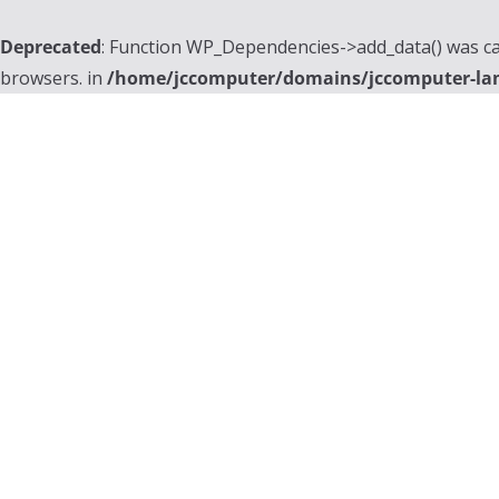
Deprecated
: Function WP_Dependencies->add_data() was ca
browsers. in
/home/jccomputer/domains/jccomputer-la
Skip
to
content