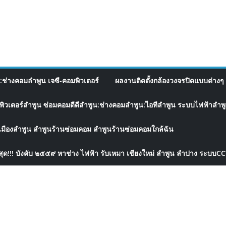
อ:ช่างคอมลำพูน เจซี-คอมพิวเตอร์
ผลงานติดตั้งกล้องวงจรปิดแบบต่างๆ 
พิวเตอร์ลำพูน ซ่อมคอมดีดีลำพูน:ช่างคอมลำพูน:ไอทีลำพูน ระบบไฟฟ้าลำพูน
เมืองลำพูน ลำพูนร้านซ่อมคอม ลำพูนร้านซ่อมคอมใกล้ฉัน
สุด!!! บังคับ ๒๕๕๙ หาช่าง ไฟฟ้า รับเหมา เชียงใหม่ ลำพูน ลำปาง ระบบC