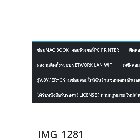
ซ่อมMAC BOOK|คอมพิวเตอร์PC PRINTER
ติดต่
ผลงานติดตั้งระบบNETWORK LAN WIFI
เจซี-คอม
:JV,8V,]ER^Oร้านซ่อมคอมใกล้ฉันร้านซ่อมคอม อำเภอ
ได้รับหนังสือรับรองฯ ( LICENSE ) ตามกฎหมาย ใหม่ล่า
IMG_1281