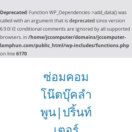
Deprecated
: Function WP_Dependencies->add_data() was
called with an argument that is
deprecated
since version
6.9.0! IE conditional comments are ignored by all supported
browsers. in
/home/jccomputer/domains/jccomputer-
lamphun.com/public_html/wp-includes/functions.php
on line
6170
Skip
to
ซ่อมคอม
content
โน๊ตบุ๊คลำ
พูน|ปริ้นท์
เตอร์