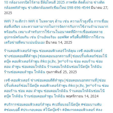
10 กล้องวงจรปิดไร้สาย ยี่ห้อไหนดี 2025 ภาพชัด ติดตั้งง่าย ช่างติด
กล้องwifiลำพูน ช่างติดกล้องwifiเชียงใหม่ 098-696-4544
มีนาคม 27,
2025
WiFi 7 จะดีกว่า WiFi 6 ในหลายๆ ด้าน เช่น ความเร็วสูงขึ้น การเชื่อม
ต่อที่เสถียร และความสามารถในการจัดการกับการใช้งานจำนวนมาก
พร้อมกัน เหมาะสำหรับการใช้งานในอนาคตที่มีการเชื่อมต่อหลาย
อุปกรณ์พร้อมกัน เช่น บ้านอัจฉริยะ ออฟฟิศ หรือพื้นที่ที่มีการใช้งาน
เครือข่ายที่หนาแน่นนั่นเอง
มีนาคม 14, 2025
ร้านคอมพิวเตอร์ลำพูน ซ่อมคอมพิวเตอร์ใกล้คุณ เจซี-คอมพิวเตอร์
ช่างซ่อมคอมดีดีลำพูน|ซ่อมคอมนอกสถานที่|ซ่อมปริ้นท์เตอร์ซ่อมโน๊
ตบุ๊ค คอมพิวเตอร์ลำพูน ihko:jv,8v, ]er^oร้าน ซ่อม คอมร้าน ซ่อม
คอม ลำพูน ซ่อมคอมใกล้ฉัน ร้านคอมใกล้ฉันซ่อมโน๊ตบุ๊ค ใกล้ฉัน
ร้านซ่อมคอมลำพูน ใกล้ฉัน
กุมภาพันธ์ 25, 2025
เจซี-คอมพิวเตอร์ ช่างซ่อมคอมดีดีลำพูน|ซ่อมคอมนอกสถานที่|ซ่อม
ปริ้นท์เตอร์ซ่อมโน๊ตบุ๊ค คอมพิวเตอร์ลำพูน ihko:jv,8v, ]er^oร้าน ซ่อม
คอมร้าน ซ่อม คอม ลำพูน ซ่อมคอมใกล้ฉัน ร้านคอมใกล้ฉันซ่อมโน๊
ตบุ๊ค ใกล้ฉัน ร้านซ่อมคอมลำพูน ใกล้ฉัน
พฤศจิกายน 14, 2024
#บริการซ่อมคอมพิวเตอร์ลำพูน #เปลี่ยนจอโน๊ตบุ๊ค #ซ่อมบานพับ
#ซ่อมบอดี้ #ประกอบคอม #โน๊ตบุ๊คช้า #อัพเกรดคอมพิวเตอร์ #ลง