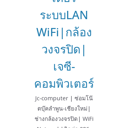
ระบบLAN
WiFi|กล้อง
วงจรปิด|
เจซี-
คอมพิวเตอร์
Jc-computer | ซ่อมโน๊
ตบุ๊คลำพูน-เชียงใหม่|
ช่างกล้องวงจรปิด| WiFi