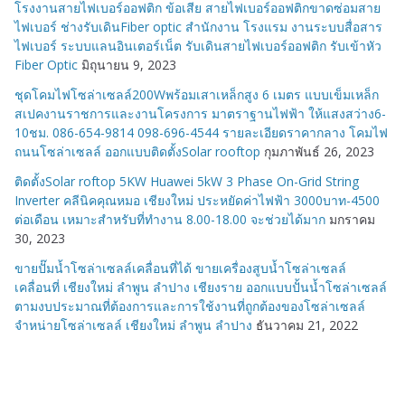
โรงงานสายไฟเบอร์ออฟติก ข้อเสีย สายไฟเบอร์ออฟติกขาดซ่อมสาย
ไฟเบอร์ ช่างรับเดินFiber optic สำนักงาน โรงแรม งานระบบสื่อสาร
ไฟเบอร์ ระบบแลนอินเตอร์เน็ต รับเดินสายไฟเบอร์ออฟติก รับเข้าหัว
Fiber Optic
มิถุนายน 9, 2023
ชุดโคมไฟโซล่าเซลล์200Wพร้อมเสาเหล็กสูง 6 เมตร แบบเข็มเหล็ก
สเปคงานราชการและงานโครงการ มาตราฐานไฟฟ้า ให้แสงสว่าง6-
10ชม. 086-654-9814 098-696-4544 รายละเอียดราคากลาง โคมไฟ
ถนนโซล่าเซลล์ ออกแบบติดตั้งSolar rooftop
กุมภาพันธ์ 26, 2023
ติดตั้งSolar roftop 5KW Huawei 5kW 3 Phase On-Grid String
Inverter คลีนิคคุณหมอ เชียงใหม่ ประหยัดค่าไฟฟ้า 3000บาท-4500
ต่อเดือน เหมาะสำหรับที่ทำงาน 8.00-18.00 จะช่วยได้มาก
มกราคม
30, 2023
ขายปั๊มน้ำโซล่าเซลล์เคลื่อนที่ได้ ขายเครื่องสูบน้ำโซล่าเซลล์
เคลื่อนที่ เชียงใหม่ ลำพูน ลำปาง เชียงราย ออกแบบปั้นน้ำโซล่าเซลล์
ตามงบประมาณที่ต้องการและการใช้งานที่ถูกต้องของโซล่าเซลล์
จำหน่ายโซล่าเซลล์ เชียงใหม่ ลำพูน ลำปาง
ธันวาคม 21, 2022