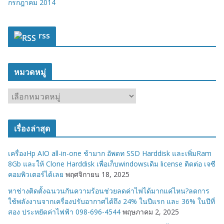
กรกฎาคม 2014
rss
หมวดหมู่
ห
ม
ว
เรื่องล่าสุด
ด
ห
เครื่องHp AIO all-in-one ช้ามาก อัพดท SSD Harddisk และเพิ่มRam
มู่
8Gb และให้ Clone Harddisk เพื่อเก็บwindowsเดิม license ติดต่อ เจซี
คอมพิวเตอร์ได้เลย
พฤศจิกายน 18, 2025
หาช่างติดตั้งฉนวนกันความร้อนช่วยลดค่าไฟได้มากแค่ไหน?ลดการ
ใช้พลังงานจากเครื่องปรับอากาศได้ถึง 24% ในปีแรก และ 36% ในปีที่
สอง ประหยัดค่าไฟฟ้า 098-696-4544
พฤษภาคม 2, 2025