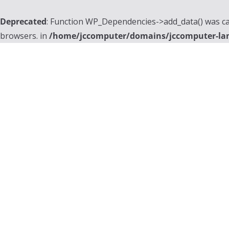
Deprecated
: Function WP_Dependencies->add_data() was ca
browsers. in
/home/jccomputer/domains/jccomputer-la
Skip
to
content