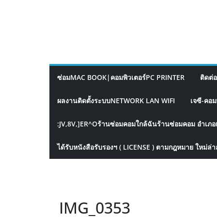
ซ่อมMAC BOOK|คอมพิวเตอร์PC PRINTER
ติดต่
ผลงานติดตั้งระบบNETWORK LAN WIFI
เจซี-คอม
:JV,8V,]ER^Oร้านซ่อมคอมใกล้ฉันร้านซ่อมคอม อำเภอ
ได้รับหนังสือรับรองฯ ( LICENSE ) ตามกฎหมาย ใหม่ล่า
IMG_0353