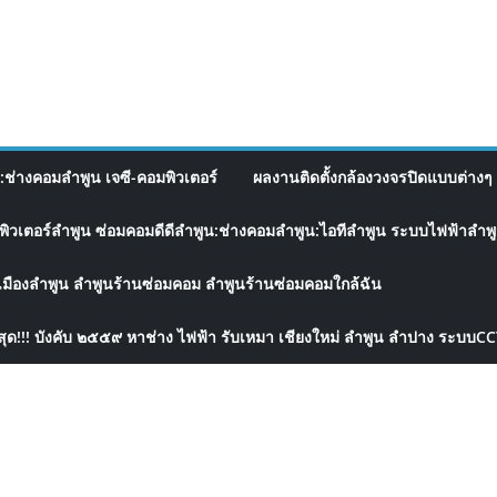
อ:ช่างคอมลำพูน เจซี-คอมพิวเตอร์
ผลงานติดตั้งกล้องวงจรปิดแบบต่างๆ 
พิวเตอร์ลำพูน ซ่อมคอมดีดีลำพูน:ช่างคอมลำพูน:ไอทีลำพูน ระบบไฟฟ้าลำพูน
เมืองลำพูน ลำพูนร้านซ่อมคอม ลำพูนร้านซ่อมคอมใกล้ฉัน
สุด!!! บังคับ ๒๕๕๙ หาช่าง ไฟฟ้า รับเหมา เชียงใหม่ ลำพูน ลำปาง ระบบC