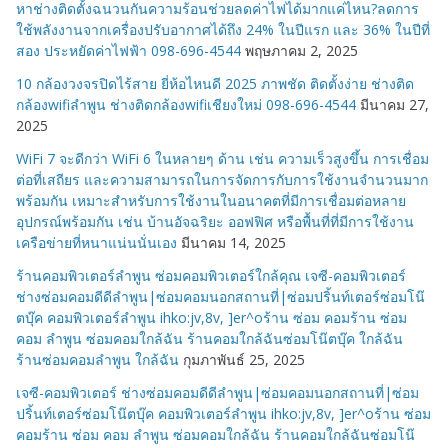
หาช่างติดตั้งฉนวนกันความร้อนช่วยลดค่าไฟได้มากแค่ไหน?ลดการ
ใช้พลังงานจากเครื่องปรับอากาศได้ถึง 24% ในปีแรก และ 36% ในปีที่
สอง ประหยัดค่าไฟฟ้า 098-696-4544
พฤษภาคม 2, 2025
10 กล้องวงจรปิดไร้สาย ยี่ห้อไหนดี 2025 ภาพชัด ติดตั้งง่าย ช่างติด
กล้องwifiลำพูน ช่างติดกล้องwifiเชียงใหม่ 098-696-4544
มีนาคม 27,
2025
WiFi 7 จะดีกว่า WiFi 6 ในหลายๆ ด้าน เช่น ความเร็วสูงขึ้น การเชื่อม
ต่อที่เสถียร และความสามารถในการจัดการกับการใช้งานจำนวนมาก
พร้อมกัน เหมาะสำหรับการใช้งานในอนาคตที่มีการเชื่อมต่อหลาย
อุปกรณ์พร้อมกัน เช่น บ้านอัจฉริยะ ออฟฟิศ หรือพื้นที่ที่มีการใช้งาน
เครือข่ายที่หนาแน่นนั่นเอง
มีนาคม 14, 2025
ร้านคอมพิวเตอร์ลำพูน ซ่อมคอมพิวเตอร์ใกล้คุณ เจซี-คอมพิวเตอร์
ช่างซ่อมคอมดีดีลำพูน|ซ่อมคอมนอกสถานที่|ซ่อมปริ้นท์เตอร์ซ่อมโน๊
ตบุ๊ค คอมพิวเตอร์ลำพูน ihko:jv,8v, ]er^oร้าน ซ่อม คอมร้าน ซ่อม
คอม ลำพูน ซ่อมคอมใกล้ฉัน ร้านคอมใกล้ฉันซ่อมโน๊ตบุ๊ค ใกล้ฉัน
ร้านซ่อมคอมลำพูน ใกล้ฉัน
กุมภาพันธ์ 25, 2025
เจซี-คอมพิวเตอร์ ช่างซ่อมคอมดีดีลำพูน|ซ่อมคอมนอกสถานที่|ซ่อม
ปริ้นท์เตอร์ซ่อมโน๊ตบุ๊ค คอมพิวเตอร์ลำพูน ihko:jv,8v, ]er^oร้าน ซ่อม
คอมร้าน ซ่อม คอม ลำพูน ซ่อมคอมใกล้ฉัน ร้านคอมใกล้ฉันซ่อมโน๊