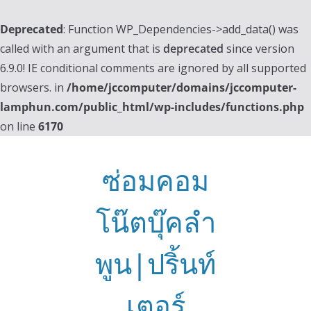
Deprecated
: Function WP_Dependencies->add_data() was
called with an argument that is
deprecated
since version
6.9.0! IE conditional comments are ignored by all supported
browsers. in
/home/jccomputer/domains/jccomputer-
lamphun.com/public_html/wp-includes/functions.php
on line
6170
Skip
to
ซ่อมคอม
content
โน๊ตบุ๊คลำ
พูน|ปริ้นท์
เตอร์