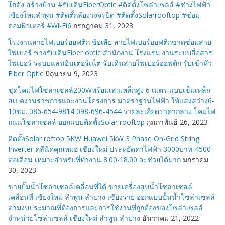
โกดัง สร้างบ้าน #รับเดินFiberOptic #ติดตั้งโซล่าเซลล์ #ช่างไฟฟ้า
เชียงใหม่ลำพูน #ติดตั้กล้องวงจรปิด #ติดตั้งSolarrooftop #ซ่อม
คอมพิวเตอร์ #Wi-Fi6
กรกฎาคม 31, 2023
โรงงานสายไฟเบอร์ออฟติก ข้อเสีย สายไฟเบอร์ออฟติกขาดซ่อมสาย
ไฟเบอร์ ช่างรับเดินFiber optic สำนักงาน โรงแรม งานระบบสื่อสาร
ไฟเบอร์ ระบบแลนอินเตอร์เน็ต รับเดินสายไฟเบอร์ออฟติก รับเข้าหัว
Fiber Optic
มิถุนายน 9, 2023
ชุดโคมไฟโซล่าเซลล์200Wพร้อมเสาเหล็กสูง 6 เมตร แบบเข็มเหล็ก
สเปคงานราชการและงานโครงการ มาตราฐานไฟฟ้า ให้แสงสว่าง6-
10ชม. 086-654-9814 098-696-4544 รายละเอียดราคากลาง โคมไฟ
ถนนโซล่าเซลล์ ออกแบบติดตั้งSolar rooftop
กุมภาพันธ์ 26, 2023
ติดตั้งSolar roftop 5KW Huawei 5kW 3 Phase On-Grid String
Inverter คลีนิคคุณหมอ เชียงใหม่ ประหยัดค่าไฟฟ้า 3000บาท-4500
ต่อเดือน เหมาะสำหรับที่ทำงาน 8.00-18.00 จะช่วยได้มาก
มกราคม
30, 2023
ขายปั๊มน้ำโซล่าเซลล์เคลื่อนที่ได้ ขายเครื่องสูบน้ำโซล่าเซลล์
เคลื่อนที่ เชียงใหม่ ลำพูน ลำปาง เชียงราย ออกแบบปั้นน้ำโซล่าเซลล์
ตามงบประมาณที่ต้องการและการใช้งานที่ถูกต้องของโซล่าเซลล์
จำหน่ายโซล่าเซลล์ เชียงใหม่ ลำพูน ลำปาง
ธันวาคม 21, 2022