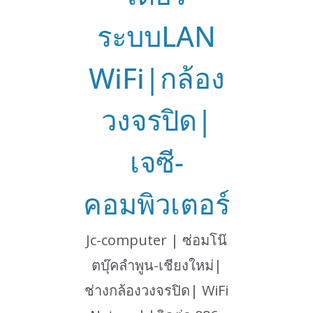
ระบบLAN
WiFi|กล้อง
วงจรปิด|
เจซี-
คอมพิวเตอร์
Jc-computer | ซ่อมโน๊
ตบุ๊คลำพูน-เชียงใหม่|
ช่างกล้องวงจรปิด| WiFi