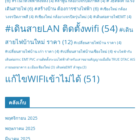
(6)
#วิธีคิดค่าแรง
#รีโนเวทไฟฟ้าทั้งหลัง
(4)
#ลำพูน กล้องวงจรปิดภาพสี
(4)
เดินสายไฟ
(6)
#สร้างบ้าน ต้องการช่างไฟฟ้า
(6)
#เชียงใหม่ กล้อง
วงจรปิดภาพสี
(4)
#เชียงใหม่ กล้องวงจรปิดรุ่นใหม่
(4)
#เดินท่อสายไฟEMT
(4)
#เดินสายLAN ติดตั้งwifi
(54)
#เดิน
สายไฟบ้านใหม่ ราคา
(12)
#เปลี่ยนสายไฟบ้าน ราคา
(4)
#เปลี่ยนสายไฟบ้าน เก่า ราคา
(4)
#เปลี่ยนสายไฟบ้านเชียงใหม่
(4)
ช่างไฟฟ้ารับ
เดินท่อimc EMT PVC งานติดตั้งระบบไฟฟ้าสำหรับเสาขยายสัญญาณมือถือ TRUE DTAC AIS
ภายนอกอาคาร อ.เมืองเชียงใหม่
(3)
เดินท่อEMT ลำพูน
(3)
แก้ไขWIFIเข้าไม่ได้
(51)
คลังเก็บ
พฤศจิกายน 2025
พฤษภาคม 2025
มีนาคม 2025