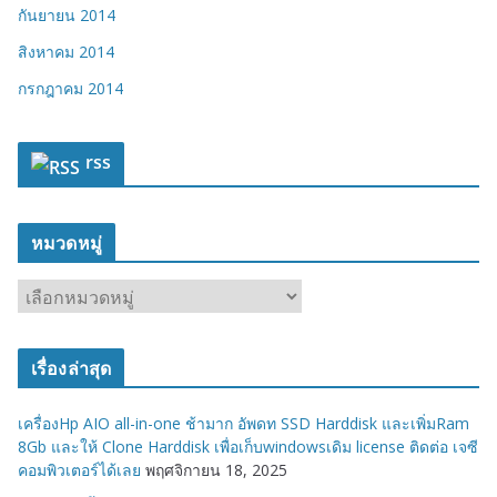
กันยายน 2014
สิงหาคม 2014
กรกฎาคม 2014
rss
หมวดหมู่
ห
ม
ว
เรื่องล่าสุด
ด
ห
เครื่องHp AIO all-in-one ช้ามาก อัพดท SSD Harddisk และเพิ่มRam
มู่
8Gb และให้ Clone Harddisk เพื่อเก็บwindowsเดิม license ติดต่อ เจซี
คอมพิวเตอร์ได้เลย
พฤศจิกายน 18, 2025