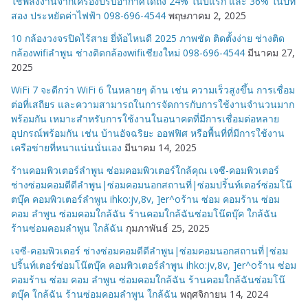
ใช้พลังงานจากเครื่องปรับอากาศได้ถึง 24% ในปีแรก และ 36% ในปีที่
สอง ประหยัดค่าไฟฟ้า 098-696-4544
พฤษภาคม 2, 2025
10 กล้องวงจรปิดไร้สาย ยี่ห้อไหนดี 2025 ภาพชัด ติดตั้งง่าย ช่างติด
กล้องwifiลำพูน ช่างติดกล้องwifiเชียงใหม่ 098-696-4544
มีนาคม 27,
2025
WiFi 7 จะดีกว่า WiFi 6 ในหลายๆ ด้าน เช่น ความเร็วสูงขึ้น การเชื่อม
ต่อที่เสถียร และความสามารถในการจัดการกับการใช้งานจำนวนมาก
พร้อมกัน เหมาะสำหรับการใช้งานในอนาคตที่มีการเชื่อมต่อหลาย
อุปกรณ์พร้อมกัน เช่น บ้านอัจฉริยะ ออฟฟิศ หรือพื้นที่ที่มีการใช้งาน
เครือข่ายที่หนาแน่นนั่นเอง
มีนาคม 14, 2025
ร้านคอมพิวเตอร์ลำพูน ซ่อมคอมพิวเตอร์ใกล้คุณ เจซี-คอมพิวเตอร์
ช่างซ่อมคอมดีดีลำพูน|ซ่อมคอมนอกสถานที่|ซ่อมปริ้นท์เตอร์ซ่อมโน๊
ตบุ๊ค คอมพิวเตอร์ลำพูน ihko:jv,8v, ]er^oร้าน ซ่อม คอมร้าน ซ่อม
คอม ลำพูน ซ่อมคอมใกล้ฉัน ร้านคอมใกล้ฉันซ่อมโน๊ตบุ๊ค ใกล้ฉัน
ร้านซ่อมคอมลำพูน ใกล้ฉัน
กุมภาพันธ์ 25, 2025
เจซี-คอมพิวเตอร์ ช่างซ่อมคอมดีดีลำพูน|ซ่อมคอมนอกสถานที่|ซ่อม
ปริ้นท์เตอร์ซ่อมโน๊ตบุ๊ค คอมพิวเตอร์ลำพูน ihko:jv,8v, ]er^oร้าน ซ่อม
คอมร้าน ซ่อม คอม ลำพูน ซ่อมคอมใกล้ฉัน ร้านคอมใกล้ฉันซ่อมโน๊
ตบุ๊ค ใกล้ฉัน ร้านซ่อมคอมลำพูน ใกล้ฉัน
พฤศจิกายน 14, 2024