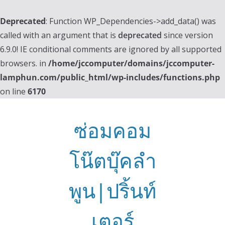
Deprecated
: Function WP_Dependencies->add_data() was
called with an argument that is
deprecated
since version
6.9.0! IE conditional comments are ignored by all supported
browsers. in
/home/jccomputer/domains/jccomputer-
lamphun.com/public_html/wp-includes/functions.php
on line
6170
Skip
to
ซ่อมคอม
content
โน๊ตบุ๊คลำ
พูน|ปริ้นท์
เตอร์