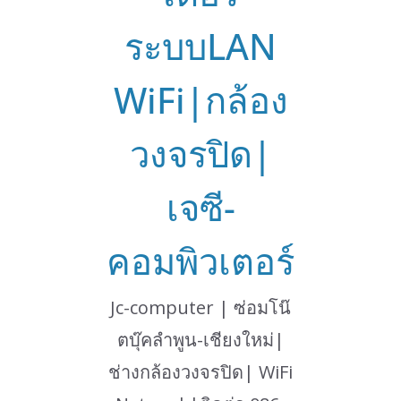
ระบบLAN
WiFi|กล้อง
วงจรปิด|
เจซี-
คอมพิวเตอร์
Jc-computer | ซ่อมโน๊
ตบุ๊คลำพูน-เชียงใหม่|
ช่างกล้องวงจรปิด| WiFi