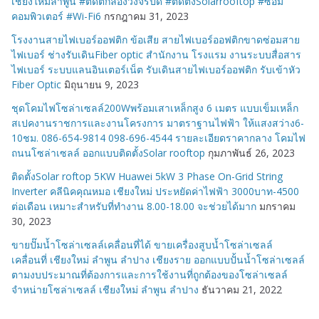
เชียงใหม่ลำพูน #ติดตั้กล้องวงจรปิด #ติดตั้งSolarrooftop #ซ่อม
คอมพิวเตอร์ #Wi-Fi6
กรกฎาคม 31, 2023
โรงงานสายไฟเบอร์ออฟติก ข้อเสีย สายไฟเบอร์ออฟติกขาดซ่อมสาย
ไฟเบอร์ ช่างรับเดินFiber optic สำนักงาน โรงแรม งานระบบสื่อสาร
ไฟเบอร์ ระบบแลนอินเตอร์เน็ต รับเดินสายไฟเบอร์ออฟติก รับเข้าหัว
Fiber Optic
มิถุนายน 9, 2023
ชุดโคมไฟโซล่าเซลล์200Wพร้อมเสาเหล็กสูง 6 เมตร แบบเข็มเหล็ก
สเปคงานราชการและงานโครงการ มาตราฐานไฟฟ้า ให้แสงสว่าง6-
10ชม. 086-654-9814 098-696-4544 รายละเอียดราคากลาง โคมไฟ
ถนนโซล่าเซลล์ ออกแบบติดตั้งSolar rooftop
กุมภาพันธ์ 26, 2023
ติดตั้งSolar roftop 5KW Huawei 5kW 3 Phase On-Grid String
Inverter คลีนิคคุณหมอ เชียงใหม่ ประหยัดค่าไฟฟ้า 3000บาท-4500
ต่อเดือน เหมาะสำหรับที่ทำงาน 8.00-18.00 จะช่วยได้มาก
มกราคม
30, 2023
ขายปั๊มน้ำโซล่าเซลล์เคลื่อนที่ได้ ขายเครื่องสูบน้ำโซล่าเซลล์
เคลื่อนที่ เชียงใหม่ ลำพูน ลำปาง เชียงราย ออกแบบปั้นน้ำโซล่าเซลล์
ตามงบประมาณที่ต้องการและการใช้งานที่ถูกต้องของโซล่าเซลล์
จำหน่ายโซล่าเซลล์ เชียงใหม่ ลำพูน ลำปาง
ธันวาคม 21, 2022