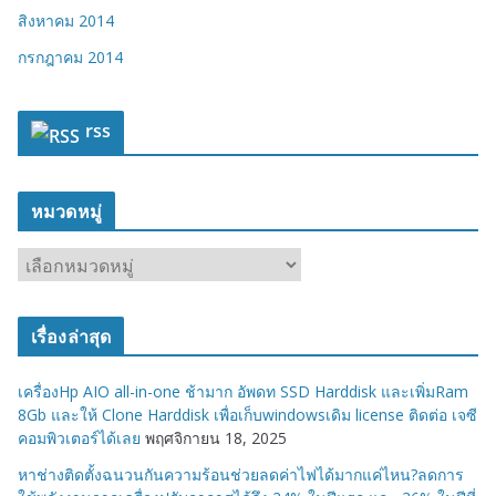
สิงหาคม 2014
กรกฎาคม 2014
rss
หมวดหมู่
ห
ม
ว
เรื่องล่าสุด
ด
ห
เครื่องHp AIO all-in-one ช้ามาก อัพดท SSD Harddisk และเพิ่มRam
มู่
8Gb และให้ Clone Harddisk เพื่อเก็บwindowsเดิม license ติดต่อ เจซี
คอมพิวเตอร์ได้เลย
พฤศจิกายน 18, 2025
หาช่างติดตั้งฉนวนกันความร้อนช่วยลดค่าไฟได้มากแค่ไหน?ลดการ