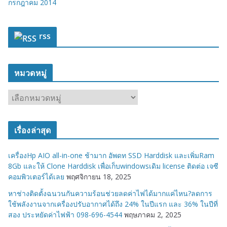
กรกฎาคม 2014
rss
หมวดหมู่
ห
ม
ว
เรื่องล่าสุด
ด
ห
เครื่องHp AIO all-in-one ช้ามาก อัพดท SSD Harddisk และเพิ่มRam
มู่
8Gb และให้ Clone Harddisk เพื่อเก็บwindowsเดิม license ติดต่อ เจซี
คอมพิวเตอร์ได้เลย
พฤศจิกายน 18, 2025
หาช่างติดตั้งฉนวนกันความร้อนช่วยลดค่าไฟได้มากแค่ไหน?ลดการ
ใช้พลังงานจากเครื่องปรับอากาศได้ถึง 24% ในปีแรก และ 36% ในปีที่
สอง ประหยัดค่าไฟฟ้า 098-696-4544
พฤษภาคม 2, 2025