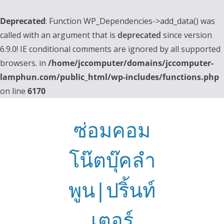
Deprecated
: Function WP_Dependencies->add_data() was
called with an argument that is
deprecated
since version
6.9.0! IE conditional comments are ignored by all supported
browsers. in
/home/jccomputer/domains/jccomputer-
lamphun.com/public_html/wp-includes/functions.php
on line
6170
Skip
to
ซ่อมคอม
content
โน๊ตบุ๊คลำ
พูน|ปริ้นท์
เตอร์