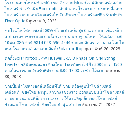
โรงงานสายไฟเบอร์ออฟติก ข้อเสีย สายไฟเบอร์ออฟติกขาดซ่อมสาย
ไฟเบอร์ ช่างรับเดินFiber optic สำนักงาน โรงแรม งานระบบสื่อสาร
ไฟเบอร์ ระบบแลนอินเตอร์เน็ต รับเดินสายไฟเบอร์ออฟติก รับเข้าหัว
Fiber Optic
มิถุนายน 9, 2023
ชุดโคมไฟโซล่าเซลล์200Wพร้อมเสาเหล็กสูง 6 เมตร แบบเข็มเหล็ก
สเปคงานราชการและงานโครงการ มาตราฐานไฟฟ้า ให้แสงสว่าง6-
10ชม. 086-654-9814 098-696-4544 รายละเอียดราคากลาง โคมไฟ
ถนนโซล่าเซลล์ ออกแบบติดตั้งSolar rooftop
กุมภาพันธ์ 26, 2023
ติดตั้งSolar roftop 5KW Huawei 5kW 3 Phase On-Grid String
Inverter คลีนิคคุณหมอ เชียงใหม่ ประหยัดค่าไฟฟ้า 3000บาท-4500
ต่อเดือน เหมาะสำหรับที่ทำงาน 8.00-18.00 จะช่วยได้มาก
มกราคม
30, 2023
ขายปั๊มน้ำโซล่าเซลล์เคลื่อนที่ได้ ขายเครื่องสูบน้ำโซล่าเซลล์
เคลื่อนที่ เชียงใหม่ ลำพูน ลำปาง เชียงราย ออกแบบปั้นน้ำโซล่าเซลล์
ตามงบประมาณที่ต้องการและการใช้งานที่ถูกต้องของโซล่าเซลล์
จำหน่ายโซล่าเซลล์ เชียงใหม่ ลำพูน ลำปาง
ธันวาคม 21, 2022