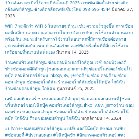
10 กล้องวงจรปิดไร้สาย ยี่ห้อไหนดี 2025 ภาพชัด ติดตั้งง่าย ช่างติด
กล้องwifiลำพูน ช่างติดกล้องwifiเชียงใหม่ 098-696-4544
มีนาคม 27,
2025
WiFi 7 จะดีกว่า WiFi 6 ในหลายๆ ด้าน เช่น ความเร็วสูงขึ้น การเชื่อม
ต่อที่เสถียร และความสามารถในการจัดการกับการใช้งานจำนวนมาก
พร้อมกัน เหมาะสำหรับการใช้งานในอนาคตที่มีการเชื่อมต่อหลาย
อุปกรณ์พร้อมกัน เช่น บ้านอัจฉริยะ ออฟฟิศ หรือพื้นที่ที่มีการใช้งาน
เครือข่ายที่หนาแน่นนั่นเอง
มีนาคม 14, 2025
ร้านคอมพิวเตอร์ลำพูน ซ่อมคอมพิวเตอร์ใกล้คุณ เจซี-คอมพิวเตอร์
ช่างซ่อมคอมดีดีลำพูน|ซ่อมคอมนอกสถานที่|ซ่อมปริ้นท์เตอร์ซ่อมโน๊
ตบุ๊ค คอมพิวเตอร์ลำพูน ihko:jv,8v, ]er^oร้าน ซ่อม คอมร้าน ซ่อม
คอม ลำพูน ซ่อมคอมใกล้ฉัน ร้านคอมใกล้ฉันซ่อมโน๊ตบุ๊ค ใกล้ฉัน
ร้านซ่อมคอมลำพูน ใกล้ฉัน
กุมภาพันธ์ 25, 2025
เจซี-คอมพิวเตอร์ ช่างซ่อมคอมดีดีลำพูน|ซ่อมคอมนอกสถานที่|ซ่อม
ปริ้นท์เตอร์ซ่อมโน๊ตบุ๊ค คอมพิวเตอร์ลำพูน ihko:jv,8v, ]er^oร้าน ซ่อม
คอมร้าน ซ่อม คอม ลำพูน ซ่อมคอมใกล้ฉัน ร้านคอมใกล้ฉันซ่อมโน๊
ตบุ๊ค ใกล้ฉัน ร้านซ่อมคอมลำพูน ใกล้ฉัน
พฤศจิกายน 14, 2024
#บริการซ่อมคอมพิวเตอร์ลำพูน #เปลี่ยนจอโน๊ตบุ๊ค #ซ่อมบานพับ
#ซ่อมบอดี้ #ประกอบคอม #โน๊ตบุ๊คช้า #อัพเกรดคอมพิวเตอร์ #ลง