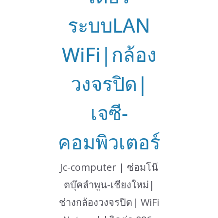
ระบบLAN
WiFi|กล้อง
วงจรปิด|
เจซี-
คอมพิวเตอร์
Jc-computer | ซ่อมโน๊
ตบุ๊คลำพูน-เชียงใหม่|
ช่างกล้องวงจรปิด| WiFi