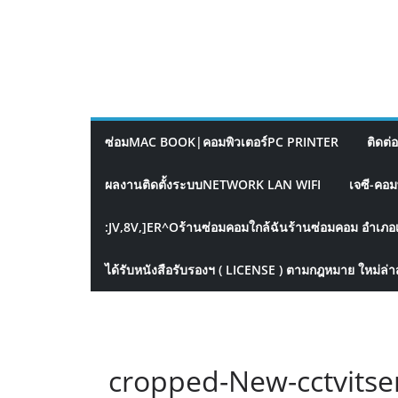
ซ่อมMAC BOOK|คอมพิวเตอร์PC PRINTER
ติดต่
ผลงานติดตั้งระบบNETWORK LAN WIFI
เจซี-คอม
:JV,8V,]ER^Oร้านซ่อมคอมใกล้ฉันร้านซ่อมคอม อำเภอ
ได้รับหนังสือรับรองฯ ( LICENSE ) ตามกฎหมาย ใหม่ล่า
cropped-New-cctvitser