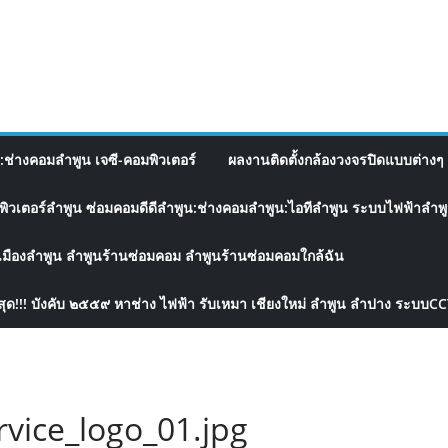
อ:ช่างคอมลำพูน เจซี-คอมพิวเตอร์
ผลงานติดตั้งกล้องวงจรปิดแบบต่างๆ 
พิวเตอร์ลำพูน ซ่อมคอมดีดีลำพูน:ช่างคอมลำพูน:ไอทีลำพูน ระบบไฟฟ้าลำพูน
เมืองลำพูน ลำพูนร้านซ่อมคอม ลำพูนร้านซ่อมคอมใกล้ฉัน
สุด!!! บังคับ ๒๕๕๙ หาช่าง ไฟฟ้า รับเหมา เชียงใหม่ ลำพูน ลำปาง ระบบC
vice_logo_01.jpg