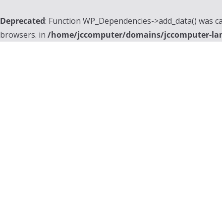
Deprecated
: Function WP_Dependencies->add_data() was ca
browsers. in
/home/jccomputer/domains/jccomputer-la
Skip
to
content