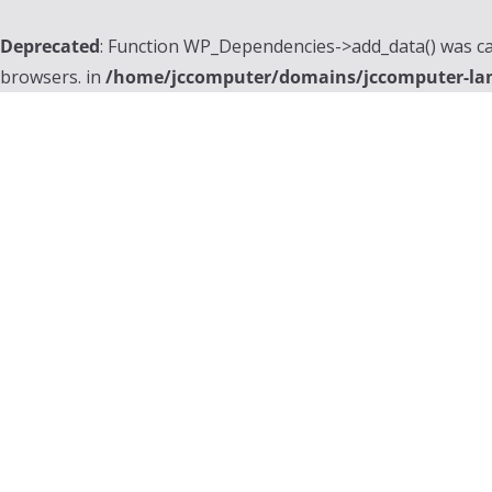
Deprecated
: Function WP_Dependencies->add_data() was ca
browsers. in
/home/jccomputer/domains/jccomputer-la
Skip
to
content