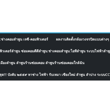
อ:ช่างคอมลำพูน เจซี-คอมพิวเตอร์
ผลงานติดตั้งกล้องวงจรปิดแบบต่างๆ 
พิวเตอร์ลำพูน ซ่อมคอมดีดีลำพูน:ช่างคอมลำพูน:ไอทีลำพูน ระบบไฟฟ้าลำพูน
เมืองลำพูน ลำพูนร้านซ่อมคอม ลำพูนร้านซ่อมคอมใกล้ฉัน
สุด!!! บังคับ ๒๕๕๙ หาช่าง ไฟฟ้า รับเหมา เชียงใหม่ ลำพูน ลำปาง ระบบC