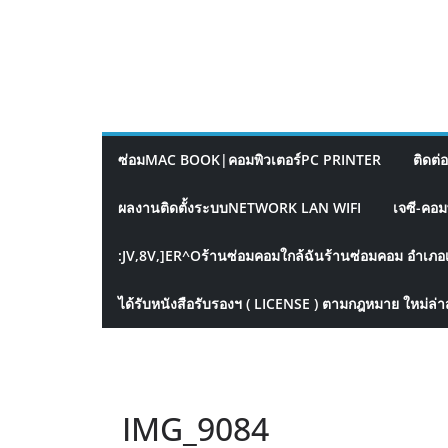
ซ่อมMAC BOOK|คอมพิวเตอร์PC PRINTER
ติดต่
ผลงานติดตั้งระบบNETWORK LAN WIFI
เจซี-คอม
:JV,8V,]ER^Oร้านซ่อมคอมใกล้ฉันร้านซ่อมคอม อำเภอ
ได้รับหนังสือรับรองฯ ( LICENSE ) ตามกฎหมาย ใหม่ล่า
IMG_9084