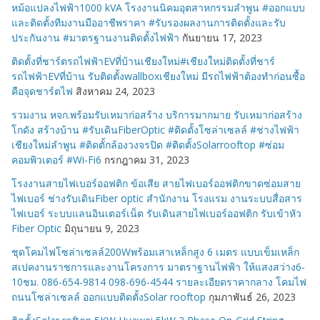
หม้อแปลงไฟฟ้า1000 kVA โรงงานนิคมอุตสาหกรรมลำพูน #ออกแบบ
และติดตั้งทีมงานมืออาชีพราคา #รับรองผลงานการติดตั้งและรับ
ประกันงาน #มาตรฐานงานติดตั้งไฟฟ้า
กันยายน 17, 2023
ติดตั้งที่ชาร์ตรถไฟฟ้าEVที่บ้านเชียงใหม่#เชียงใหม่ติดตั้งที่ชาร์
รถไฟฟ้าEVที่บ้าน รับติดตั้งwallboxเชียงใหม่ มีรถไฟฟ้าต้องทำก่อนซื้อ
คือจุดชาร์ตไฟ
สิงหาคม 24, 2023
รวมงาน หจก.พร้อมรับเหมาก่อสร้าง บริการมากมาย รับเหมาก่อสร้าง
โกดัง สร้างบ้าน #รับเดินFiberOptic #ติดตั้งโซล่าเซลล์ #ช่างไฟฟ้า
เชียงใหม่ลำพูน #ติดตั้กล้องวงจรปิด #ติดตั้งSolarrooftop #ซ่อม
คอมพิวเตอร์ #Wi-Fi6
กรกฎาคม 31, 2023
โรงงานสายไฟเบอร์ออฟติก ข้อเสีย สายไฟเบอร์ออฟติกขาดซ่อมสาย
ไฟเบอร์ ช่างรับเดินFiber optic สำนักงาน โรงแรม งานระบบสื่อสาร
ไฟเบอร์ ระบบแลนอินเตอร์เน็ต รับเดินสายไฟเบอร์ออฟติก รับเข้าหัว
Fiber Optic
มิถุนายน 9, 2023
ชุดโคมไฟโซล่าเซลล์200Wพร้อมเสาเหล็กสูง 6 เมตร แบบเข็มเหล็ก
สเปคงานราชการและงานโครงการ มาตราฐานไฟฟ้า ให้แสงสว่าง6-
10ชม. 086-654-9814 098-696-4544 รายละเอียดราคากลาง โคมไฟ
ถนนโซล่าเซลล์ ออกแบบติดตั้งSolar rooftop
กุมภาพันธ์ 26, 2023