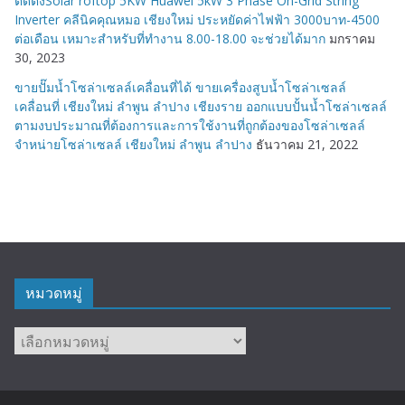
ติดตั้งSolar roftop 5KW Huawei 5kW 3 Phase On-Grid String
Inverter คลีนิคคุณหมอ เชียงใหม่ ประหยัดค่าไฟฟ้า 3000บาท-4500
ต่อเดือน เหมาะสำหรับที่ทำงาน 8.00-18.00 จะช่วยได้มาก
มกราคม
30, 2023
ขายปั๊มน้ำโซล่าเซลล์เคลื่อนที่ได้ ขายเครื่องสูบน้ำโซล่าเซลล์
เคลื่อนที่ เชียงใหม่ ลำพูน ลำปาง เชียงราย ออกแบบปั้นน้ำโซล่าเซลล์
ตามงบประมาณที่ต้องการและการใช้งานที่ถูกต้องของโซล่าเซลล์
จำหน่ายโซล่าเซลล์ เชียงใหม่ ลำพูน ลำปาง
ธันวาคม 21, 2022
หมวดหมู่
หมวด
หมู่