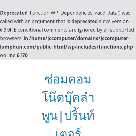
Deprecated
: Function WP_Dependencies->add_data() was
called with an argument that is
deprecated
since version
6.9.0! IE conditional comments are ignored by all supported
browsers. in
/home/jccomputer/domains/jccomputer-
lamphun.com/public_html/wp-includes/functions.php
on line
6170
Skip
to
ซ่อมคอม
content
โน๊ตบุ๊คลำ
พูน|ปริ้นท์
เตอร์