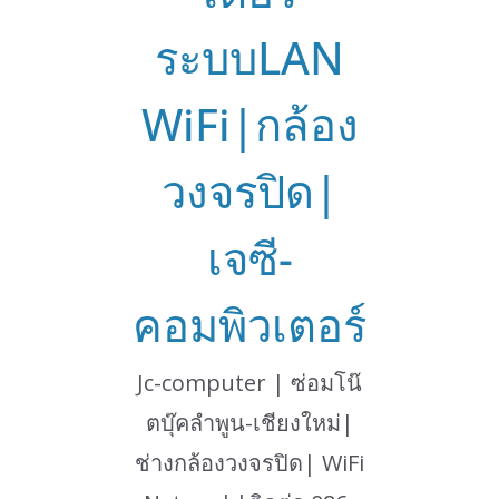
ระบบLAN
WiFi|กล้อง
วงจรปิด|
เจซี-
คอมพิวเตอร์
Jc-computer | ซ่อมโน๊
ตบุ๊คลำพูน-เชียงใหม่|
ช่างกล้องวงจรปิด| WiFi