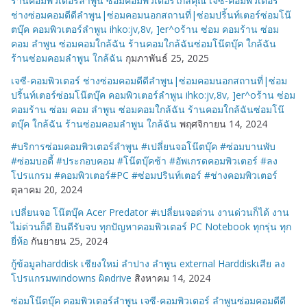
ร้านคอมพิวเตอร์ลำพูน ซ่อมคอมพิวเตอร์ใกล้คุณ เจซี-คอมพิวเตอร์
ช่างซ่อมคอมดีดีลำพูน|ซ่อมคอมนอกสถานที่|ซ่อมปริ้นท์เตอร์ซ่อมโน๊
ตบุ๊ค คอมพิวเตอร์ลำพูน ihko:jv,8v, ]er^oร้าน ซ่อม คอมร้าน ซ่อม
คอม ลำพูน ซ่อมคอมใกล้ฉัน ร้านคอมใกล้ฉันซ่อมโน๊ตบุ๊ค ใกล้ฉัน
ร้านซ่อมคอมลำพูน ใกล้ฉัน
กุมภาพันธ์ 25, 2025
เจซี-คอมพิวเตอร์ ช่างซ่อมคอมดีดีลำพูน|ซ่อมคอมนอกสถานที่|ซ่อม
ปริ้นท์เตอร์ซ่อมโน๊ตบุ๊ค คอมพิวเตอร์ลำพูน ihko:jv,8v, ]er^oร้าน ซ่อม
คอมร้าน ซ่อม คอม ลำพูน ซ่อมคอมใกล้ฉัน ร้านคอมใกล้ฉันซ่อมโน๊
ตบุ๊ค ใกล้ฉัน ร้านซ่อมคอมลำพูน ใกล้ฉัน
พฤศจิกายน 14, 2024
#บริการซ่อมคอมพิวเตอร์ลำพูน #เปลี่ยนจอโน๊ตบุ๊ค #ซ่อมบานพับ
#ซ่อมบอดี้ #ประกอบคอม #โน๊ตบุ๊คช้า #อัพเกรดคอมพิวเตอร์ #ลง
โปรแกรม #คอมพิวเตอร์#PC #ซ่อมปรินท์เตอร์ #ช่างคอมพิวเตอร์
ตุลาคม 20, 2024
เปลี่ยนจอ โน๊ตบุ๊ค Acer Predator #เปลี่ยนจอด่วน งานด่วนก็ได้ งาน
ไม่ด่วนก็ดี ยินดีรับจบ ทุกปัญหาคอมพิวเตอร์ PC Notebook ทุกรุ่น ทุก
ยี่ห้อ
กันยายน 25, 2024
กู้ข้อมูลharddisk เชียงใหม่ ลำปาง ลำพูน external Harddiskเสีย ลง
โปรแกรมwindowns ผิดdrive
สิงหาคม 14, 2024
ซ่อมโน๊ตบุ๊ค คอมพิวเตอร์ลำพูน เจซี-คอมพิวเตอร์ ลำพูนซ่อมคอมดีดี