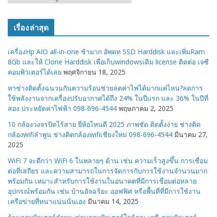
ม
ว
เรื่องล่าสุด
ด
ห
เครื่องHp AIO all-in-one ช้ามาก อัพดท SSD Harddisk และเพิ่มRam
มู่
8Gb และให้ Clone Harddisk เพื่อเก็บwindowsเดิม license ติดต่อ เจซี
คอมพิวเตอร์ได้เลย
พฤศจิกายน 18, 2025
หาช่างติดตั้งฉนวนกันความร้อนช่วยลดค่าไฟได้มากแค่ไหน?ลดการ
ใช้พลังงานจากเครื่องปรับอากาศได้ถึง 24% ในปีแรก และ 36% ในปีที่
สอง ประหยัดค่าไฟฟ้า 098-696-4544
พฤษภาคม 2, 2025
10 กล้องวงจรปิดไร้สาย ยี่ห้อไหนดี 2025 ภาพชัด ติดตั้งง่าย ช่างติด
กล้องwifiลำพูน ช่างติดกล้องwifiเชียงใหม่ 098-696-4544
มีนาคม 27,
2025
WiFi 7 จะดีกว่า WiFi 6 ในหลายๆ ด้าน เช่น ความเร็วสูงขึ้น การเชื่อม
ต่อที่เสถียร และความสามารถในการจัดการกับการใช้งานจำนวนมาก
พร้อมกัน เหมาะสำหรับการใช้งานในอนาคตที่มีการเชื่อมต่อหลาย
อุปกรณ์พร้อมกัน เช่น บ้านอัจฉริยะ ออฟฟิศ หรือพื้นที่ที่มีการใช้งาน
เครือข่ายที่หนาแน่นนั่นเอง
มีนาคม 14, 2025