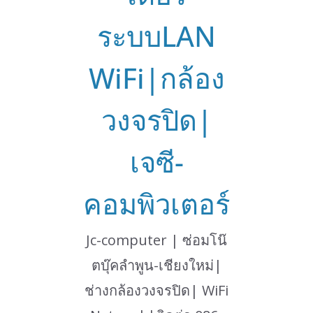
ระบบLAN
WiFi|กล้อง
วงจรปิด|
เจซี-
คอมพิวเตอร์
Jc-computer | ซ่อมโน๊
ตบุ๊คลำพูน-เชียงใหม่|
ช่างกล้องวงจรปิด| WiFi