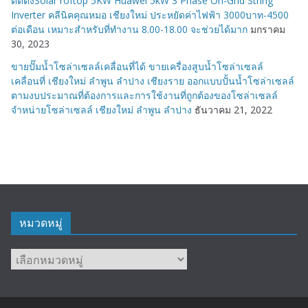
ติดตั้งSolar roftop 5KW Huawei 5kW 3 Phase On-Grid String
Inverter คลีนิคคุณหมอ เชียงใหม่ ประหยัดค่าไฟฟ้า 3000บาท-4500
ต่อเดือน เหมาะสำหรับที่ทำงาน 8.00-18.00 จะช่วยได้มาก
มกราคม
30, 2023
ขายปั๊มน้ำโซล่าเซลล์เคลื่อนที่ได้ ขายเครื่องสูบน้ำโซล่าเซลล์
เคลื่อนที่ เชียงใหม่ ลำพูน ลำปาง เชียงราย ออกแบบปั้นน้ำโซล่าเซลล์
ตามงบประมาณที่ต้องการและการใช้งานที่ถูกต้องของโซล่าเซลล์
จำหน่ายโซล่าเซลล์ เชียงใหม่ ลำพูน ลำปาง
ธันวาคม 21, 2022
หมวดหมู่
หมวด
หมู่