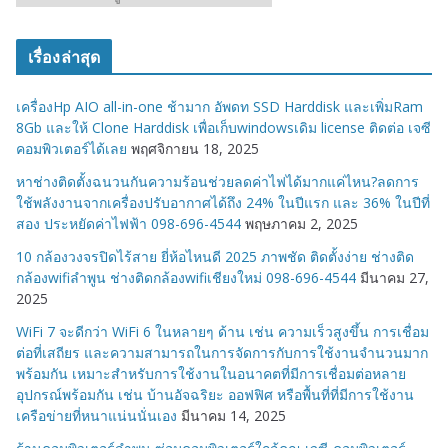
ม
ว
เรื่องล่าสุด
ด
ห
เครื่องHp AIO all-in-one ช้ามาก อัพดท SSD Harddisk และเพิ่มRam
มู่
8Gb และให้ Clone Harddisk เพื่อเก็บwindowsเดิม license ติดต่อ เจซี
คอมพิวเตอร์ได้เลย
พฤศจิกายน 18, 2025
หาช่างติดตั้งฉนวนกันความร้อนช่วยลดค่าไฟได้มากแค่ไหน?ลดการ
ใช้พลังงานจากเครื่องปรับอากาศได้ถึง 24% ในปีแรก และ 36% ในปีที่
สอง ประหยัดค่าไฟฟ้า 098-696-4544
พฤษภาคม 2, 2025
10 กล้องวงจรปิดไร้สาย ยี่ห้อไหนดี 2025 ภาพชัด ติดตั้งง่าย ช่างติด
กล้องwifiลำพูน ช่างติดกล้องwifiเชียงใหม่ 098-696-4544
มีนาคม 27,
2025
WiFi 7 จะดีกว่า WiFi 6 ในหลายๆ ด้าน เช่น ความเร็วสูงขึ้น การเชื่อม
ต่อที่เสถียร และความสามารถในการจัดการกับการใช้งานจำนวนมาก
พร้อมกัน เหมาะสำหรับการใช้งานในอนาคตที่มีการเชื่อมต่อหลาย
อุปกรณ์พร้อมกัน เช่น บ้านอัจฉริยะ ออฟฟิศ หรือพื้นที่ที่มีการใช้งาน
เครือข่ายที่หนาแน่นนั่นเอง
มีนาคม 14, 2025