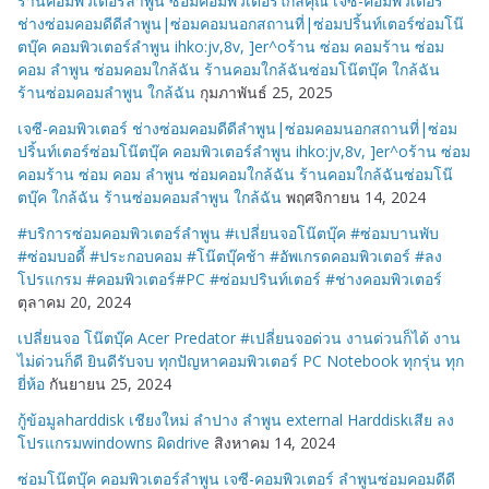
ร้านคอมพิวเตอร์ลำพูน ซ่อมคอมพิวเตอร์ใกล้คุณ เจซี-คอมพิวเตอร์
ช่างซ่อมคอมดีดีลำพูน|ซ่อมคอมนอกสถานที่|ซ่อมปริ้นท์เตอร์ซ่อมโน๊
ตบุ๊ค คอมพิวเตอร์ลำพูน ihko:jv,8v, ]er^oร้าน ซ่อม คอมร้าน ซ่อม
คอม ลำพูน ซ่อมคอมใกล้ฉัน ร้านคอมใกล้ฉันซ่อมโน๊ตบุ๊ค ใกล้ฉัน
ร้านซ่อมคอมลำพูน ใกล้ฉัน
กุมภาพันธ์ 25, 2025
เจซี-คอมพิวเตอร์ ช่างซ่อมคอมดีดีลำพูน|ซ่อมคอมนอกสถานที่|ซ่อม
ปริ้นท์เตอร์ซ่อมโน๊ตบุ๊ค คอมพิวเตอร์ลำพูน ihko:jv,8v, ]er^oร้าน ซ่อม
คอมร้าน ซ่อม คอม ลำพูน ซ่อมคอมใกล้ฉัน ร้านคอมใกล้ฉันซ่อมโน๊
ตบุ๊ค ใกล้ฉัน ร้านซ่อมคอมลำพูน ใกล้ฉัน
พฤศจิกายน 14, 2024
#บริการซ่อมคอมพิวเตอร์ลำพูน #เปลี่ยนจอโน๊ตบุ๊ค #ซ่อมบานพับ
#ซ่อมบอดี้ #ประกอบคอม #โน๊ตบุ๊คช้า #อัพเกรดคอมพิวเตอร์ #ลง
โปรแกรม #คอมพิวเตอร์#PC #ซ่อมปรินท์เตอร์ #ช่างคอมพิวเตอร์
ตุลาคม 20, 2024
เปลี่ยนจอ โน๊ตบุ๊ค Acer Predator #เปลี่ยนจอด่วน งานด่วนก็ได้ งาน
ไม่ด่วนก็ดี ยินดีรับจบ ทุกปัญหาคอมพิวเตอร์ PC Notebook ทุกรุ่น ทุก
ยี่ห้อ
กันยายน 25, 2024
กู้ข้อมูลharddisk เชียงใหม่ ลำปาง ลำพูน external Harddiskเสีย ลง
โปรแกรมwindowns ผิดdrive
สิงหาคม 14, 2024
ซ่อมโน๊ตบุ๊ค คอมพิวเตอร์ลำพูน เจซี-คอมพิวเตอร์ ลำพูนซ่อมคอมดีดี