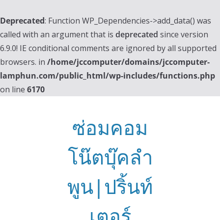
Deprecated
: Function WP_Dependencies->add_data() was
called with an argument that is
deprecated
since version
6.9.0! IE conditional comments are ignored by all supported
browsers. in
/home/jccomputer/domains/jccomputer-
lamphun.com/public_html/wp-includes/functions.php
on line
6170
Skip
to
ซ่อมคอม
content
โน๊ตบุ๊คลำ
พูน|ปริ้นท์
เตอร์