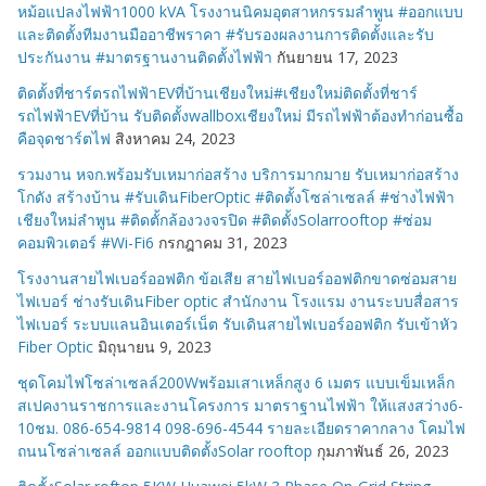
หม้อแปลงไฟฟ้า1000 kVA โรงงานนิคมอุตสาหกรรมลำพูน #ออกแบบ
และติดตั้งทีมงานมืออาชีพราคา #รับรองผลงานการติดตั้งและรับ
ประกันงาน #มาตรฐานงานติดตั้งไฟฟ้า
กันยายน 17, 2023
ติดตั้งที่ชาร์ตรถไฟฟ้าEVที่บ้านเชียงใหม่#เชียงใหม่ติดตั้งที่ชาร์
รถไฟฟ้าEVที่บ้าน รับติดตั้งwallboxเชียงใหม่ มีรถไฟฟ้าต้องทำก่อนซื้อ
คือจุดชาร์ตไฟ
สิงหาคม 24, 2023
รวมงาน หจก.พร้อมรับเหมาก่อสร้าง บริการมากมาย รับเหมาก่อสร้าง
โกดัง สร้างบ้าน #รับเดินFiberOptic #ติดตั้งโซล่าเซลล์ #ช่างไฟฟ้า
เชียงใหม่ลำพูน #ติดตั้กล้องวงจรปิด #ติดตั้งSolarrooftop #ซ่อม
คอมพิวเตอร์ #Wi-Fi6
กรกฎาคม 31, 2023
โรงงานสายไฟเบอร์ออฟติก ข้อเสีย สายไฟเบอร์ออฟติกขาดซ่อมสาย
ไฟเบอร์ ช่างรับเดินFiber optic สำนักงาน โรงแรม งานระบบสื่อสาร
ไฟเบอร์ ระบบแลนอินเตอร์เน็ต รับเดินสายไฟเบอร์ออฟติก รับเข้าหัว
Fiber Optic
มิถุนายน 9, 2023
ชุดโคมไฟโซล่าเซลล์200Wพร้อมเสาเหล็กสูง 6 เมตร แบบเข็มเหล็ก
สเปคงานราชการและงานโครงการ มาตราฐานไฟฟ้า ให้แสงสว่าง6-
10ชม. 086-654-9814 098-696-4544 รายละเอียดราคากลาง โคมไฟ
ถนนโซล่าเซลล์ ออกแบบติดตั้งSolar rooftop
กุมภาพันธ์ 26, 2023