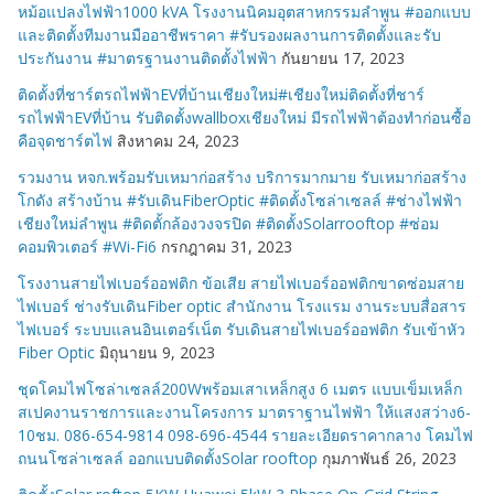
หม้อแปลงไฟฟ้า1000 kVA โรงงานนิคมอุตสาหกรรมลำพูน #ออกแบบ
และติดตั้งทีมงานมืออาชีพราคา #รับรองผลงานการติดตั้งและรับ
ประกันงาน #มาตรฐานงานติดตั้งไฟฟ้า
กันยายน 17, 2023
ติดตั้งที่ชาร์ตรถไฟฟ้าEVที่บ้านเชียงใหม่#เชียงใหม่ติดตั้งที่ชาร์
รถไฟฟ้าEVที่บ้าน รับติดตั้งwallboxเชียงใหม่ มีรถไฟฟ้าต้องทำก่อนซื้อ
คือจุดชาร์ตไฟ
สิงหาคม 24, 2023
รวมงาน หจก.พร้อมรับเหมาก่อสร้าง บริการมากมาย รับเหมาก่อสร้าง
โกดัง สร้างบ้าน #รับเดินFiberOptic #ติดตั้งโซล่าเซลล์ #ช่างไฟฟ้า
เชียงใหม่ลำพูน #ติดตั้กล้องวงจรปิด #ติดตั้งSolarrooftop #ซ่อม
คอมพิวเตอร์ #Wi-Fi6
กรกฎาคม 31, 2023
โรงงานสายไฟเบอร์ออฟติก ข้อเสีย สายไฟเบอร์ออฟติกขาดซ่อมสาย
ไฟเบอร์ ช่างรับเดินFiber optic สำนักงาน โรงแรม งานระบบสื่อสาร
ไฟเบอร์ ระบบแลนอินเตอร์เน็ต รับเดินสายไฟเบอร์ออฟติก รับเข้าหัว
Fiber Optic
มิถุนายน 9, 2023
ชุดโคมไฟโซล่าเซลล์200Wพร้อมเสาเหล็กสูง 6 เมตร แบบเข็มเหล็ก
สเปคงานราชการและงานโครงการ มาตราฐานไฟฟ้า ให้แสงสว่าง6-
10ชม. 086-654-9814 098-696-4544 รายละเอียดราคากลาง โคมไฟ
ถนนโซล่าเซลล์ ออกแบบติดตั้งSolar rooftop
กุมภาพันธ์ 26, 2023