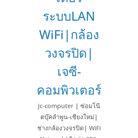
ระบบLAN
WiFi|กล้อง
วงจรปิด|
เจซี-
คอมพิวเตอร์
Jc-computer | ซ่อมโน๊
ตบุ๊คลำพูน-เชียงใหม่|
ช่างกล้องวงจรปิด| WiFi