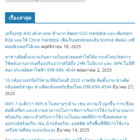
ม
ว
เรื่องล่าสุด
ด
ห
เครื่องHp AIO all-in-one ช้ามาก อัพดท SSD Harddisk และเพิ่มRam
มู่
8Gb และให้ Clone Harddisk เพื่อเก็บwindowsเดิม license ติดต่อ เจซี
คอมพิวเตอร์ได้เลย
พฤศจิกายน 18, 2025
หาช่างติดตั้งฉนวนกันความร้อนช่วยลดค่าไฟได้มากแค่ไหน?ลดการ
ใช้พลังงานจากเครื่องปรับอากาศได้ถึง 24% ในปีแรก และ 36% ในปีที่
สอง ประหยัดค่าไฟฟ้า 098-696-4544
พฤษภาคม 2, 2025
10 กล้องวงจรปิดไร้สาย ยี่ห้อไหนดี 2025 ภาพชัด ติดตั้งง่าย ช่างติด
กล้องwifiลำพูน ช่างติดกล้องwifiเชียงใหม่ 098-696-4544
มีนาคม 27,
2025
WiFi 7 จะดีกว่า WiFi 6 ในหลายๆ ด้าน เช่น ความเร็วสูงขึ้น การเชื่อม
ต่อที่เสถียร และความสามารถในการจัดการกับการใช้งานจำนวนมาก
พร้อมกัน เหมาะสำหรับการใช้งานในอนาคตที่มีการเชื่อมต่อหลาย
อุปกรณ์พร้อมกัน เช่น บ้านอัจฉริยะ ออฟฟิศ หรือพื้นที่ที่มีการใช้งาน
เครือข่ายที่หนาแน่นนั่นเอง
มีนาคม 14, 2025