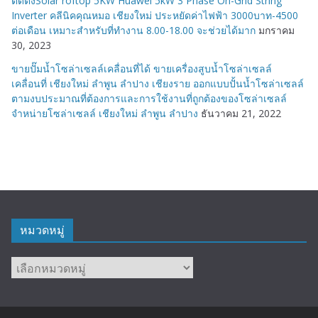
ติดตั้งSolar roftop 5KW Huawei 5kW 3 Phase On-Grid String
Inverter คลีนิคคุณหมอ เชียงใหม่ ประหยัดค่าไฟฟ้า 3000บาท-4500
ต่อเดือน เหมาะสำหรับที่ทำงาน 8.00-18.00 จะช่วยได้มาก
มกราคม
30, 2023
ขายปั๊มน้ำโซล่าเซลล์เคลื่อนที่ได้ ขายเครื่องสูบน้ำโซล่าเซลล์
เคลื่อนที่ เชียงใหม่ ลำพูน ลำปาง เชียงราย ออกแบบปั้นน้ำโซล่าเซลล์
ตามงบประมาณที่ต้องการและการใช้งานที่ถูกต้องของโซล่าเซลล์
จำหน่ายโซล่าเซลล์ เชียงใหม่ ลำพูน ลำปาง
ธันวาคม 21, 2022
หมวดหมู่
หมวด
หมู่