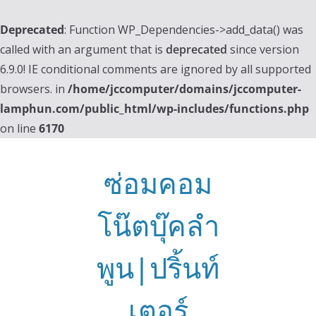
Deprecated
: Function WP_Dependencies->add_data() was
called with an argument that is
deprecated
since version
6.9.0! IE conditional comments are ignored by all supported
browsers. in
/home/jccomputer/domains/jccomputer-
lamphun.com/public_html/wp-includes/functions.php
on line
6170
Skip
to
ซ่อมคอม
content
โน๊ตบุ๊คลำ
พูน|ปริ้นท์
เตอร์