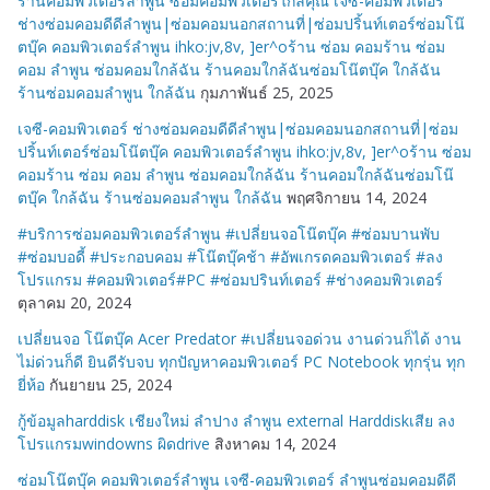
ร้านคอมพิวเตอร์ลำพูน ซ่อมคอมพิวเตอร์ใกล้คุณ เจซี-คอมพิวเตอร์
ช่างซ่อมคอมดีดีลำพูน|ซ่อมคอมนอกสถานที่|ซ่อมปริ้นท์เตอร์ซ่อมโน๊
ตบุ๊ค คอมพิวเตอร์ลำพูน ihko:jv,8v, ]er^oร้าน ซ่อม คอมร้าน ซ่อม
คอม ลำพูน ซ่อมคอมใกล้ฉัน ร้านคอมใกล้ฉันซ่อมโน๊ตบุ๊ค ใกล้ฉัน
ร้านซ่อมคอมลำพูน ใกล้ฉัน
กุมภาพันธ์ 25, 2025
เจซี-คอมพิวเตอร์ ช่างซ่อมคอมดีดีลำพูน|ซ่อมคอมนอกสถานที่|ซ่อม
ปริ้นท์เตอร์ซ่อมโน๊ตบุ๊ค คอมพิวเตอร์ลำพูน ihko:jv,8v, ]er^oร้าน ซ่อม
คอมร้าน ซ่อม คอม ลำพูน ซ่อมคอมใกล้ฉัน ร้านคอมใกล้ฉันซ่อมโน๊
ตบุ๊ค ใกล้ฉัน ร้านซ่อมคอมลำพูน ใกล้ฉัน
พฤศจิกายน 14, 2024
#บริการซ่อมคอมพิวเตอร์ลำพูน #เปลี่ยนจอโน๊ตบุ๊ค #ซ่อมบานพับ
#ซ่อมบอดี้ #ประกอบคอม #โน๊ตบุ๊คช้า #อัพเกรดคอมพิวเตอร์ #ลง
โปรแกรม #คอมพิวเตอร์#PC #ซ่อมปรินท์เตอร์ #ช่างคอมพิวเตอร์
ตุลาคม 20, 2024
เปลี่ยนจอ โน๊ตบุ๊ค Acer Predator #เปลี่ยนจอด่วน งานด่วนก็ได้ งาน
ไม่ด่วนก็ดี ยินดีรับจบ ทุกปัญหาคอมพิวเตอร์ PC Notebook ทุกรุ่น ทุก
ยี่ห้อ
กันยายน 25, 2024
กู้ข้อมูลharddisk เชียงใหม่ ลำปาง ลำพูน external Harddiskเสีย ลง
โปรแกรมwindowns ผิดdrive
สิงหาคม 14, 2024
ซ่อมโน๊ตบุ๊ค คอมพิวเตอร์ลำพูน เจซี-คอมพิวเตอร์ ลำพูนซ่อมคอมดีดี