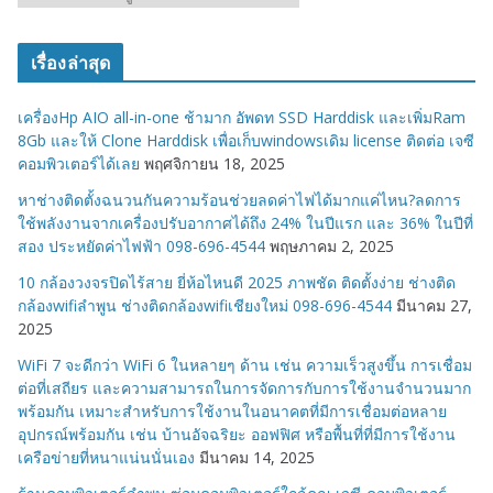
ม
ว
เรื่องล่าสุด
ด
ห
เครื่องHp AIO all-in-one ช้ามาก อัพดท SSD Harddisk และเพิ่มRam
มู่
8Gb และให้ Clone Harddisk เพื่อเก็บwindowsเดิม license ติดต่อ เจซี
คอมพิวเตอร์ได้เลย
พฤศจิกายน 18, 2025
หาช่างติดตั้งฉนวนกันความร้อนช่วยลดค่าไฟได้มากแค่ไหน?ลดการ
ใช้พลังงานจากเครื่องปรับอากาศได้ถึง 24% ในปีแรก และ 36% ในปีที่
สอง ประหยัดค่าไฟฟ้า 098-696-4544
พฤษภาคม 2, 2025
10 กล้องวงจรปิดไร้สาย ยี่ห้อไหนดี 2025 ภาพชัด ติดตั้งง่าย ช่างติด
กล้องwifiลำพูน ช่างติดกล้องwifiเชียงใหม่ 098-696-4544
มีนาคม 27,
2025
WiFi 7 จะดีกว่า WiFi 6 ในหลายๆ ด้าน เช่น ความเร็วสูงขึ้น การเชื่อม
ต่อที่เสถียร และความสามารถในการจัดการกับการใช้งานจำนวนมาก
พร้อมกัน เหมาะสำหรับการใช้งานในอนาคตที่มีการเชื่อมต่อหลาย
อุปกรณ์พร้อมกัน เช่น บ้านอัจฉริยะ ออฟฟิศ หรือพื้นที่ที่มีการใช้งาน
เครือข่ายที่หนาแน่นนั่นเอง
มีนาคม 14, 2025