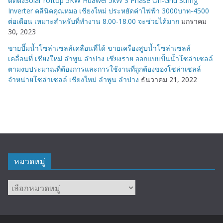
ติดตั้งSolar roftop 5KW Huawei 5kW 3 Phase On-Grid String
Inverter คลีนิคคุณหมอ เชียงใหม่ ประหยัดค่าไฟฟ้า 3000บาท-4500
ต่อเดือน เหมาะสำหรับที่ทำงาน 8.00-18.00 จะช่วยได้มาก
มกราคม
30, 2023
ขายปั๊มน้ำโซล่าเซลล์เคลื่อนที่ได้ ขายเครื่องสูบน้ำโซล่าเซลล์
เคลื่อนที่ เชียงใหม่ ลำพูน ลำปาง เชียงราย ออกแบบปั้นน้ำโซล่าเซลล์
ตามงบประมาณที่ต้องการและการใช้งานที่ถูกต้องของโซล่าเซลล์
จำหน่ายโซล่าเซลล์ เชียงใหม่ ลำพูน ลำปาง
ธันวาคม 21, 2022
หมวดหมู่
หมวด
หมู่