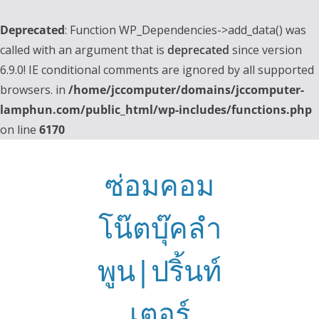
Deprecated
: Function WP_Dependencies->add_data() was
called with an argument that is
deprecated
since version
6.9.0! IE conditional comments are ignored by all supported
browsers. in
/home/jccomputer/domains/jccomputer-
lamphun.com/public_html/wp-includes/functions.php
on line
6170
Skip
to
ซ่อมคอม
content
โน๊ตบุ๊คลำ
พูน|ปริ้นท์
เตอร์