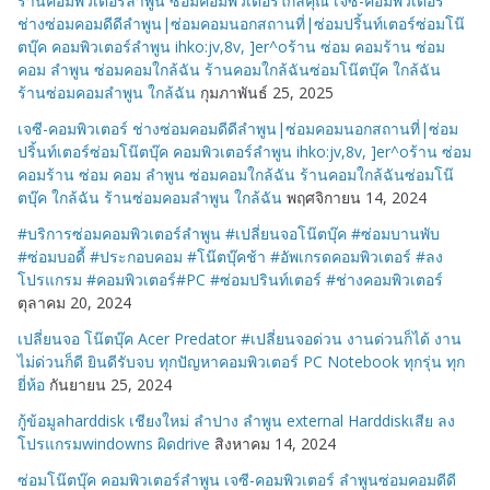
ร้านคอมพิวเตอร์ลำพูน ซ่อมคอมพิวเตอร์ใกล้คุณ เจซี-คอมพิวเตอร์
ช่างซ่อมคอมดีดีลำพูน|ซ่อมคอมนอกสถานที่|ซ่อมปริ้นท์เตอร์ซ่อมโน๊
ตบุ๊ค คอมพิวเตอร์ลำพูน ihko:jv,8v, ]er^oร้าน ซ่อม คอมร้าน ซ่อม
คอม ลำพูน ซ่อมคอมใกล้ฉัน ร้านคอมใกล้ฉันซ่อมโน๊ตบุ๊ค ใกล้ฉัน
ร้านซ่อมคอมลำพูน ใกล้ฉัน
กุมภาพันธ์ 25, 2025
เจซี-คอมพิวเตอร์ ช่างซ่อมคอมดีดีลำพูน|ซ่อมคอมนอกสถานที่|ซ่อม
ปริ้นท์เตอร์ซ่อมโน๊ตบุ๊ค คอมพิวเตอร์ลำพูน ihko:jv,8v, ]er^oร้าน ซ่อม
คอมร้าน ซ่อม คอม ลำพูน ซ่อมคอมใกล้ฉัน ร้านคอมใกล้ฉันซ่อมโน๊
ตบุ๊ค ใกล้ฉัน ร้านซ่อมคอมลำพูน ใกล้ฉัน
พฤศจิกายน 14, 2024
#บริการซ่อมคอมพิวเตอร์ลำพูน #เปลี่ยนจอโน๊ตบุ๊ค #ซ่อมบานพับ
#ซ่อมบอดี้ #ประกอบคอม #โน๊ตบุ๊คช้า #อัพเกรดคอมพิวเตอร์ #ลง
โปรแกรม #คอมพิวเตอร์#PC #ซ่อมปรินท์เตอร์ #ช่างคอมพิวเตอร์
ตุลาคม 20, 2024
เปลี่ยนจอ โน๊ตบุ๊ค Acer Predator #เปลี่ยนจอด่วน งานด่วนก็ได้ งาน
ไม่ด่วนก็ดี ยินดีรับจบ ทุกปัญหาคอมพิวเตอร์ PC Notebook ทุกรุ่น ทุก
ยี่ห้อ
กันยายน 25, 2024
กู้ข้อมูลharddisk เชียงใหม่ ลำปาง ลำพูน external Harddiskเสีย ลง
โปรแกรมwindowns ผิดdrive
สิงหาคม 14, 2024
ซ่อมโน๊ตบุ๊ค คอมพิวเตอร์ลำพูน เจซี-คอมพิวเตอร์ ลำพูนซ่อมคอมดีดี