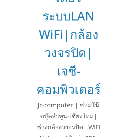
ระบบLAN
WiFi|กล้อง
วงจรปิด|
เจซี-
คอมพิวเตอร์
Jc-computer | ซ่อมโน๊
ตบุ๊คลำพูน-เชียงใหม่|
ช่างกล้องวงจรปิด| WiFi