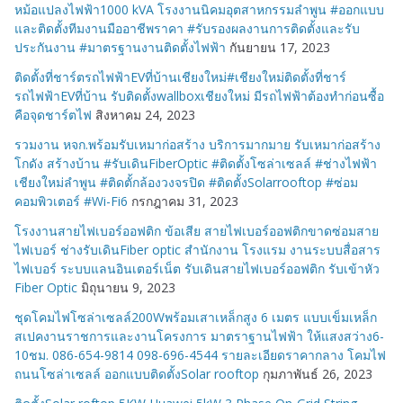
หม้อแปลงไฟฟ้า1000 kVA โรงงานนิคมอุตสาหกรรมลำพูน #ออกแบบ
และติดตั้งทีมงานมืออาชีพราคา #รับรองผลงานการติดตั้งและรับ
ประกันงาน #มาตรฐานงานติดตั้งไฟฟ้า
กันยายน 17, 2023
ติดตั้งที่ชาร์ตรถไฟฟ้าEVที่บ้านเชียงใหม่#เชียงใหม่ติดตั้งที่ชาร์
รถไฟฟ้าEVที่บ้าน รับติดตั้งwallboxเชียงใหม่ มีรถไฟฟ้าต้องทำก่อนซื้อ
คือจุดชาร์ตไฟ
สิงหาคม 24, 2023
รวมงาน หจก.พร้อมรับเหมาก่อสร้าง บริการมากมาย รับเหมาก่อสร้าง
โกดัง สร้างบ้าน #รับเดินFiberOptic #ติดตั้งโซล่าเซลล์ #ช่างไฟฟ้า
เชียงใหม่ลำพูน #ติดตั้กล้องวงจรปิด #ติดตั้งSolarrooftop #ซ่อม
คอมพิวเตอร์ #Wi-Fi6
กรกฎาคม 31, 2023
โรงงานสายไฟเบอร์ออฟติก ข้อเสีย สายไฟเบอร์ออฟติกขาดซ่อมสาย
ไฟเบอร์ ช่างรับเดินFiber optic สำนักงาน โรงแรม งานระบบสื่อสาร
ไฟเบอร์ ระบบแลนอินเตอร์เน็ต รับเดินสายไฟเบอร์ออฟติก รับเข้าหัว
Fiber Optic
มิถุนายน 9, 2023
ชุดโคมไฟโซล่าเซลล์200Wพร้อมเสาเหล็กสูง 6 เมตร แบบเข็มเหล็ก
สเปคงานราชการและงานโครงการ มาตราฐานไฟฟ้า ให้แสงสว่าง6-
10ชม. 086-654-9814 098-696-4544 รายละเอียดราคากลาง โคมไฟ
ถนนโซล่าเซลล์ ออกแบบติดตั้งSolar rooftop
กุมภาพันธ์ 26, 2023