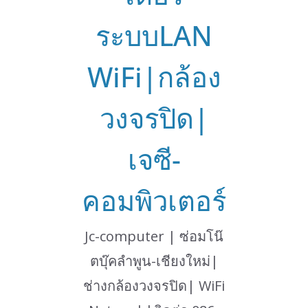
ระบบLAN
WiFi|กล้อง
วงจรปิด|
เจซี-
คอมพิวเตอร์
Jc-computer | ซ่อมโน๊
ตบุ๊คลำพูน-เชียงใหม่|
ช่างกล้องวงจรปิด| WiFi