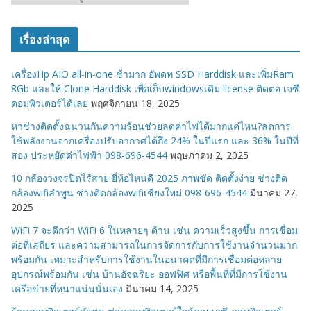
ม
ว
เรื่องล่าสุด
ด
ห
เครื่องHp AIO all-in-one ช้ามาก อัพดท SSD Harddisk และเพิ่มRam
มู่
8Gb และให้ Clone Harddisk เพื่อเก็บwindowsเดิม license ติดต่อ เจซี
คอมพิวเตอร์ได้เลย
พฤศจิกายน 18, 2025
หาช่างติดตั้งฉนวนกันความร้อนช่วยลดค่าไฟได้มากแค่ไหน?ลดการ
ใช้พลังงานจากเครื่องปรับอากาศได้ถึง 24% ในปีแรก และ 36% ในปีที่
สอง ประหยัดค่าไฟฟ้า 098-696-4544
พฤษภาคม 2, 2025
10 กล้องวงจรปิดไร้สาย ยี่ห้อไหนดี 2025 ภาพชัด ติดตั้งง่าย ช่างติด
กล้องwifiลำพูน ช่างติดกล้องwifiเชียงใหม่ 098-696-4544
มีนาคม 27,
2025
WiFi 7 จะดีกว่า WiFi 6 ในหลายๆ ด้าน เช่น ความเร็วสูงขึ้น การเชื่อม
ต่อที่เสถียร และความสามารถในการจัดการกับการใช้งานจำนวนมาก
พร้อมกัน เหมาะสำหรับการใช้งานในอนาคตที่มีการเชื่อมต่อหลาย
อุปกรณ์พร้อมกัน เช่น บ้านอัจฉริยะ ออฟฟิศ หรือพื้นที่ที่มีการใช้งาน
เครือข่ายที่หนาแน่นนั่นเอง
มีนาคม 14, 2025