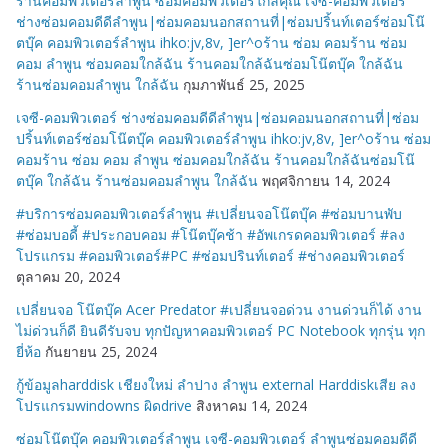
ร้านคอมพิวเตอร์ลำพูน ซ่อมคอมพิวเตอร์ใกล้คุณ เจซี-คอมพิวเตอร์
ช่างซ่อมคอมดีดีลำพูน|ซ่อมคอมนอกสถานที่|ซ่อมปริ้นท์เตอร์ซ่อมโน๊
ตบุ๊ค คอมพิวเตอร์ลำพูน ihko:jv,8v, ]er^oร้าน ซ่อม คอมร้าน ซ่อม
คอม ลำพูน ซ่อมคอมใกล้ฉัน ร้านคอมใกล้ฉันซ่อมโน๊ตบุ๊ค ใกล้ฉัน
ร้านซ่อมคอมลำพูน ใกล้ฉัน
กุมภาพันธ์ 25, 2025
เจซี-คอมพิวเตอร์ ช่างซ่อมคอมดีดีลำพูน|ซ่อมคอมนอกสถานที่|ซ่อม
ปริ้นท์เตอร์ซ่อมโน๊ตบุ๊ค คอมพิวเตอร์ลำพูน ihko:jv,8v, ]er^oร้าน ซ่อม
คอมร้าน ซ่อม คอม ลำพูน ซ่อมคอมใกล้ฉัน ร้านคอมใกล้ฉันซ่อมโน๊
ตบุ๊ค ใกล้ฉัน ร้านซ่อมคอมลำพูน ใกล้ฉัน
พฤศจิกายน 14, 2024
#บริการซ่อมคอมพิวเตอร์ลำพูน #เปลี่ยนจอโน๊ตบุ๊ค #ซ่อมบานพับ
#ซ่อมบอดี้ #ประกอบคอม #โน๊ตบุ๊คช้า #อัพเกรดคอมพิวเตอร์ #ลง
โปรแกรม #คอมพิวเตอร์#PC #ซ่อมปรินท์เตอร์ #ช่างคอมพิวเตอร์
ตุลาคม 20, 2024
เปลี่ยนจอ โน๊ตบุ๊ค Acer Predator #เปลี่ยนจอด่วน งานด่วนก็ได้ งาน
ไม่ด่วนก็ดี ยินดีรับจบ ทุกปัญหาคอมพิวเตอร์ PC Notebook ทุกรุ่น ทุก
ยี่ห้อ
กันยายน 25, 2024
กู้ข้อมูลharddisk เชียงใหม่ ลำปาง ลำพูน external Harddiskเสีย ลง
โปรแกรมwindowns ผิดdrive
สิงหาคม 14, 2024
ซ่อมโน๊ตบุ๊ค คอมพิวเตอร์ลำพูน เจซี-คอมพิวเตอร์ ลำพูนซ่อมคอมดีดี