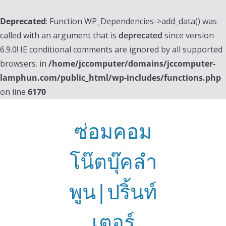
Deprecated
: Function WP_Dependencies->add_data() was
called with an argument that is
deprecated
since version
6.9.0! IE conditional comments are ignored by all supported
browsers. in
/home/jccomputer/domains/jccomputer-
lamphun.com/public_html/wp-includes/functions.php
on line
6170
Skip
to
ซ่อมคอม
content
โน๊ตบุ๊คลำ
พูน|ปริ้นท์
เตอร์