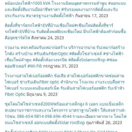
หม้อแปลงไฟฟ้า1000 kVA โรงงานนิคมอุตสาหกรรมลำพูน #ออกแบบ
และติดตั้งทีมงานมืออาชีพราคา #รับรองผลงานการติดตั้งและรับ
ประกันงาน #มาตรฐานงานติดตั้งไฟฟ้า
กันยายน 17, 2023
ติดตั้งที่ชาร์ตรถไฟฟ้าEVที่บ้านเชียงใหม่#เชียงใหม่ติดตั้งที่ชาร์
รถไฟฟ้าEVที่บ้าน รับติดตั้งwallboxเชียงใหม่ มีรถไฟฟ้าต้องทำก่อนซื้อ
คือจุดชาร์ตไฟ
สิงหาคม 24, 2023
รวมงาน หจก.พร้อมรับเหมาก่อสร้าง บริการมากมาย รับเหมาก่อสร้าง
โกดัง สร้างบ้าน #รับเดินFiberOptic #ติดตั้งโซล่าเซลล์ #ช่างไฟฟ้า
เชียงใหม่ลำพูน #ติดตั้กล้องวงจรปิด #ติดตั้งSolarrooftop #ซ่อม
คอมพิวเตอร์ #Wi-Fi6
กรกฎาคม 31, 2023
โรงงานสายไฟเบอร์ออฟติก ข้อเสีย สายไฟเบอร์ออฟติกขาดซ่อมสาย
ไฟเบอร์ ช่างรับเดินFiber optic สำนักงาน โรงแรม งานระบบสื่อสาร
ไฟเบอร์ ระบบแลนอินเตอร์เน็ต รับเดินสายไฟเบอร์ออฟติก รับเข้าหัว
Fiber Optic
มิถุนายน 9, 2023
ชุดโคมไฟโซล่าเซลล์200Wพร้อมเสาเหล็กสูง 6 เมตร แบบเข็มเหล็ก
สเปคงานราชการและงานโครงการ มาตราฐานไฟฟ้า ให้แสงสว่าง6-
10ชม. 086-654-9814 098-696-4544 รายละเอียดราคากลาง โคมไฟ
ถนนโซล่าเซลล์ ออกแบบติดตั้งSolar rooftop
กุมภาพันธ์ 26, 2023