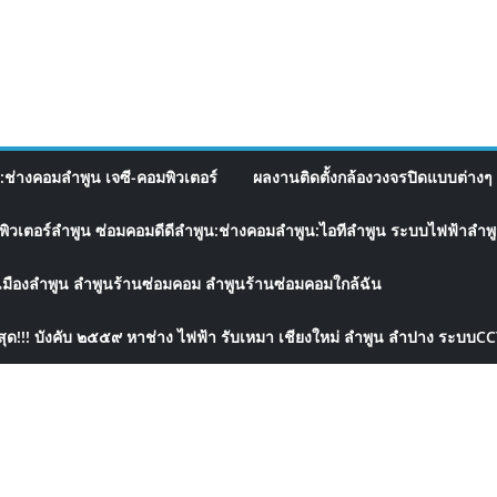
อ:ช่างคอมลำพูน เจซี-คอมพิวเตอร์
ผลงานติดตั้งกล้องวงจรปิดแบบต่างๆ 
พิวเตอร์ลำพูน ซ่อมคอมดีดีลำพูน:ช่างคอมลำพูน:ไอทีลำพูน ระบบไฟฟ้าลำพูน
เมืองลำพูน ลำพูนร้านซ่อมคอม ลำพูนร้านซ่อมคอมใกล้ฉัน
สุด!!! บังคับ ๒๕๕๙ หาช่าง ไฟฟ้า รับเหมา เชียงใหม่ ลำพูน ลำปาง ระบบC