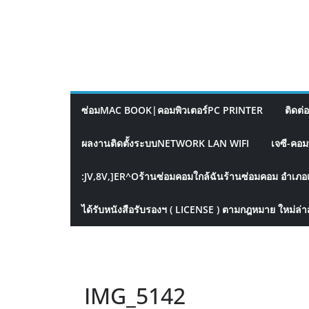
ซ่อมMAC BOOK|คอมพิวเตอร์PC PRINTER
ติดต่
ผลงานติดตั้งระบบNETWORK LAN WIFI
เจซี-คอม
:JV,8V,]ER^Oร้านซ่อมคอมใกล้ฉันร้านซ่อมคอม อำเภอ
ได้รับหนังสือรับรองฯ ( LICENSE ) ตามกฎหมาย ใหม่ล่า
IMG_5142