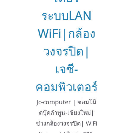
ระบบLAN
WiFi|กล้อง
วงจรปิด|
เจซี-
คอมพิวเตอร์
Jc-computer | ซ่อมโน๊
ตบุ๊คลำพูน-เชียงใหม่|
ช่างกล้องวงจรปิด| WiFi