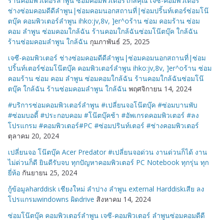
ร้านคอมพิวเตอร์ลำพูน ซ่อมคอมพิวเตอร์ใกล้คุณ เจซี-คอมพิวเตอร์
ช่างซ่อมคอมดีดีลำพูน|ซ่อมคอมนอกสถานที่|ซ่อมปริ้นท์เตอร์ซ่อมโน๊
ตบุ๊ค คอมพิวเตอร์ลำพูน ihko:jv,8v, ]er^oร้าน ซ่อม คอมร้าน ซ่อม
คอม ลำพูน ซ่อมคอมใกล้ฉัน ร้านคอมใกล้ฉันซ่อมโน๊ตบุ๊ค ใกล้ฉัน
ร้านซ่อมคอมลำพูน ใกล้ฉัน
กุมภาพันธ์ 25, 2025
เจซี-คอมพิวเตอร์ ช่างซ่อมคอมดีดีลำพูน|ซ่อมคอมนอกสถานที่|ซ่อม
ปริ้นท์เตอร์ซ่อมโน๊ตบุ๊ค คอมพิวเตอร์ลำพูน ihko:jv,8v, ]er^oร้าน ซ่อม
คอมร้าน ซ่อม คอม ลำพูน ซ่อมคอมใกล้ฉัน ร้านคอมใกล้ฉันซ่อมโน๊
ตบุ๊ค ใกล้ฉัน ร้านซ่อมคอมลำพูน ใกล้ฉัน
พฤศจิกายน 14, 2024
#บริการซ่อมคอมพิวเตอร์ลำพูน #เปลี่ยนจอโน๊ตบุ๊ค #ซ่อมบานพับ
#ซ่อมบอดี้ #ประกอบคอม #โน๊ตบุ๊คช้า #อัพเกรดคอมพิวเตอร์ #ลง
โปรแกรม #คอมพิวเตอร์#PC #ซ่อมปรินท์เตอร์ #ช่างคอมพิวเตอร์
ตุลาคม 20, 2024
เปลี่ยนจอ โน๊ตบุ๊ค Acer Predator #เปลี่ยนจอด่วน งานด่วนก็ได้ งาน
ไม่ด่วนก็ดี ยินดีรับจบ ทุกปัญหาคอมพิวเตอร์ PC Notebook ทุกรุ่น ทุก
ยี่ห้อ
กันยายน 25, 2024
กู้ข้อมูลharddisk เชียงใหม่ ลำปาง ลำพูน external Harddiskเสีย ลง
โปรแกรมwindowns ผิดdrive
สิงหาคม 14, 2024
ซ่อมโน๊ตบุ๊ค คอมพิวเตอร์ลำพูน เจซี-คอมพิวเตอร์ ลำพูนซ่อมคอมดีดี