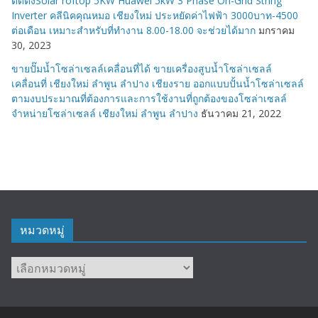
ติดตั้งSolar roftop 5KW Huawei 5kW 3 Phase On-Grid String
Inverter คลีนิคคุณหมอ เชียงใหม่ ประหยัดค่าไฟฟ้า 3000บาท-4500
ต่อเดือน เหมาะสำหรับที่ทำงาน 8.00-18.00 จะช่วยได้มาก
มกราคม
30, 2023
ขายปั๊มน้ำโซล่าเซลล์เคลื่อนที่ได้ ขายเครื่องสูบน้ำโซล่าเซลล์
เคลื่อนที่ เชียงใหม่ ลำพูน ลำปาง เชียงราย ออกแบบปั้นน้ำโซล่าเซลล์
ตามงบประมาณที่ต้องการและการใช้งานที่ถูกต้องของโซล่าเซลล์
จำหน่ายโซล่าเซลล์ เชียงใหม่ ลำพูน ลำปาง
ธันวาคม 21, 2022
หมวดหมู่
หมวด
หมู่