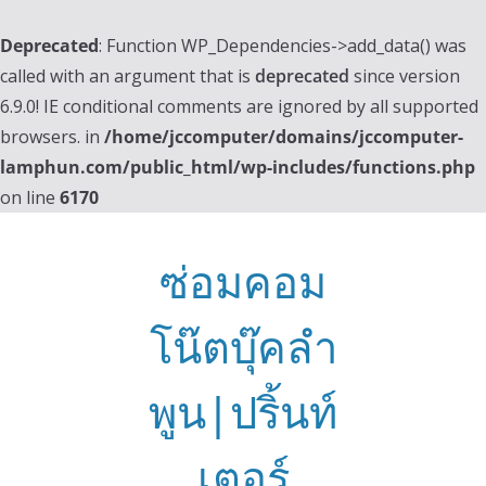
Deprecated
: Function WP_Dependencies->add_data() was
called with an argument that is
deprecated
since version
6.9.0! IE conditional comments are ignored by all supported
browsers. in
/home/jccomputer/domains/jccomputer-
lamphun.com/public_html/wp-includes/functions.php
on line
6170
Skip
to
ซ่อมคอม
content
โน๊ตบุ๊คลำ
พูน|ปริ้นท์
เตอร์