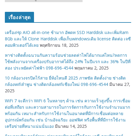
ม
ว
เรื่องล่าสุด
ด
ห
เครื่องHp AIO all-in-one ช้ามาก อัพดท SSD Harddisk และเพิ่มRam
มู่
8Gb และให้ Clone Harddisk เพื่อเก็บwindowsเดิม license ติดต่อ เจซี
คอมพิวเตอร์ได้เลย
พฤศจิกายน 18, 2025
หาช่างติดตั้งฉนวนกันความร้อนช่วยลดค่าไฟได้มากแค่ไหน?ลดการ
ใช้พลังงานจากเครื่องปรับอากาศได้ถึง 24% ในปีแรก และ 36% ในปีที่
สอง ประหยัดค่าไฟฟ้า 098-696-4544
พฤษภาคม 2, 2025
10 กล้องวงจรปิดไร้สาย ยี่ห้อไหนดี 2025 ภาพชัด ติดตั้งง่าย ช่างติด
กล้องwifiลำพูน ช่างติดกล้องwifiเชียงใหม่ 098-696-4544
มีนาคม 27,
2025
WiFi 7 จะดีกว่า WiFi 6 ในหลายๆ ด้าน เช่น ความเร็วสูงขึ้น การเชื่อม
ต่อที่เสถียร และความสามารถในการจัดการกับการใช้งานจำนวนมาก
พร้อมกัน เหมาะสำหรับการใช้งานในอนาคตที่มีการเชื่อมต่อหลาย
อุปกรณ์พร้อมกัน เช่น บ้านอัจฉริยะ ออฟฟิศ หรือพื้นที่ที่มีการใช้งาน
เครือข่ายที่หนาแน่นนั่นเอง
มีนาคม 14, 2025