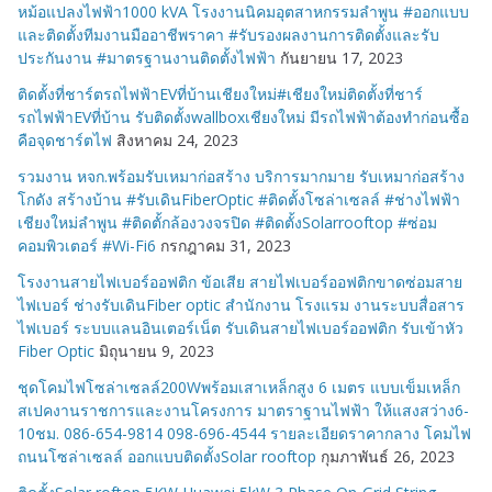
หม้อแปลงไฟฟ้า1000 kVA โรงงานนิคมอุตสาหกรรมลำพูน #ออกแบบ
และติดตั้งทีมงานมืออาชีพราคา #รับรองผลงานการติดตั้งและรับ
ประกันงาน #มาตรฐานงานติดตั้งไฟฟ้า
กันยายน 17, 2023
ติดตั้งที่ชาร์ตรถไฟฟ้าEVที่บ้านเชียงใหม่#เชียงใหม่ติดตั้งที่ชาร์
รถไฟฟ้าEVที่บ้าน รับติดตั้งwallboxเชียงใหม่ มีรถไฟฟ้าต้องทำก่อนซื้อ
คือจุดชาร์ตไฟ
สิงหาคม 24, 2023
รวมงาน หจก.พร้อมรับเหมาก่อสร้าง บริการมากมาย รับเหมาก่อสร้าง
โกดัง สร้างบ้าน #รับเดินFiberOptic #ติดตั้งโซล่าเซลล์ #ช่างไฟฟ้า
เชียงใหม่ลำพูน #ติดตั้กล้องวงจรปิด #ติดตั้งSolarrooftop #ซ่อม
คอมพิวเตอร์ #Wi-Fi6
กรกฎาคม 31, 2023
โรงงานสายไฟเบอร์ออฟติก ข้อเสีย สายไฟเบอร์ออฟติกขาดซ่อมสาย
ไฟเบอร์ ช่างรับเดินFiber optic สำนักงาน โรงแรม งานระบบสื่อสาร
ไฟเบอร์ ระบบแลนอินเตอร์เน็ต รับเดินสายไฟเบอร์ออฟติก รับเข้าหัว
Fiber Optic
มิถุนายน 9, 2023
ชุดโคมไฟโซล่าเซลล์200Wพร้อมเสาเหล็กสูง 6 เมตร แบบเข็มเหล็ก
สเปคงานราชการและงานโครงการ มาตราฐานไฟฟ้า ให้แสงสว่าง6-
10ชม. 086-654-9814 098-696-4544 รายละเอียดราคากลาง โคมไฟ
ถนนโซล่าเซลล์ ออกแบบติดตั้งSolar rooftop
กุมภาพันธ์ 26, 2023